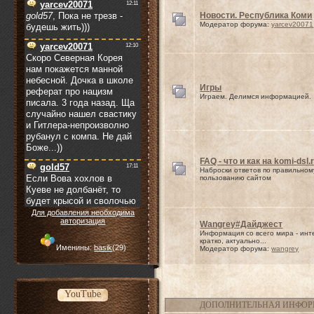
Новости. Республика Коми
Модератор форума:
yarcev20071
Игры
Играем. Делимся информацией.
FAQ - что и как на komi-dsl.
Наброски ответов по правильном
пользованию сайтом
Для добавления необходима
авторизация
Wangrey#Дайджест
Информация со всего мира - инт
кратко, актуально...
Именины:
basik
(29)
Модератор форума:
wangrey
YouTube
ДОПОЛНИТЕЛЬНАЯ ИНФО