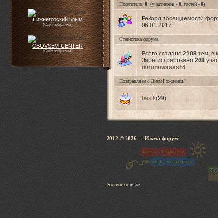
Посетители:
0
(участников -
0
, гостей -
0
)
Рекорд посещаемости фо
Нижнегорский Крым
06.01.2017.
(Сайт побратим)
Статистика форума
OBOVSEM-CENTER
(Сайт побратим)
Всего создано
2108
тем, в
Зарегистрировано
208
учас
mironowasash4
.
Поздравляем с Днем Рождения!
basik
(29)
2012 © 2026
— Ижма 
Хостинг от
uCoz