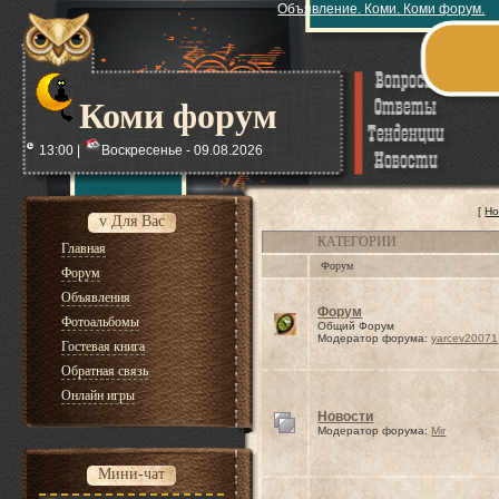
Объявление. Коми. Коми форум.
Коми форум
13:00 |
Воскресенье - 09.08.2026
[
Но
v Для Вас
КАТЕГОРИИ
Главная
Форум
Форум
Объявления
Форум
Фотоальбомы
Общий Форум
Модератор форума:
yarcev20071
Гостевая книга
Обратная связь
Онлайн игры
Новости
Модератор форума:
Mir
Мини-чат