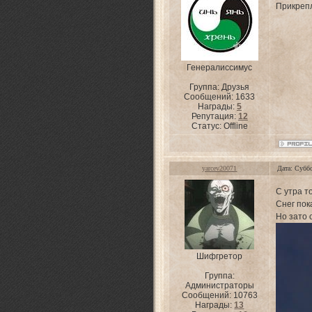
Прикреп
Генералиссимус
Группа: Друзья
Сообщений:
1633
Награды:
5
Репутация:
12
Статус:
Offline
yarcev20071
Дата: Субб
С утра т
Снег пок
Но зато 
Шифгретор
Группа:
Администраторы
Сообщений:
10763
Награды:
13