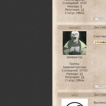
Сообщений:
1633
Награды:
5
Репутация:
12
Статус:
Offline
yarcev20071
Дата: Субб
Собствен
Шифгретор
Группа:
Администраторы
Сообщений:
10763
Награды:
13
Репутация:
16
Статус:
Offline
romy4
Дата: Субб
Выглянул