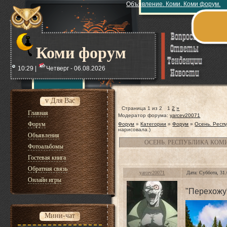
Объявление. Коми. Коми форум.
Коми форум
10:29 |
Четверг - 06.08.2026
v Для Вас
Страница
1
из
2
1
2
»
Главная
Модератор форума:
yarcev20071
Форум
Форум
»
Категории
»
Форум
»
Осень. Респ
нарисовала.)
Объявления
ОСЕНЬ. РЕСПУБЛИКА КОМ
Фотоальбомы
Гостевая книга
Обратная связь
yarcev20071
Дата: Суббота, 31
Онлайн игры
"Перехожу"
Мини-чат