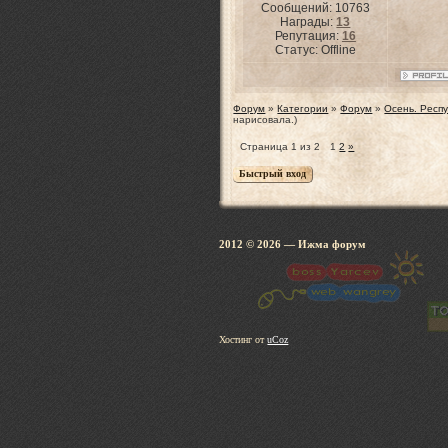
Сообщений:
10763
Награды:
13
Репутация:
16
Статус:
Offline
Форум
»
Категории
»
Форум
»
Осень. Респ
нарисовала.)
Страница
1
из
2
1
2
»
2012 © 2026
— Ижма 
Хостинг от
uCoz