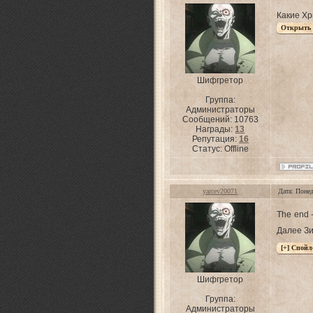
Какие Хр
Шифгретор
Группа:
Администраторы
Сообщений:
10763
Награды:
13
Репутация:
16
Статус:
Offline
yarcev20071
Дата: Поне
The end -
Далее З
Шифгретор
Группа:
Администраторы