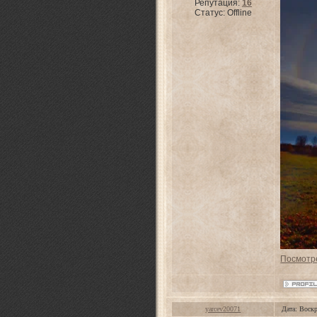
Репутация:
16
Статус:
Offline
Посмотре
yarcev20071
Дата: Воскр