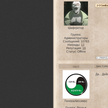
Шифгретор
Группа:
Администраторы
Сообщений:
10763
Награды:
13
Репутация:
16
Статус:
Offline
romy4
Дата: Субб
Да... Де
Генералиссимус
Группа: Друзья