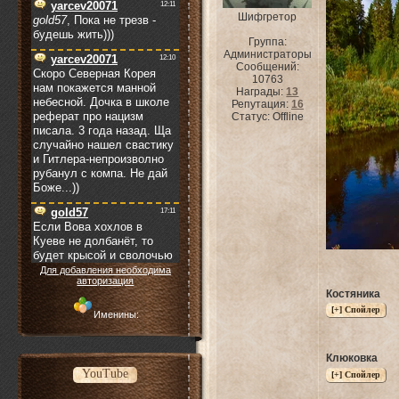
Шифгретор
Группа:
Администраторы
Сообщений:
10763
Награды:
13
Репутация:
16
Статус:
Offline
Для добавления необходима
авторизация
Костяника
Именины:
Клюковка
YouTube