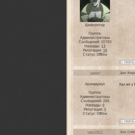
Шифгретор
Группа:
Администраторы
Сообщений:
10763
Награды:
13
Репутация:
16
Статус:
Offline
wangrey
Дата: Втор
Архивариус
Как же у
Группа:
Администраторы
Сообщений:
265
Награды:
0
Репутация:
3
Статус:
Offline
yarcev20071
Дата: Субб