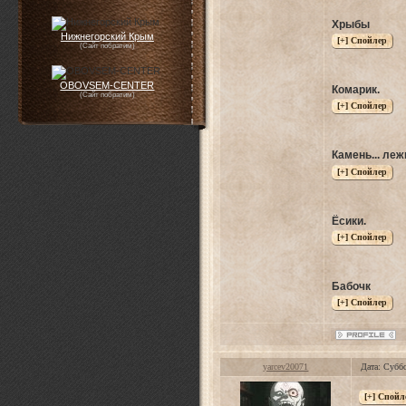
Хрыбы
Нижнегорский Крым
(Сайт побратим)
OBOVSEM-CENTER
Комарик.
(Сайт побратим)
Камень... леж
Ёсики.
Бабочк
yarcev20071
Дата: Субб