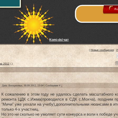
Фо
Komi-dsl чат
[
Новые сообщения
·
У
ка 2012
(.)
Дата: Воскресенье, 30.09.2012, 23:04 | Сообщение #
1
К сожалению в этом году не удалось сделать масштабного ко
ремонта ЦДК с.Ижма(проводился в СДК с.Мохча), поздним пр
"Мичи" уже уехали на учебу),дополнительными нюансами в ит
только 4-х участниц.
Но это ни сколько не умоляет сути конкурса и воли к победе уч