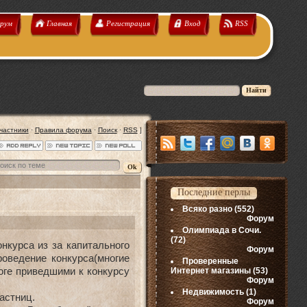
рум
Главная
Регистрация
Вход
RSS
частники
·
Правила форума
·
Поиск
·
RSS
]
Последние перлы
Всяко разно
(552)
Форум
Олимпиада в Сочи.
(72)
нкурса из за капитального
Форум
оведение конкурса(многие
Проверенные
оге приведшими к конкурсу
Интернет магазины
(53)
Форум
Недвижимость
(1)
астниц.
Форум