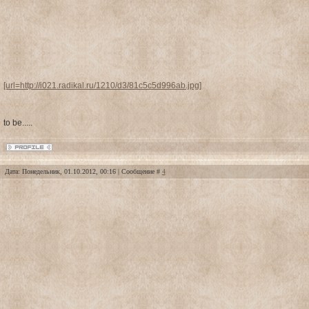
[url=http://i021.radikal.ru/1210/d3/81c5c5d996ab.jpg]
to be.....
Дата: Понедельник, 01.10.2012, 00:16 | Сообщение #
4