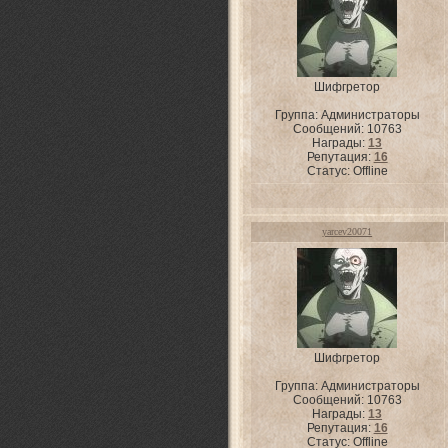
Шифгретор
Группа: Администраторы
Сообщений:
10763
Награды:
13
Репутация:
16
Статус:
Offline
yarcev20071
Шифгретор
Группа: Администраторы
Сообщений:
10763
Награды:
13
Репутация:
16
Статус:
Offline