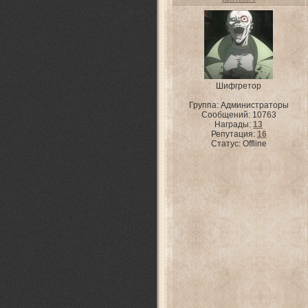
Шифгретор
Группа: Администраторы
Сообщений:
10763
Награды:
13
Репутация:
16
Статус:
Offline