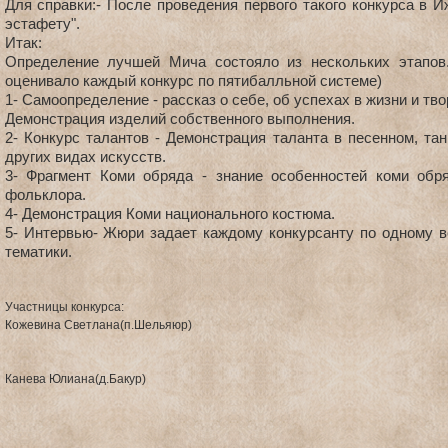
Для справки:- После проведения первого такого конкурса в И
эстафету".
Итак:
Определение лучшей Мича состояло из нескольких этапов
оценивало каждый конкурс по пятибалльной системе)
1- Самоопределение - рассказ о себе, об успехах в жизни и тво
Демонстрация изделий собственного выполнения.
2- Конкурс талантов - Демонстрация таланта в песенном, та
других видах искусств.
3- Фрагмент Коми обряда - знание особенностей коми обря
фольклора.
4- Демонстрация Коми национального костюма.
5- Интервью- Жюри задает каждому конкурсанту по одному в
тематики.
Участницы конкурса:
Кожевина Светлана(п.Шельяюр)
Канева Юлиана(д.Бакур)