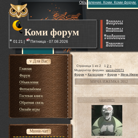
Объявление. Коми. Коми форум.
Коми форум
01:21 |
Пятница - 07.08.2026
v Для Вас
Страница
1
из
2
1
2
»
Главная
Модератор форума:
yarcev20071
Форум
»
Категории
»
Форум
»
Мича Ижем
Форум
МИЧА ИЖЕМКА 2012
Объявления
Фотоальбомы
Гостевая книга
yarcev20071
Обратная связь
Онлайн игры
Мини-чат