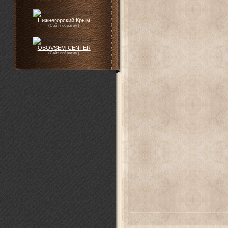
Нижнегорский Крым
(Сайт побратим)
OBOVSEM-CENTER
(Сайт побратим)