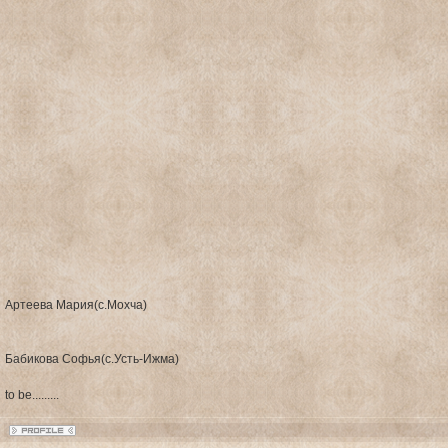
Артеева Мария(с.Мохча)
Бабикова Софья(с.Усть-Ижма)
to be.........