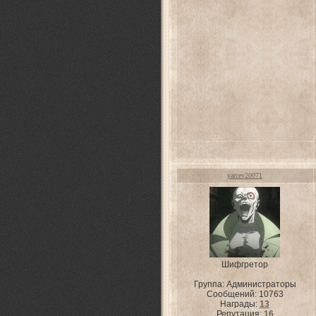
yarcev20071
Шифгретор
Группа: Администраторы
Сообщений:
10763
Награды:
13
Репутация:
16