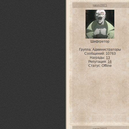
yarcev20071
Шифгретор
Группа: Администраторы
Сообщений:
10763
Награды:
13
Репутация:
16
Статус:
Offline
yarcev20071