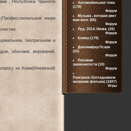
жме , Республика "приняла
Автомобильная тема
(170)
Форум
Музыка , которая рвет
.(Профессиональное жюри
вам мозг.
(66)
Форум
рчестве.
Луд- 2014. Ижма.
(26)
Форум
Клипы
(179)
нцевальном, театральном и
Форум
Дженнифер Псаки
дов, обычаев, верований,
(25)
Форум
Похожие
знаменитости
(10)
опросу из Коми(Ижемской)
Форум
Поиграем-3(отгадываем
название фильма)
(1807)
Игры