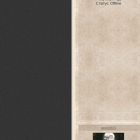
Статус:
Offline
yarcev20071