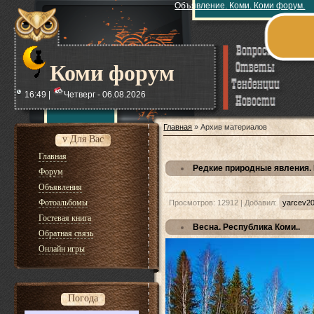
Объявление. Коми. Коми форум.
Коми форум
16:49 |
Четверг - 06.08.2026
Главная
»
Архив материалов
v Для Вас
Главная
Редкие природные явления.
Форум
Объявления
Фотоальбомы
Просмотров: 12912 | Добавил:
yarcev2
Гостевая книга
Весна. Республика Коми..
Обратная связь
Онлайн игры
Погода