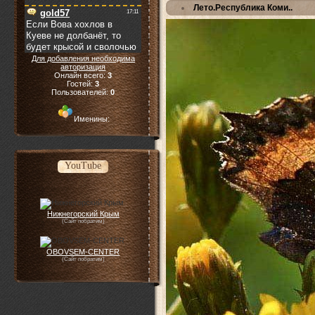
Лето.Республика Коми..
Для добавления необходима
авторизация
Онлайн всего:
3
Гостей:
3
Пользователей:
0
Именины:
YouTube
Нижнегорский Крым
(Сайт побратим)
OBOVSEM-CENTER
(Сайт побратим)