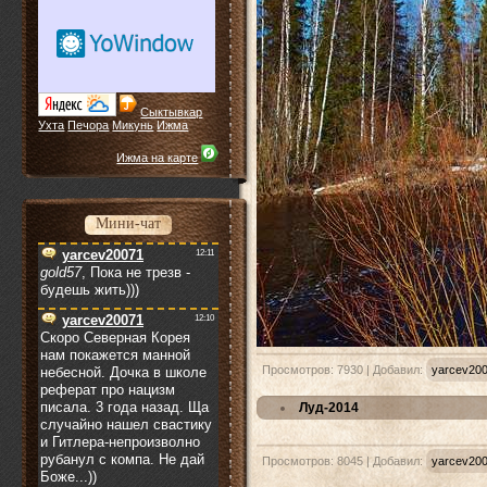
Сыктывкар
Ухта
Печора
Микунь
Ижма
Ижма на карте
Мини-чат
Просмотров: 7930 | Добавил:
yarcev20
Луд-2014
Просмотров: 8045 | Добавил:
yarcev20