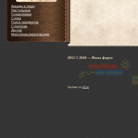
Аркады и экшн
[67]
Настольные
[5]
Головоломки
[115]
Слова
[2]
Поиск предметов
[68]
Стратегии
[15]
Другие
[4]
Многопользовательские
[21]
2012 © 2026
— Ижма 
Хостинг от
uCoz