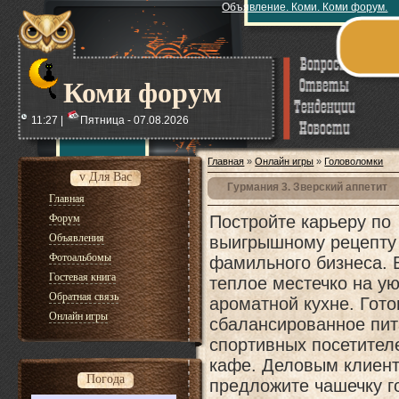
Объявление. Коми. Коми форум.
Коми форум
11:27 |
Пятница - 07.08.2026
Главная
»
Онлайн игры
»
Головоломки
v Для Вас
Гурмания 3. Зверский аппетит
Главная
Форум
Постройте карьеру по
Объявления
выигрышному рецепту
Фотоальбомы
фамильного бизнеса. 
Гостевая книга
теплое местечко на ую
Обратная связь
ароматной кухне. Гото
Онлайн игры
сбалансированное пит
спортивных посетител
кафе. Деловым клиен
Погода
предложите чашечку г