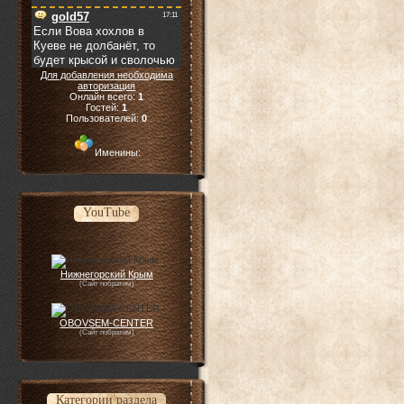
Для добавления необходима
авторизация
Онлайн всего:
1
Гостей:
1
Пользователей:
0
Именины:
YouTube
Нижнегорский Крым
(Сайт побратим)
OBOVSEM-CENTER
(Сайт побратим)
Категории раздела