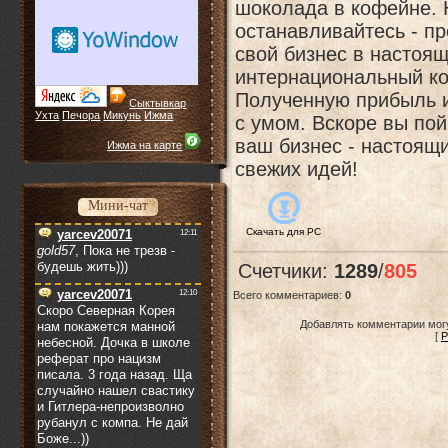
шоколада в кофейне. 
останавливайтесь - п
свой бизнес в настоя
интернациональный ко
Полученную прибыль 
Сыктывкар
Ухта
Печора
Микунь
Ижма
с умом. Вскоре вы пой
ваш бизнес - настоящ
Ижма на карте
свежих идей!
Мини-чат
Скачать для
PC
Счетчики
:
1289
/
805
Всего комментариев
:
0
Добавлять комментарии могу
[
Р