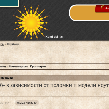
Фо
Komi-dsl чат
еры
» Ноутбуки
тингу
·
Комментариям
·
Просмотрам
ноутбуки.
уб- в зависимости от поломки и модели ноут
25.09.2012
|
Комментарии (2)