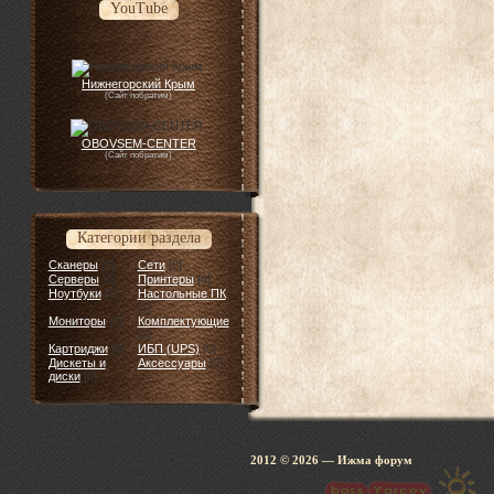
YouTube
Нижнегорский Крым
(Сайт побратим)
OBOVSEM-CENTER
(Сайт побратим)
Категории раздела
Сканеры
[0]
Сети
[0]
Серверы
[0]
Принтеры
[0]
Ноутбуки
[1]
Настольные ПК
[1]
Мониторы
[0]
Комплектующие
[0]
Картриджи
[0]
ИБП (UPS)
[0]
Дискеты и
Аксессуары
[0]
диски
[0]
2012 © 2026
— Ижма 