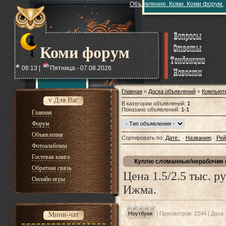
Объявление. Коми. Коми форум.
Коми форум
06:13 |
Пятница - 07.08.2026
Главная
»
Доска объявлений
»
Компьют
v Для Вас
В категории объявлений
:
1
Показано объявлений
:
1-1
Главная
Форум
Объявления
Сортировать по
:
Дате
·
Названию
·
Рей
Фотоальбомы
Гостевая книга
Куплю сломанные/нерабочие 
Обратная связь
Цена 1.5/2.5 тыс. р
Онлайн игры
Ижма.
Ноутбуки
|
Просмотров:
2244
|
Дата:
Мини-чат