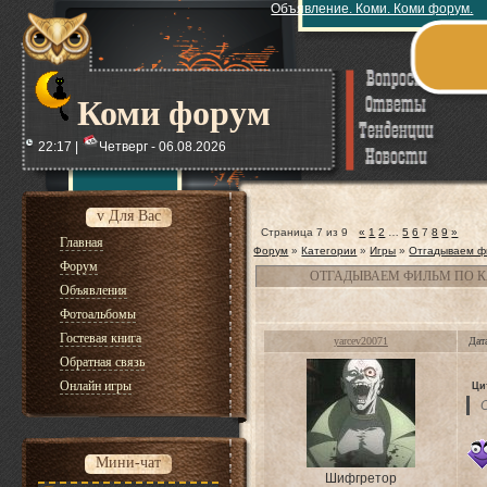
Объявление. Коми. Коми форум.
Коми форум
22:17 |
Четверг - 06.08.2026
v Для Вас
Страница
7
из
9
«
1
2
…
5
6
7
8
9
»
Главная
Форум
»
Категории
»
Игры
»
Отгадываем ф
Форум
ОТГАДЫВАЕМ ФИЛЬМ ПО К
Объявления
Фотоальбомы
Гостевая книга
yarcev20071
Дат
Обратная связь
Онлайн игры
Ци
Мини-чат
Шифгретор