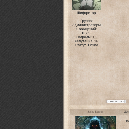
Шифгретор
Группа:
Администраторы
Сообщений:
10763
Награды:
13
Репутация:
16
Статус:
Offline
Sasha-Demon
Дат
Си