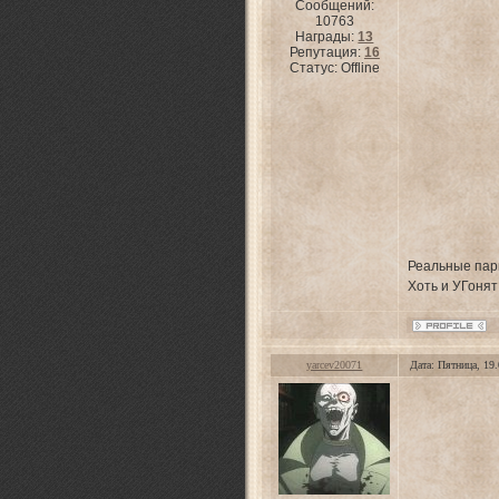
Сообщений:
10763
Награды:
13
Репутация:
16
Статус:
Offline
Реальные пар
Хоть и УГонят
yarcev20071
Дата: Пятница, 19