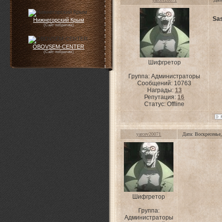
Sa
Нижнегорский Крым
(Сайт побратим)
OBOVSEM-CENTER
(Сайт побратим)
Шифгретор
Группа: Администраторы
Сообщений:
10763
Награды:
13
Репутация:
16
Статус:
Offline
yarcev20071
Дата: Воскресенье
Шифгретор
Группа:
Администраторы