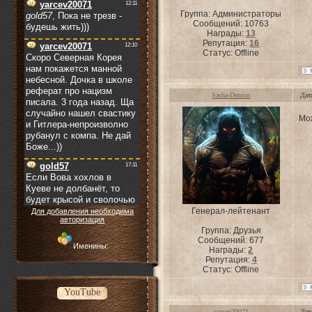
Группа: Администраторы
Сообщений:
10763
Награды:
13
Репутация:
16
Статус:
Offline
Sasha-Demon
Дат
Мо
Генерал-лейтенант
Для добавления необходима
авторизация
Группа: Друзья
Сообщений:
677
Именины:
Награды:
2
Репутация:
4
Статус:
Offline
YouTube
yarcev20071
Дат