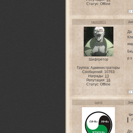
Статус:
Offline
yarcev20071
Дат
Да 
Кл
им
Бю
p.s
Шифгретор
Группа: Администраторы
Сообщений:
10763
Награды:
13
Репутация:
16
Статус:
Offline
romy4
Дат
Ци
Да 