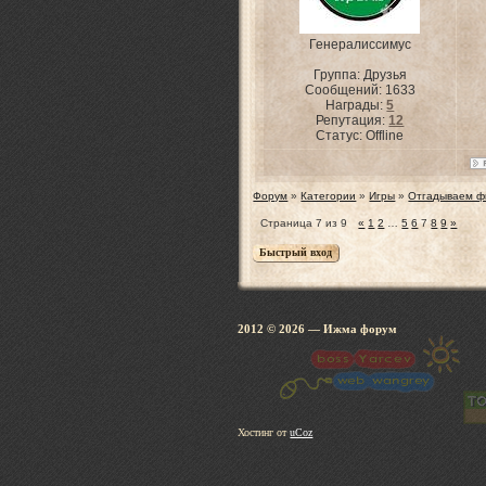
Генералиссимус
Группа: Друзья
Сообщений:
1633
Награды:
5
Репутация:
12
Статус:
Offline
Форум
»
Категории
»
Игры
»
Отгадываем ф
Страница
7
из
9
«
1
2
…
5
6
7
8
9
»
2012 © 2026
— Ижма 
Хостинг от
uCoz