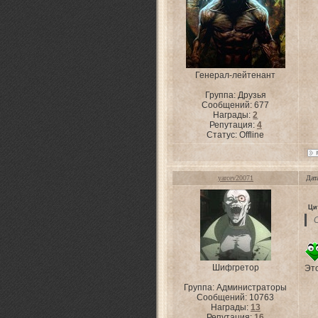
Генерал-лейтенант
Группа: Друзья
Сообщений:
677
Награды:
2
Репутация:
4
Статус:
Offline
yarcev20071
Дат
Ци
Шифгретор
Эт
Группа: Администраторы
Сообщений:
10763
Награды:
13
Репутация:
16