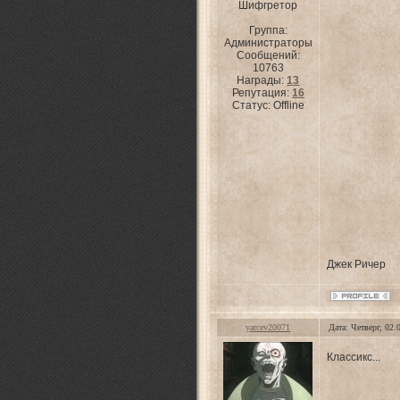
Шифгретор
Группа:
Администраторы
Сообщений:
10763
Награды:
13
Репутация:
16
Статус:
Offline
Джек Ричер
yarcev20071
Дата: Четверг, 02
Классикс...