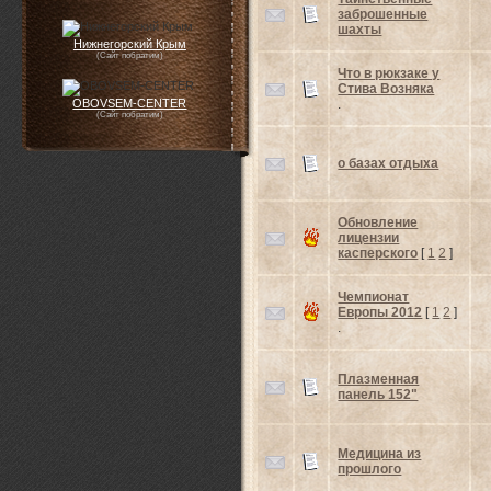
заброшенные
шахты
Нижнегорский Крым
(Сайт побратим)
Что в рюкзаке у
Стива Возняка
.
OBOVSEM-CENTER
(Сайт побратим)
о базах отдыха
Обновление
лицензии
касперского
[
1
2
]
Чемпионат
Европы 2012
[
1
2
]
.
Плазменная
панель 152"
Медицина из
прошлого