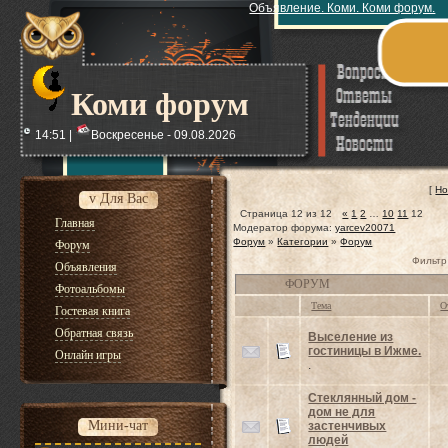
Объявление. Коми. Коми форум.
Коми форум
14:51 |
Воскресенье - 09.08.2026
[
Но
v Для Вас
Страница
12
из
12
«
1
2
…
10
11
12
Главная
Модератор форума:
yarcev20071
Форум
»
Категории
»
Форум
Форум
Фильтр
Объявления
ФОРУМ
Фотоальбомы
Тема
О
Гостевая книга
Обратная связь
Выселение из
гостиницы в Ижме.
Онлайн игры
.
Стеклянный дом -
дом не для
Мини-чат
застенчивых
людей