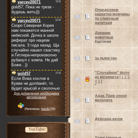
.
Определяем
характер мужчины
по спиртным
напиткам
Древние
животные
Картинки
за пьянство
"Случайное" фото
из интернета
[
1
2
3
4
5
]
"
Для добавления необходима
Адак. Парк эпохи
авторизация
мезолита
.
Именины:
basik
(29)
Девушка-качок
.
YouTube
Таинственные