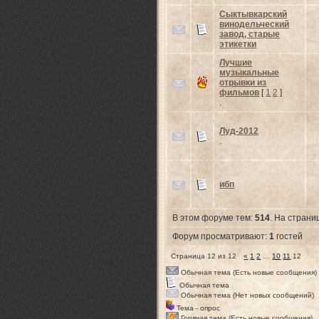
Сыктывкарский
винодельческий
завод, старые
этикетки
Лучшие
музыкальные
отрывки из
фильмов
[
1
2
]
.
Луд-2012
.
ибп
В этом форуме тем:
514
. На страни
Форум просматривают:
1
гостей
Страница
12
из
12
«
1
2
…
10
11
12
Обычная тема (Есть новые сообщения)
Обычная тема
Обычная тема (Нет новых сообщений)
Тема - опрос
Горячая тема (Есть новые сообщения)