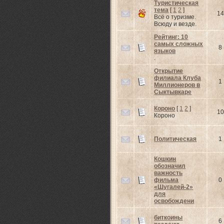
Туристическая
тема
[
1
2
]
14
Всё о туризме.
Всюду и везде.
Рейтинг: 10
самых сложных
8
языков
.
Открытие
филиала Клуба
1
Миллионеров в
Сыктывкаре
Короно
[
1
2
]
10
Короно
Политическая
1
Кошкин
обозначил
важность
фильма
0
«Шугалей-2»
для
освобождени
биткоины
6