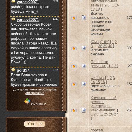
Автомобильная
тема
[
1
2
3
…
16
17
18
]
Всё что
связанно с
17
нашими и не
нашими
железными
конями
Юмор(18+)
[
1
2
3
…
38
39
40
]
39
И этим все
сказано
Полезные
ресурсы.
[
1
2
3
]
27
.
Фильмы
[
1
2
3
…
14
15
16
]
15
Здесь общение о
Для добавления необходима
фильмах
авторизация
Компьютерный
ремонт.
Именины:
Инструкции.
Рекомендации.
[
26
1
2
3
…
25
26
27
]
.
YouTube
портал