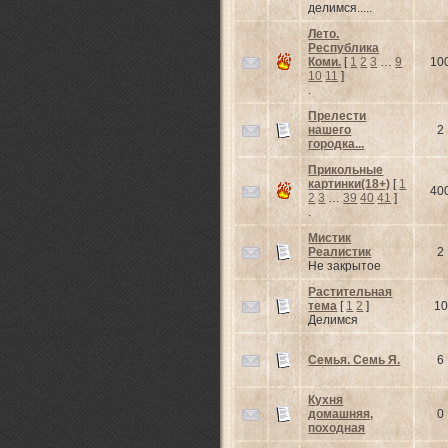
делимся.....
Лето.
Республика
Коми.
[
1
2
3
…
9
10
10
11
]
.
Прелести
нашего
2
городка...
Прикольные
картинки(18+)
[
1
40
2
3
…
39
40
41
]
.
Мистик
Реалистик
2
Не закрытое
Растительная
тема
[
1
2
]
10
Делимся
Семья. Семь Я.
6
Кухня
домашняя,
0
походная