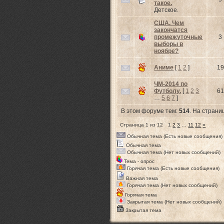
такое.
Детское.
США. Чем
закончатся
промежуточные
3
выборы в
ноябре?
Аниме
[
1
2
]
19
ЧМ-2014 по
Футболу.
[
1
2
3
61
…
5
6
7
]
В этом форуме тем:
514
. На страни
Страница
1
из
12
1
2
3
…
11
12
»
Обычная тема (Есть новые сообщения)
Обычная тема
Обычная тема (Нет новых сообщений)
Тема - опрос
Горячая тема (Есть новые сообщения)
Важная тема
Горячая тема (Нет новых сообщений)
Горячая тема
Закрытая тема (Нет новых сообщений)
Закрытая тема