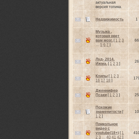
актуальная
версия топика.
Недвижимость
1
Музыка ,
которая рвет
вам мозг.
[
1
2
3
66
…
5
6
7
]
.
Луд- 2014.
26
Ижма.
[
1
2
3
]
Клипы
[
1
2
3
…
17
16
17
18
]
Дженнифер
Псаки
[
1
2
3
]
25
.
Похожие
знаменитости
[
10
1
2
]
Прикольное
видео с
youtube(18+)
[
1
41
2
3
…
40
41
42
]