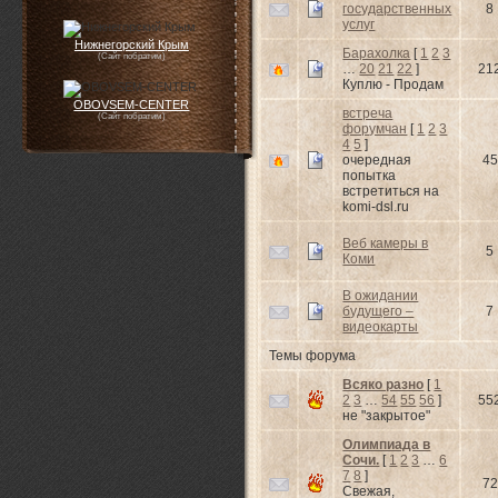
государственных
8
услуг
Нижнегорский Крым
Барахолка
[
1
2
3
(Сайт побратим)
…
20
21
22
]
21
Куплю - Продам
OBOVSEM-CENTER
встреча
(Сайт побратим)
форумчан
[
1
2
3
4
5
]
очередная
45
попытка
встретиться на
komi-dsl.ru
Веб камеры в
5
Коми
В ожидании
будущего –
7
видеокарты
Темы форума
Всяко разно
[
1
2
3
…
54
55
56
]
55
не "закрытое"
Олимпиада в
Сочи.
[
1
2
3
…
6
7
8
]
72
Свежая,