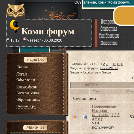
Объявление. Коми. Коми форум.
Коми форум
18:17 |
Четверг - 06.08.2026
v Для Вас
Страница
1
из
12
1
2
3
…
11
12
»
Главная
Модератор форума:
yarcev20071
Форум
»
Категории
»
Форум
Форум
Ф
Объявления
ФОРУМ
Фотоальбомы
Тема
Отве
Гостевая книга
Важные темы
Обратная связь
Онлайн игры
Проверенные
Интернет
магазины
[
1
2
3
53
4
5
6
]
Чем
Мини-чат
пользуемся?