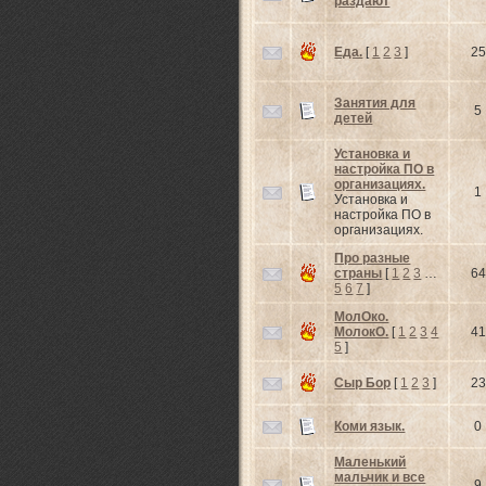
раздают
Еда.
[
1
2
3
]
25
Занятия для
5
детей
Установка и
настройка ПО в
организациях.
1
Установка и
настройка ПО в
организациях.
Про разные
страны
[
1
2
3
…
64
5
6
7
]
МолОко.
МолокО.
[
1
2
3
4
41
5
]
Сыр Бор
[
1
2
3
]
23
Коми язык.
0
Маленький
мальчик и все
9