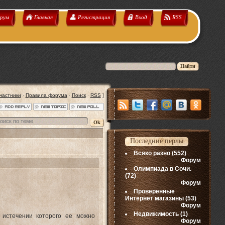
рум
Главная
Регистрация
Вход
RSS
частники
·
Правила форума
·
Поиск
·
RSS
]
Последние перлы
Всяко разно
(552)
Форум
Олимпиада в Сочи.
(72)
Форум
Проверенные
Интернет магазины
(53)
Форум
Недвижимость
(1)
 истечении которого ее можно
Форум