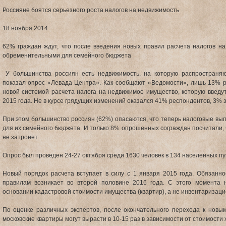
Россияне боятся серьезного роста налогов на недвижимость
18 ноября 2014
62% граждан ждут, что после введения новых правил расчета налогов на
обременительными для семейного бюджета
У большинства россиян есть недвижимость, на которую распространяю
показал опрос «Левада-Центра». Как сообщают «Ведомости», лишь 13% 
новой системой расчета налога на недвижимое имущество, которую введут
2015 года. Не в курсе грядущих изменений оказался 41% респондентов, 3% 
При этом большинство россиян (62%) опасаются, что теперь налоговые в
для их семейного бюджета. И только 8% опрошенных сограждан посчитали, 
не затронет.
Опрос был проведен 24-27 октября среди 1630 человек в 134 населенных пун
Новый порядок расчета вступает в силу с 1 января 2015 года. Обязанно
правилам возникает во второй половине 2016 года. С этого момента 
основании кадастровой стоимости имущества (квартир), а не инвентаризаци
По оценке различных экспертов, после окончательного перехода к новым
московские квартиры могут вырасти в 10-15 раз в зависимости от стоимости 