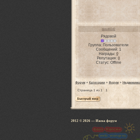
doto46542
Рядовой
Группа: Пользователи
Сообщений:
1
Награды:
0
Репутация:
0
Статус:
Offline
Форум
»
Категории
»
Форум
»
Недвижимо
Страница
1
из
1
1
2012 © 2026
— Ижма 