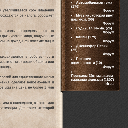
Автомобильная тема
(170)
 увеличивается срок владения
Форум
обождаются от налога, сообщает
Музыка , которая рвет
вам мозг.
(66)
Форум
Луд- 2014. Ижма.
(26)
минимального предельного срока
Форум
ы физического лица, полученные
Клипы
(179)
гом на доходы физических лиц в
Форум
Дженнифер Псаки
(25)
Форум
аходившейся в собственности
Похожие
имости от стоимости объекта или
знаменитости
(10)
доходы.
Форум
Поиграем-3(отгадываем
условий для единственного жилья
название фильма)
(1807)
менения сделают невозможным и
Игры
оре указана цена не более 1 млн
 или в наследство, а также для
ватизации. Для таких категорий