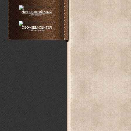
Нижнегорский Крым
(Сайт побратим)
OBOVSEM-CENTER
(Сайт побратим)