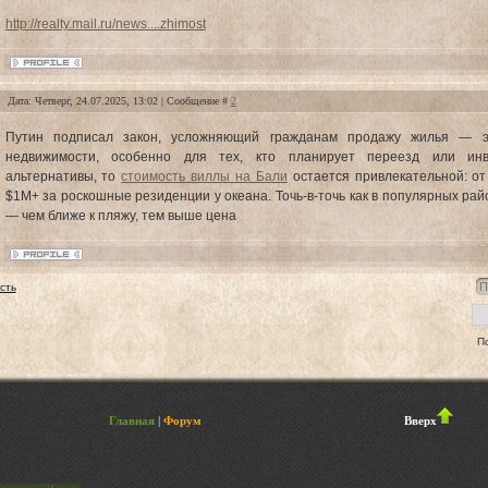
http://realty.mail.ru/news....zhimost
Дата: Четверг, 24.07.2025, 13:02 | Сообщение #
2
Путин подписал закон, усложняющий гражданам продажу жилья — э
недвижимости, особенно для тех, кто планирует переезд или инв
альтернативы, то
стоимость виллы на Бали
остается привлекательной: от
$1M+ за роскошные резиденции у океана. Точь-в-точь как в популярных ра
— чем ближе к пляжу, тем выше цена
сть
П
форум
Главная
|
Форум
Вверх