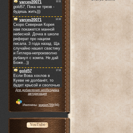
Для добавления необходима
авторизация
Именины:
мария789
(66)
YouTube