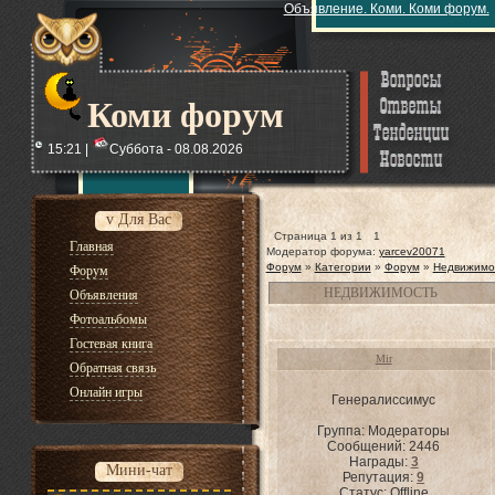
Объявление. Коми. Коми форум.
Коми форум
15:21 |
Суббота - 08.08.2026
v Для Вас
Страница
1
из
1
1
Главная
Модератор форума:
yarcev20071
Форум
»
Категории
»
Форум
»
Недвижимо
Форум
НЕДВИЖИМОСТЬ
Объявления
Фотоальбомы
Гостевая книга
Mir
Обратная связь
Онлайн игры
Генералиссимус
Группа: Модераторы
Сообщений:
2446
Награды:
3
Мини-чат
Репутация:
9
Статус:
Offline