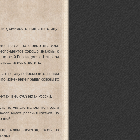
 недвижимость, выплаты станут
тся новые налоговые правила,
респондентов хорошо знакомы с
 по всей России уже с 1 января
затруднились ответить.
ыплаты станут обременительными
что изменение правил совсем их
ктах, в 46 субъектах России.
сть по уплате налога по новым
налог будет рассчитываться на
онной.
 правилам расчетов, налоги на
жилья.