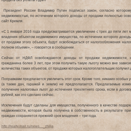
продать без уплаты НДФЛ
Президент России Владимир Путин подписал закон, согласно которому
недвижимостью, по истечении которого доходы от продажи полностью осв
сайт Кремля.
«С 1 января 2016 года предусматривается увеличение с трех до пяти лет 
владения объектом недвижимого имущества, по истечении которого доход
от продажи этого объекта, будут освобождаться от налогообложения нало
полном объеме», – говорится в сообщении.
Сейчас от НДФЛ освобождаются доходы от продажи недвижимости, н
гражданина более 3 лет, при этом получить такую льготу можно вне завис
количества таких объектов, от продажи которых налогоплательщик получил 
Поправками предлагается увеличить этот срок. Кроме того, никаких особых 
(а также дач, гаражей и земли) не предполагается. Предлагаемые из
получение налоговых льгот до истечения трехлетнего срока, если в догов
рублей, как это сделано сейчас.
Исключения будут сделаны для имущества, полученного в качестве подарка
недвижимости, которая была получена в собственность в результате при
граждан сохраняется прежний срок владения – три года.
http://realty.mail.ru/news...._zhilja