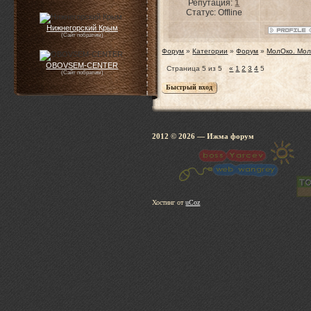
Репутация:
1
Статус:
Offline
Нижнегорский Крым
(Сайт побратим)
Форум
»
Категории
»
Форум
»
МолОко. Мол
OBOVSEM-CENTER
Страница
5
из
5
«
1
2
3
4
5
(Сайт побратим)
2012 © 2026
— Ижма 
Хостинг от
uCoz