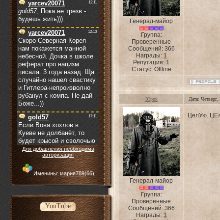
Генерал-майор
Группа:
Проверенные
Сообщений:
366
Награды:
1
Репутация:
1
Статус:
Offline
Юрик
Дата: Четверг,
ЦелУю. ЦЕ
Для добавления необходима
авторизация
Именины:
мария789
(66)
Генерал-майор
Группа:
Проверенные
YouTube
Сообщений:
366
Награды:
1