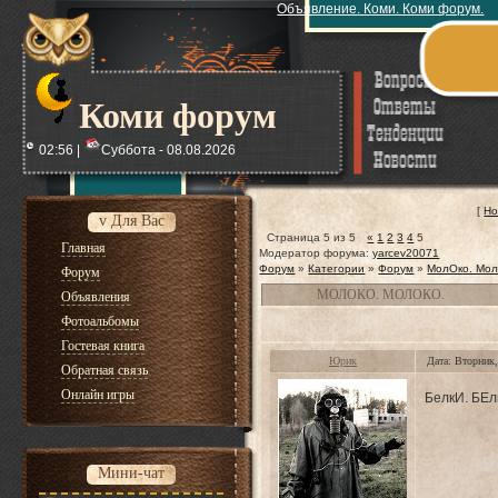
Объявление. Коми. Коми форум.
Коми форум
02:56 |
Суббота - 08.08.2026
[
Но
v Для Вас
Страница
5
из
5
«
1
2
3
4
5
Главная
Модератор форума:
yarcev20071
Форум
»
Категории
»
Форум
»
МолОко. Мол
Форум
МОЛОКО. МОЛОКО.
Объявления
Фотоальбомы
Гостевая книга
Юрик
Дата: Вторник
Обратная связь
Онлайн игры
БелкИ. БЕл
Мини-чат