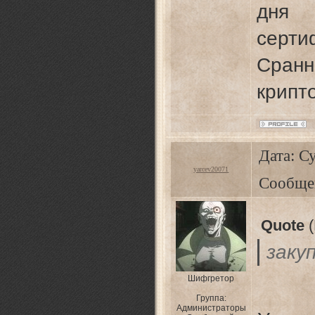
дн
серт
Сран
крипт
Дата: Су
yarcev20071
Сообще
Quote
(
заку
Шифгретор
Группа:
Администраторы