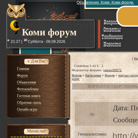
Объявление. Коми. Коми форум.
Коми форум
21:27 |
Суббота - 08.08.2026
[
Но
v Для Вас
Страница
1
из
1
1
Главная
Модератор форума:
yarcev20071
Форум
Форум
»
Категории
»
Форум
»
портал госу
услуг
Объявления
ПОРТАЛ ГОСУДАРСТВЕНН
Фотоальбомы
Гостевая книга
Обратная связь
Дата: Пя
Онлайн игры
Mir
Сообще
Мини-чат
http:/
Генералиссимус