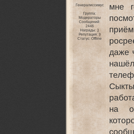
мне г
Генералиссимус
Группа:
посм
Модераторы
Сообщений:
2446
при
Награды:
3
Репутация:
9
росре
Статус:
Offline
даже 
нашёл
тел
Сыкты
работ
на о
кот
сооб