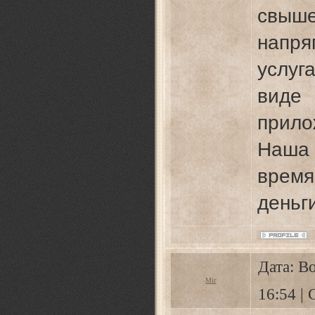
свыше
напря
услу
вид
прило
Наша 
врем
деньги
Дата: В
Mir
16:54 |