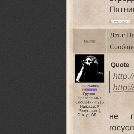
Пятни
Дата: Пя
DrZigfrid
Сообще
Quote
http:
http:
Полковник
Группа:
Проверенные
Сообщений:
216
Награды:
0
Репутация:
1
не по
Статус:
Offline
госусл