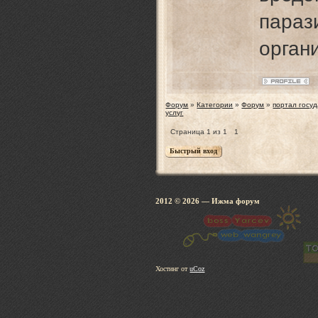
параз
орган
Форум
»
Категории
»
Форум
»
портал госу
услуг
Страница
1
из
1
1
2012 © 2026
— Ижма 
Хостинг от
uCoz