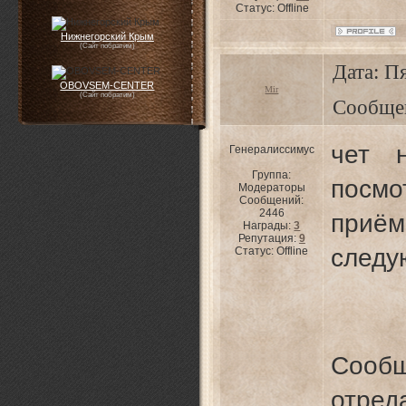
Статус:
Offline
Нижнегорский Крым
(Сайт побратим)
Дата: Пя
OBOVSEM-CENTER
Mir
(Сайт побратим)
Сообще
чет 
Генералиссимус
Группа:
посм
Модераторы
Сообщений:
2446
приё
Награды:
3
Репутация:
9
следу
Статус:
Offline
Сооб
отре