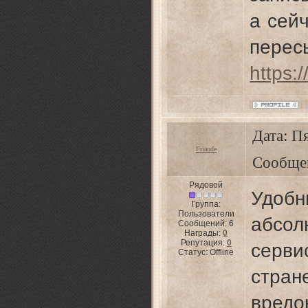
а сейч
перес
https:/
Дата: Пя
Friande
Сообще
Рядовой
Удобн
Группа:
Пользователи
абсо
Сообщений:
6
Награды:
0
Репутация:
0
серви
Статус:
Offline
стран
вр