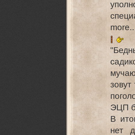
уполн
спец
more..
"Бедн
сад
муча
зовут
погол
ЭЦП б
В ито
нет д