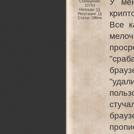
У ме
Сообщений:
10763
Награды:
13
крипт
Репутация:
16
Статус:
Offline
Все к
мело
прос
"сра
браузе
"удал
поль
стуч
брау
проп