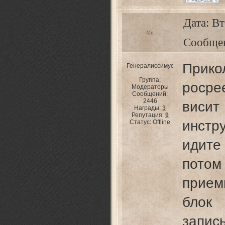
Дата: Вт
Mir
Сообще
Прик
Генералиссимус
Группа:
росре
Модераторы
Сообщений:
2446
вис
Награды:
3
Репутация:
9
инстр
Статус:
Offline
идите 
потом
прием
блок 
запис