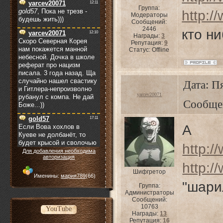
Группа:
http:/
Модераторы
Сообщений:
2446
кто н
Награды:
3
Репутация:
9
Статус:
Offline
Дата: Пя
yarcev20071
Сообще
А 
http:/
Для добавления необходима
авторизация
http:/
Шифгретор
Именины:
мария789
(66)
"шари
Группа:
Администраторы
Сообщений:
10763
YouTube
Награды:
13
Репутация:
16