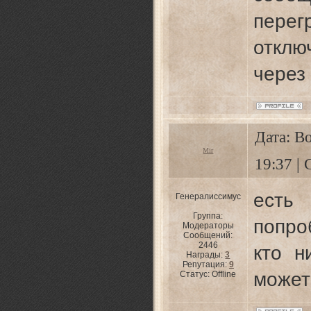
перег
отклю
через
Дата: В
Mir
19:37 |
ест
Генералиссимус
Группа:
попро
Модераторы
Сообщений:
2446
кто н
Награды:
3
Репутация:
9
может
Статус:
Offline