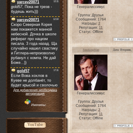
Генералиссимус
Группа: Друзья
Сообщений:
1764
Награды:
2
Репутация:
11
Статус:
Offline
SmokingMan
Дата: Вторник,
Для добавления необходима
Генералиссимус
авторизация
Группа: Друзья
Именины:
Сообщений:
1764
Награды:
2
Репутация:
11
Статус:
Offline
YouTube