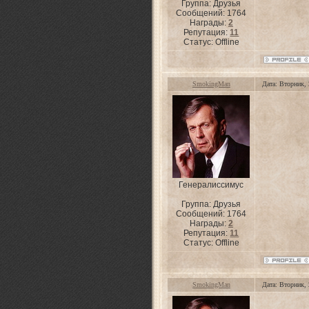
Группа: Друзья
Сообщений:
1764
Награды:
2
Репутация:
11
Статус:
Offline
SmokingMan
Дата: Вторник,
Генералиссимус
Группа: Друзья
Сообщений:
1764
Награды:
2
Репутация:
11
Статус:
Offline
SmokingMan
Дата: Вторник,