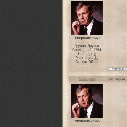
Генералиссимус
Группа: Друзья
Сообщений:
1764
Награды:
2
Репутация:
11
Статус:
Offline
SmokingMan
Дата: Вторник,
Генералиссимус