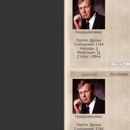
Генералиссимус
Группа: Друзья
Сообщений:
1764
Награды:
2
Репутация:
11
Статус:
Offline
SmokingMan
Дата: Вторник,
Генералиссимус
Группа: Друзья
Сообщений:
1764