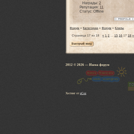
Награды:
2
Репутация:
11
Статус:
Offline
Форум
»
Категории
»
Форум
»
Клипы
Страница
17
из
18
«
1
2
…
15
16
17
18
2012 © 2026
— Ижма 
Хостинг от
uCoz