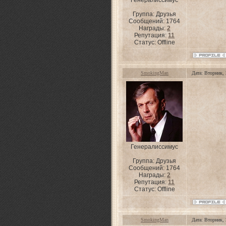
Генералиссимус
Группа: Друзья
Сообщений:
1764
Награды:
2
Репутация:
11
Статус:
Offline
SmokingMan
Дата: Вторник,
Генералиссимус
Группа: Друзья
Сообщений:
1764
Награды:
2
Репутация:
11
Статус:
Offline
SmokingMan
Дата: Вторник,