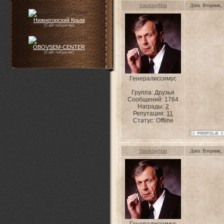
SmokingMan
Дата: Вторник,
Нижнегорский Крым
(Сайт побратим)
OBOVSEM-CENTER
(Сайт побратим)
Генералиссимус
Группа: Друзья
Сообщений:
1764
Награды:
2
Репутация:
11
Статус:
Offline
SmokingMan
Дата: Вторник,