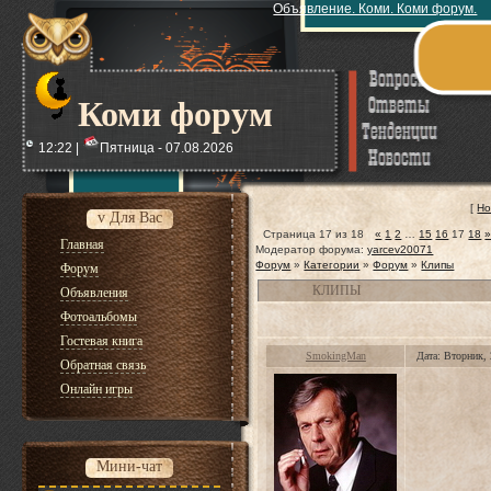
Объявление. Коми. Коми форум.
Коми форум
12:22 |
Пятница - 07.08.2026
[
Но
v Для Вас
Страница
17
из
18
«
1
2
…
15
16
17
18
Главная
Модератор форума:
yarcev20071
Форум
»
Категории
»
Форум
»
Клипы
Форум
КЛИПЫ
Объявления
Фотоальбомы
Гостевая книга
SmokingMan
Дата: Вторник,
Обратная связь
Онлайн игры
Мини-чат