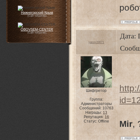
робо
Нижнегорский Крым
(Сайт побратим)
OBOVSEM-CENTER
(Сайт побратим)
Дата: 
yarcev20071
Сообщ
http:
Шифгретор
id=1
Группа:
Администраторы
Сообщений:
10763
Награды:
13
Репутация:
16
Статус:
Offline
Mir
, 