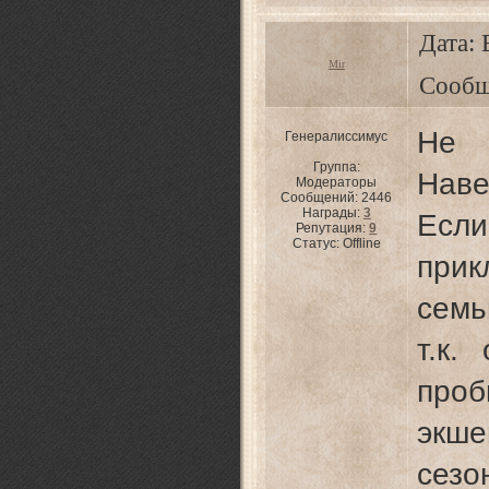
Дата: 
Mir
Сообщ
Не 
Генералиссимус
Группа:
Нав
Модераторы
Сообщений:
2446
Награды:
3
Есл
Репутация:
9
Статус:
Offline
прик
сем
т.к.
про
экше
сез