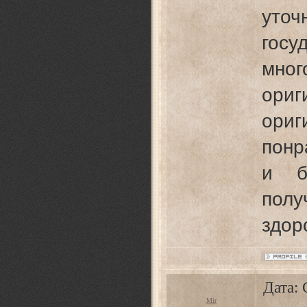
ут
госу
мног
ори
ор
понр
и б
пол
здор
Дата: 
Mir