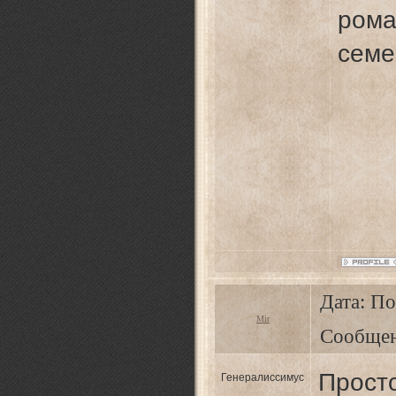
ром
семе
Дата: По
Mir
Сообще
Просто
Генералиссимус