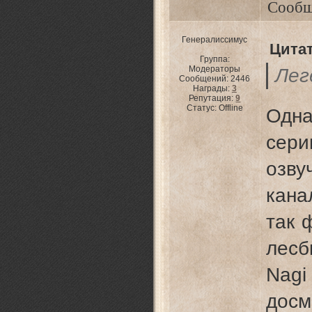
Сообщ
Генералиссимус
Цита
Группа:
Модераторы
Лег
Сообщений:
2446
Награды:
3
Репутация:
9
Статус:
Offline
Одн
сери
озв
кана
так 
лесб
Nag
досм