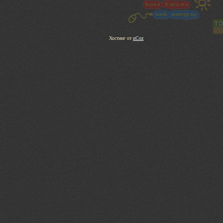
Хостинг от
uCoz