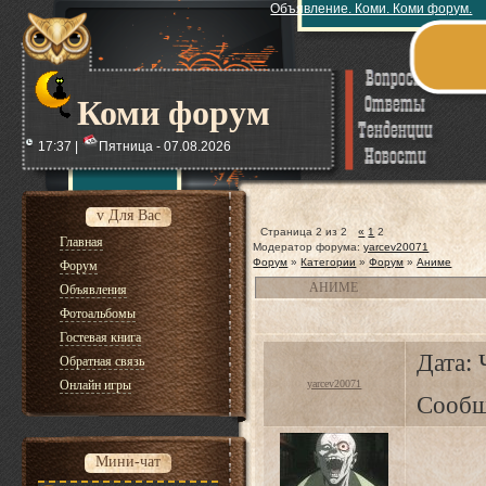
Объявление. Коми. Коми форум.
Коми форум
17:37 |
Пятница - 07.08.2026
v Для Вас
Страница
2
из
2
«
1
2
Главная
Модератор форума:
yarcev20071
Форум
»
Категории
»
Форум
»
Аниме
Форум
АНИМЕ
Объявления
Фотоальбомы
Гостевая книга
Дата: 
Обратная связь
Онлайн игры
yarcev20071
Сообщ
Мини-чат