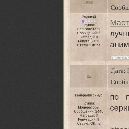
Friande
Сообщ
Рядовой
Маст
Группа:
Пользователи
луч
Сообщений:
6
Награды:
0
Репутация:
0
аним
Статус:
Offline
Дата: 
Mir
Сообщ
по п
Генералиссимус
Группа:
сери
Модераторы
Сообщений:
2446
Награды:
3
Репутация:
9
Статус:
Offline