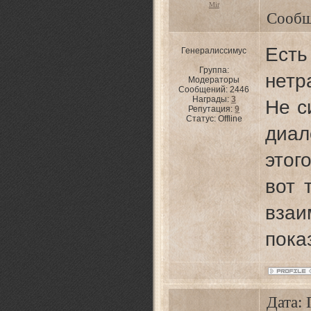
Mir
Сообщ
Ес
Генералиссимус
Группа:
нетр
Модераторы
Сообщений:
2446
Награды:
3
Не с
Репутация:
9
Статус:
Offline
диал
этог
вот 
вза
пока
Дата: 