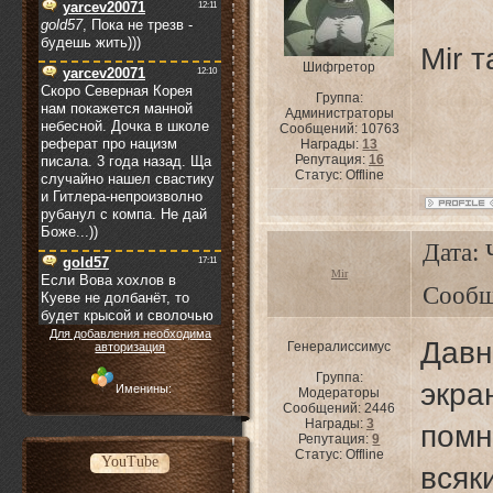
Mir 
Шифгретор
Группа:
Администраторы
Сообщений:
10763
Награды:
13
Репутация:
16
Статус:
Offline
Дата: 
Mir
Сообщ
Для добавления необходима
Дав
Генералиссимус
авторизация
Группа:
экр
Именины:
Модераторы
Сообщений:
2446
Награды:
3
пом
Репутация:
9
Статус:
Offline
YouTube
вся