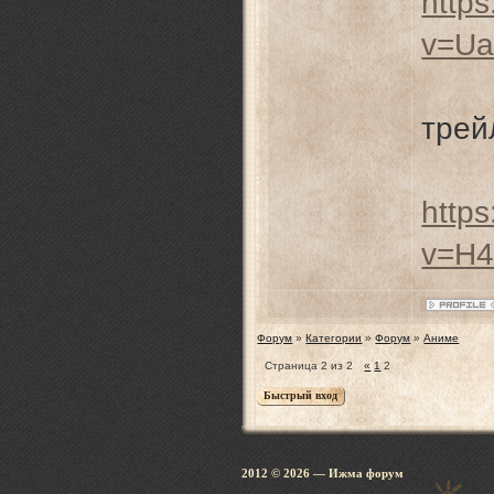
http
v=U
трей
http
v=H
Форум
»
Категории
»
Форум
»
Аниме
Страница
2
из
2
«
1
2
2012 © 2026
— Ижма 