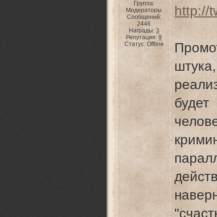
Группа:
http://
Модераторы
Сообщений:
2446
Награды:
3
Репутация:
9
Промо
Статус:
Offline
штука
реали
буде
чел
крими
пара
дейст
навер
"счас