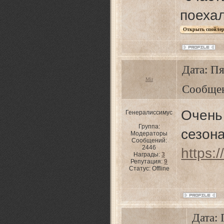
поехал
Дата: Пя
Mir
Сообще
Очень
Генералиссимус
Группа:
сезона
Модераторы
Сообщений:
2446
https:/
Награды:
3
Репутация:
9
Статус:
Offline
Дата: 