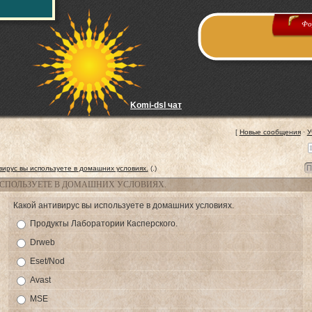
Фо
Komi-dsl чат
[
Новые сообщения
·
У
вирус вы используете в домашних условиях.
(.)
СПОЛЬЗУЕТЕ В ДОМАШНИХ УСЛОВИЯХ.
Какой антивирус вы используете в домашних условиях.
Продукты Лаборатории Касперского.
Drweb
Eset/Nod
Avast
MSE