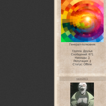
Генерал-полковник
Группа: Друзья
Сообщений:
871
Награды:
3
Репутация:
4
Статус:
Offline
yarcev20071