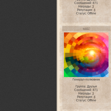
Сообщений:
871
Награды:
3
Репутация:
4
Статус:
Offline
gold57
Генерал-полковник
Группа: Друзья
Сообщений:
871
Награды:
3
Репутация:
4
Статус:
Offline