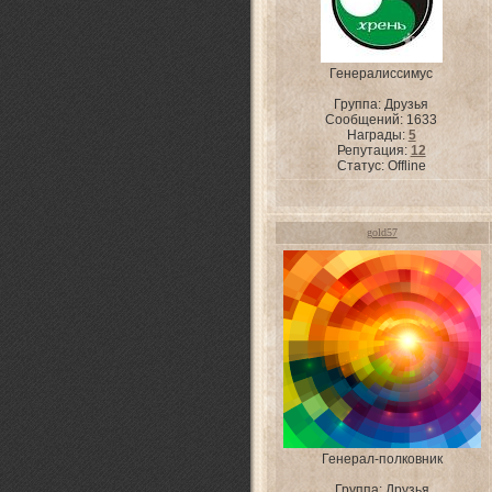
Генералиссимус
Группа: Друзья
Сообщений:
1633
Награды:
5
Репутация:
12
Статус:
Offline
gold57
Генерал-полковник
Группа: Друзья