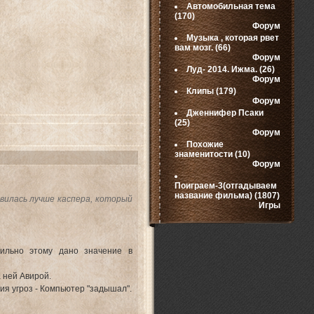
Автомобильная тема
(170)
Форум
Музыка , которая рвет
вам мозг.
(66)
Форум
Луд- 2014. Ижма.
(26)
Форум
Клипы
(179)
Форум
Дженнифер Псаки
(25)
Форум
Похожие
знаменитости
(10)
Форум
Поиграем-3(отгадываем
название фильма)
(1807)
авилась лучше каспера, который
Игры
ильно этому дано значение в
 ней Авирой.
ия угроз - Компьютер "задышал".