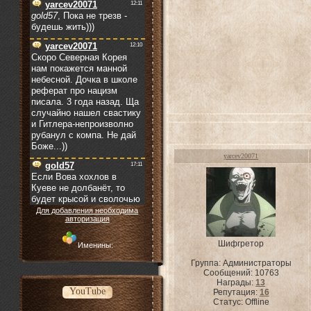
yarcev20071
Для добавления необходима
авторизация
Шифгретор
Именины:
Группа: Администраторы
Сообщений:
10763
Награды:
13
YouTube
Репутация:
16
Статус:
Offline