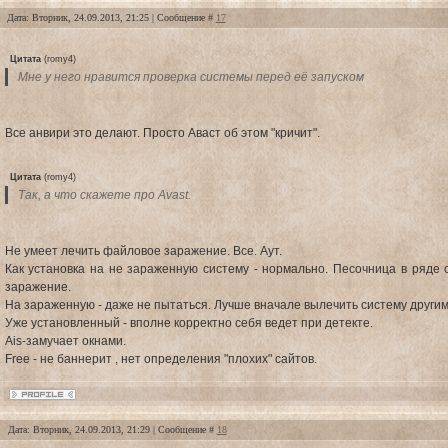
Дата: Вторник, 24.09.2013, 21:25 | Сообщение #
17
Цитата
(
romy4
)
Мне у него нравится проверка системы перед её запуском
Все анвири это делают. Просто Аваст об этом "кричит".
Цитата
(
romy4
)
Так, а что скажете про Avast.
Не умеет лечить файловое заражение. Все. Аут.
Как установка на не зараженную систему - нормально. Песочница в ряде
заражение.
На зараженную - даже не пытаться. Лучше вначале вылечить систему другими 
Уже установленный - вполне корректно себя ведет при детекте.
Ais-замучает окнами.
Free - не баннерит , нет определения "плохих" сайтов.
Дата: Вторник, 24.09.2013, 21:29 | Сообщение #
18