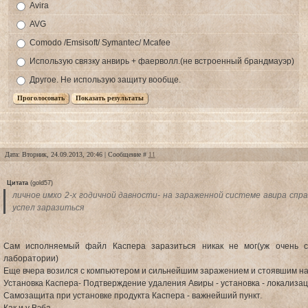
Avira
AVG
Comodo /Emsisoft/ Symantec/ Mcafee
Использую связку анвирь + фаерволл.(не встроенный брандмауэр)
Другое. Не использую защиту вообще.
Дата: Вторник, 24.09.2013, 20:46 | Сообщение #
11
Цитата
(
gold57
)
личное имхо 2-х годичной давности- на зараженной системе авира спр
успел заразиться
Сам исполняемый файл Каспера заразиться никак не мог(уж очень с
лаборатории)
Еще вчера возился с компьютером и сильнейшим заражением и стоявшим на
Установка Каспера- Подтверждение удаления Авиры - установка - локализац
Самозащита при установке продукта Каспера - важнейший пункт.