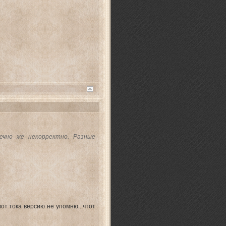
ечно же некорректно. Разные
вот тока версию не упомню...чтот