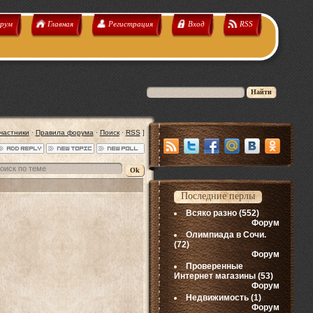
рум
Главная
Регистрация
Вход
RSS
частники
·
Правила форума
·
Поиск
·
RSS
]
Последние перлы
Всяко разно
(552)
Форум
Олимпиада в Сочи.
(72)
Форум
Проверенные
Интернет магазины
(53)
Форум
Недвижимость
(1)
Форум