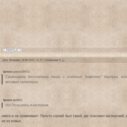
Дата: Вторник, 24.09.2013, 21:17 | Сообщение #
15
Цитата
(
yarcev20071
)
Сравнивать бесплатную Авиру и платный "комплекс" Каспера, кон
весовые категории.
Цитата
(
gold57
)
Но! Пользуюсь я каспером
никто и не сравнивает. Просто случай был такой, где спасовал касперский, 
не из новых.