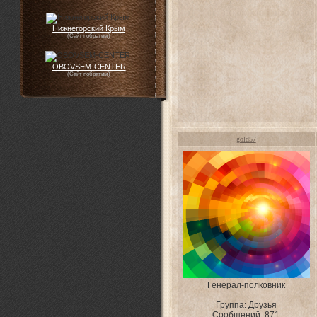
Нижнегорский Крым
(Сайт побратим)
OBOVSEM-CENTER
(Сайт побратим)
gold57
Генерал-полковник
Группа: Друзья
Сообщений:
871