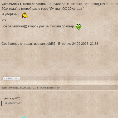
yarcev20071
, меня забанили на руборде хз сколько лет назад(точно не п
20xx года", а второй раз в теме "Лучшая ОС 20xx года "
Я упертый!
PS
Все перепутал))) второй раз за лучший браузер
Сообщение отредактировал
gold57
-
Вторник, 24.09.2013, 21:33
Дата: Вторник, 24.09.2013, 21:34 | Сообщение #
19
Цитата
(
gold57
)
Я упертый!