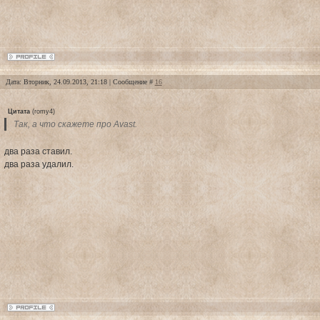
Дата: Вторник, 24.09.2013, 21:18 | Сообщение #
16
Цитата
(
romy4
)
Так, а что скажете про Avast.
два раза ставил.
два раза удалил.