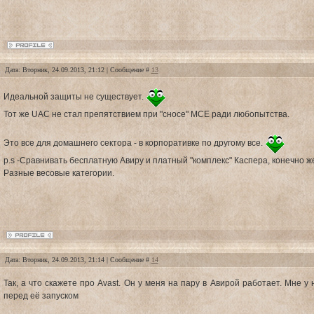
Дата: Вторник, 24.09.2013, 21:12 | Сообщение #
13
Идеальной защиты не существует.
Тот же UAC не стал препятствием при "сносе" MCE ради любопытства.
Это все для домашнего сектора - в корпоративке по другому все.
p.s -Сравнивать бесплатную Авиру и платный "комплекс" Каспера, конечно ж
Разные весовые категории.
Дата: Вторник, 24.09.2013, 21:14 | Сообщение #
14
Так, а что скажете про Avast. Он у меня на пару в Авирой работает. Мне у
перед её запуском