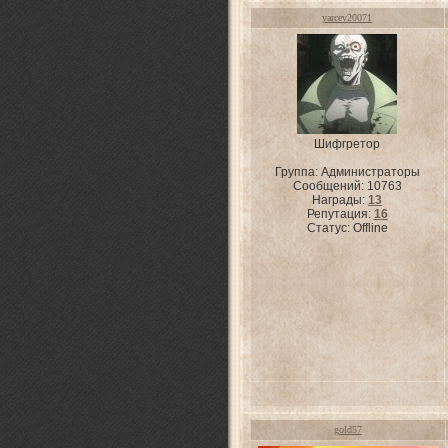
yarcev20071
Шифгретор
Группа: Администраторы
Сообщений:
10763
Награды:
13
Репутация:
16
Статус:
Offline
gold57