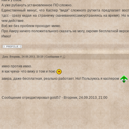
Как и у Вэба.
А уже рубануть установленное ПО сложно.
Единственный минус, что Каспер "видя" сложного руткита предлагает вос
тдсс - сразу кидая на страничку скачивания(самоустраняясь на время). Но
чем действие.
Вэб же без проблем проходит мимо.
Про Авиру ничего положительного сказать не могу, окромя бесплатной верси
Имхо!
Дата: Вторник, 24.09.2013, 20:59 | Сообщение #
12
имхо против имхо.
я как чукча- что вижу о том и пою
авира, даже бесплатная, реально работает. Но! Пользуюсь я каспером
Сообщение отредактировал
gold57
-
Вторник, 24.09.2013, 21:00