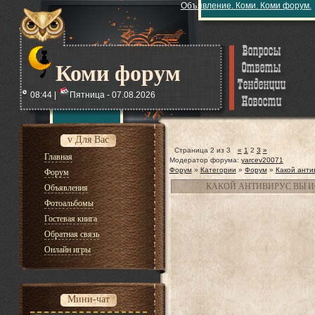
Объявление. Коми. Коми форум.
Коми форум
08:44 |
Пятница - 07.08.2026
v Для Вас
Страница
2
из
3
«
1
2
3
»
Главная
Модератор форума:
yarcev20071
Форум
»
Категории
»
Форум
»
Какой анти
Форум
КАКОЙ АНТИВИРУС ВЫ И
Объявления
Фотоальбомы
Гостевая книга
Обратная связь
Онлайн игры
Мини-чат