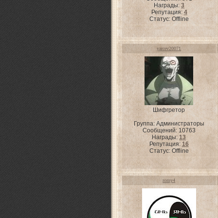
Награды:
3
Репутация:
4
Статус:
Offline
yarcev20071
Шифгретор
Группа: Администраторы
Сообщений:
10763
Награды:
13
Репутация:
16
Статус:
Offline
romy4