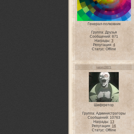
Генерал-полковник
Группа: Друзья
Сообщений:
871
Награды:
3
Репутация:
4
Статус:
Offline
yarcev20071
Шифгретор
Группа: Администраторы
Сообщений:
10763
Награды:
13
Репутация:
16
Статус:
Offline