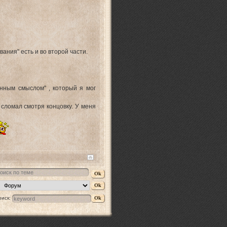
ания" есть и во второй части.
нным смыслом" , который я мог
г сломал смотря концовку. У меня
оиск: