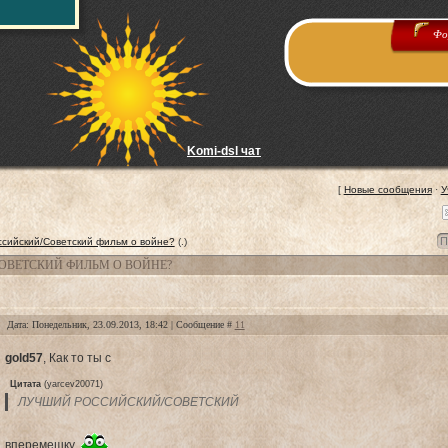
Фо
Komi-dsl чат
[
Новые сообщения
·
У
сийский/Советский фильм о войне?
(.)
ОВЕТСКИЙ ФИЛЬМ О ВОЙНЕ?
Дата: Понедельник, 23.09.2013, 18:42 | Сообщение #
11
gold57
, Как то ты с
Цитата
(
yarcev20071
)
ЛУЧШИЙ РОССИЙСКИЙ/СОВЕТСКИЙ
вперемешку.