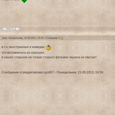
Дата: Понедельник, 23.09.2013, 18:56 | Сообщение #
12
в т.ч. иностранные и комедии.
что вспомнилось из хороших...
в наших старых(и не только старых) фильмах экшена не хватает
Сообщение отредактировал
gold57
-
Понедельник, 23.09.2013, 18:59