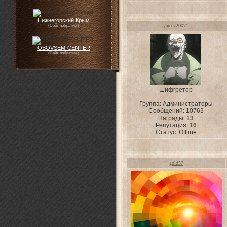
Нижнегорский Крым
yarcev20071
(Сайт побратим)
OBOVSEM-CENTER
(Сайт побратим)
Шифгретор
Группа: Администраторы
Сообщений:
10763
Награды:
13
Репутация:
16
Статус:
Offline
gold57