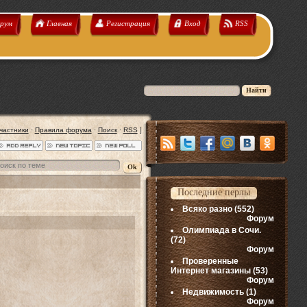
рум
Главная
Регистрация
Вход
RSS
частники
·
Правила форума
·
Поиск
·
RSS
]
Последние перлы
Всяко разно
(552)
Форум
Олимпиада в Сочи.
(72)
Форум
Проверенные
Интернет магазины
(53)
Форум
Недвижимость
(1)
Форум