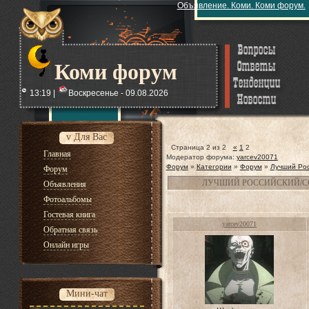
Объявление. Коми. Коми форум.
Коми форум
13:19 |
Воскресенье - 09.08.2026
v Для Вас
Страница
2
из
2
«
1
2
Главная
Модератор форума:
yarcev20071
Форум
»
Категории
»
Форум
»
Лучший Рос
Форум
ЛУЧШИЙ РОССИЙСКИЙ/С
Объявления
Фотоальбомы
Гостевая книга
yarcev20071
Обратная связь
Онлайн игры
Мини-чат