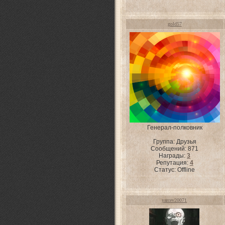
gold57
Генерал-полковник
Группа: Друзья
Сообщений:
871
Награды:
3
Репутация:
4
Статус:
Offline
yarcev20071