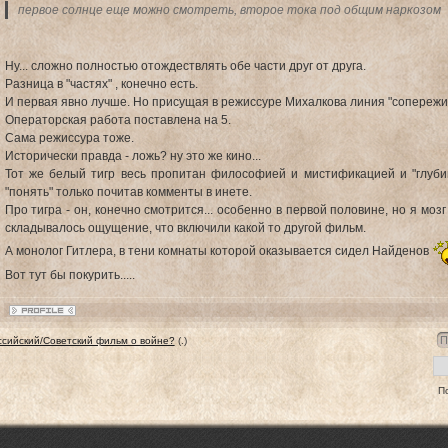
первое солнце еще можно смотреть, второе тока под общим наркозом
Ну... сложно полностью отождествлять обе части друг от друга.
Разница в "частях" , конечно есть.
И первая явно лучше. Но присущая в режиссуре Михалкова линия "сопережив
Операторская работа поставлена на 5.
Сама режиссура тоже.
Исторически правда - ложь? ну это же кино...
Тот же белый тигр весь пропитан философией и мистификацией и "глуби
"понять" только почитав комменты в инете.
Про тигра - он, конечно смотрится... особенно в первой половине, но я моз
складывалось ощущение, что включили какой то другой фильм.
А монолог Гитлера, в тени комнаты которой оказывается сидел Найденов
Вот тут бы покурить.....
сийский/Советский фильм о войне?
(.)
П