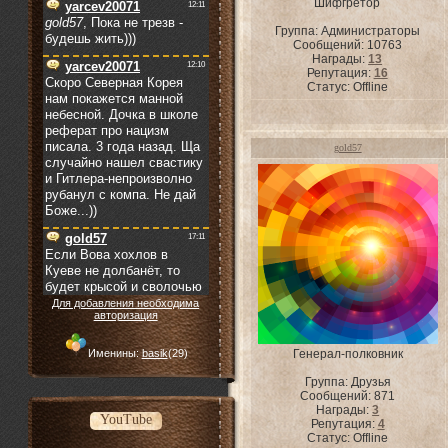
Шифгретор
Группа: Администраторы
Сообщений:
10763
Награды:
13
Репутация:
16
Статус:
Offline
gold57
Для добавления необходима
авторизация
Именины:
basik
(29)
Генерал-полковник
Группа: Друзья
Сообщений:
871
Награды:
3
YouTube
Репутация:
4
Статус:
Offline