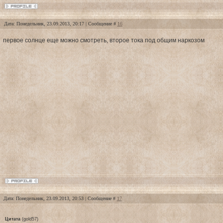
Дата: Понедельник, 23.09.2013, 20:17 | Сообщение #
16
первое солнце еще можно смотреть, второе тока под общим наркозом
Дата: Понедельник, 23.09.2013, 20:53 | Сообщение #
17
Цитата
(
gold57
)