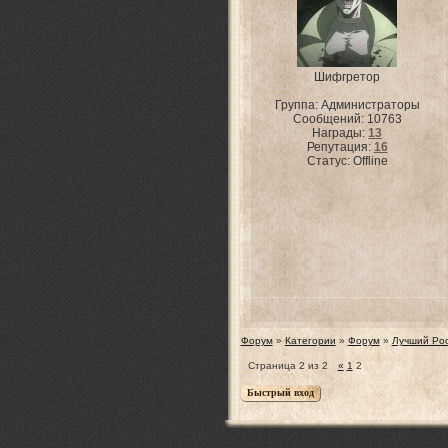
Шифгретор
Группа: Администраторы
Сообщений:
10763
Награды:
13
Репутация:
16
Статус:
Offline
Форум
»
Категории
»
Форум
»
Лучший Рос
Страница
2
из
2
«
1
2