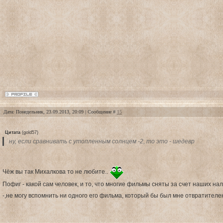
Дата: Понедельник, 23.09.2013, 20:09 | Сообщение #
15
Цитата
(
gold57
)
ну, если сравнивать с утопленным солнцем -2, то это - шедевр
Чёж вы так Михалкова то не любите..
Пофиг - какой сам человек, и то, что многие фильмы сняты за счет наших на
-,не могу вспомнить ни одного его фильма, который бы был мне отвратителе