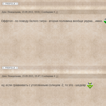
Дата: Понедельник, 23.09.2013, 19:01 | Сообщение #
13
Оффтоп - по поводу белого тигра - вторая половина вообще укурка... имхо.
Дата: Понедельник, 23.09.2013, 19:47 | Сообщение #
14
ну, если сравнивать с утопленным солнцем -2, то это - шедевр