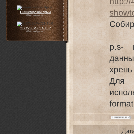
http:/
showt
Нижнегорский Крым
(Сайт побратим)
Собир
OBOVSEM-CENTER
(Сайт побратим)
p.s-
данны
хрень
Для
исп
forma
Дата