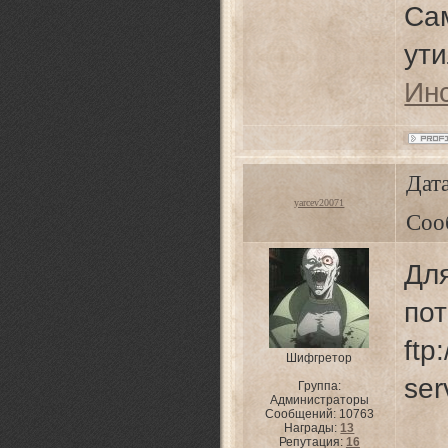
Са
ут
Ин
Дата
yarcev20071
Соо
Для
пот
ftp:
Шифгретор
ser
Группа:
Администраторы
Сообщений:
10763
Награды:
13
Репутация:
16