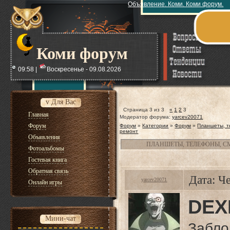
Объявление. Коми. Коми форум.
Коми форум
09:58 |
Воскресенье - 09.08.2026
v Для Вас
Страница
3
из
3
«
1
2
3
Главная
Модератор форума:
yarcev20071
Форум
Форум
»
Категории
»
Форум
»
Планшеты, т
ремонт
Объявления
ПЛАНШЕТЫ, ТЕЛЕФОНЫ, С
Фотоальбомы
Гостевая книга
Обратная связь
Дата: Ч
yarcev20071
Онлайн игры
DEXP
Мини-чат
Забло