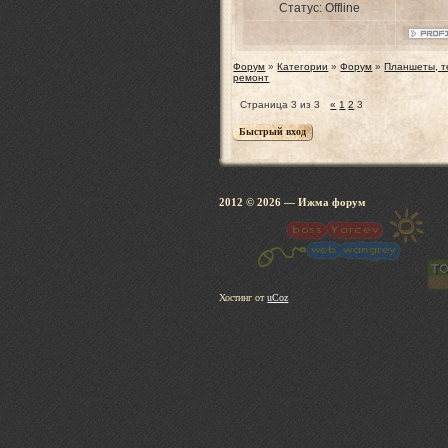
Статус:
Offline
Форум
»
Категории
»
Форум
»
Планшеты, т
ремонт
Страница
3
из
3
«
1
2
3
2012 © 2026
— Ижма 
Хостинг от
uCoz