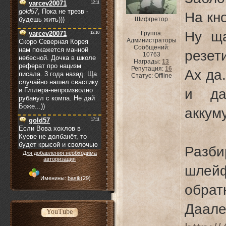
На кн
Шифгретор
Ну щ
Группа:
Администраторы
Сообщений:
резет
10763
Награды:
13
Репутация:
16
Ах да.
Статус:
Offline
и да
аккум
Разб
Для добавления необходима
авторизация
шлей
Именины:
basik
(29)
обрат
Даа
YouTube