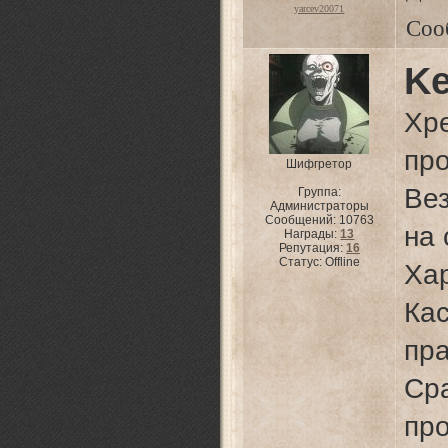
yarcev20071
Соо
Ke
Хр
пр
Шифгретор
Ве
Группа:
Администраторы
Сообщений:
10763
на
Награды:
13
Репутация:
16
Статус:
Offline
Хар
Ка
пр
Ср
пр