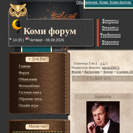
Объявление. Коми. Коми форум.
Коми форум
14:35 |
Четверг - 06.08.2026
v Для Вас
Страница
2
из
2
«
1
2
Главная
Модератор форума:
yarcev20071
Форум
»
Категории
»
Форум
»
Сталкер 19
Форум
СТАЛКЕР 1979
Объявления
Фотоальбомы
Гостевая книга
SmokingMan
Обратная связь
Онлайн игры
Мини-чат