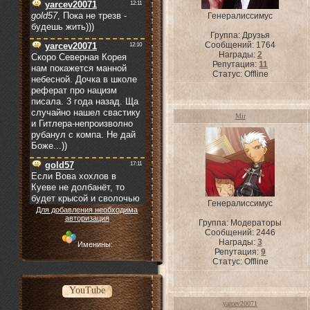
Генералиссимус
Группа: Друзья
Сообщений:
1764
Награды:
2
Репутация:
11
Статус:
Offline
Mir
Генералиссимус
Для добавления необходима
авторизация
Группа: Модераторы
Сообщений:
2446
Награды:
3
Именины:
Репутация:
9
Статус:
Offline
YouTube
yarcev20071