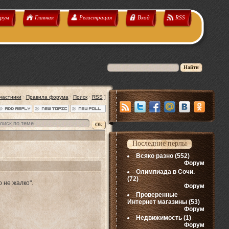
рум
Главная
Регистрация
Вход
RSS
частники
·
Правила форума
·
Поиск
·
RSS
]
Последние перлы
Всяко разно
(552)
Форум
Олимпиада в Сочи.
(72)
 не жалко".
Форум
Проверенные
Интернет магазины
(53)
Форум
Недвижимость
(1)
Форум