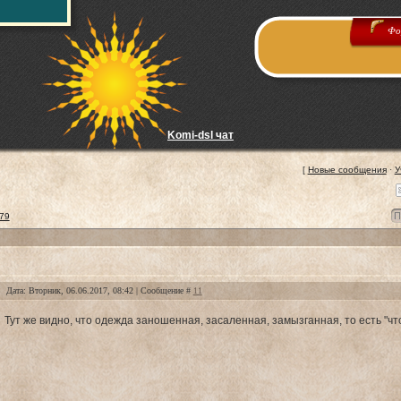
Фо
Komi-dsl чат
[
Новые сообщения
·
У
79
Дата: Вторник, 06.06.2017, 08:42 | Сообщение #
11
Тут же видно, что одежда заношенная, засаленная, замызганная, то есть "что