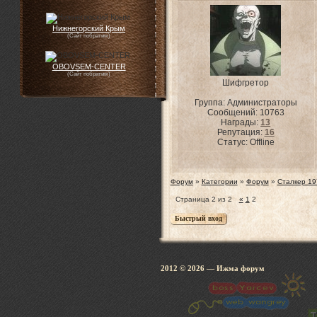
Нижнегорский Крым
(Сайт побратим)
OBOVSEM-CENTER
(Сайт побратим)
Шифгретор
Группа: Администраторы
Сообщений:
10763
Награды:
13
Репутация:
16
Статус:
Offline
Форум
»
Категории
»
Форум
»
Сталкер 19
Страница
2
из
2
«
1
2
2012 © 2026
— Ижма 