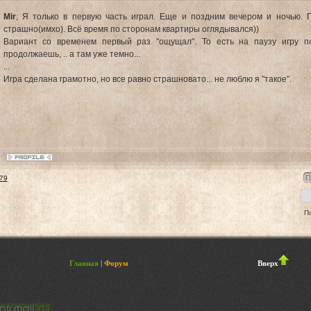
Mir
, Я только в первую часть играл. Еще и поздним вечером и ночью.
страшно(имхо). Всё время по сторонам квартиры оглядывался))
Вариант со временем первый раз "ощущал". То есть на паузу игру п
продолжаешь, .. а там уже темно...
...
Игра сделана грамотно, но все равно страшновато... не люблю я "такое".
79
П
форум
Главная
|
Форум
Вверх