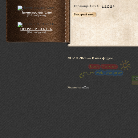
Страница
4
из
4
«
1
2
3
4
Нижнегорский Крым
(Сайт побратим)
OBOVSEM-CENTER
(Сайт побратим)
2012 © 2026
— Ижма 
Хостинг от
uCoz