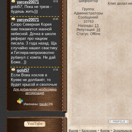
Шифгретор
Клип делал не
Группа:
Администраторы
Сообщений:
10763
Награды:
13
Репутация:
16
Статус:
Offline
Для добавления необходима
авторизация
Именины:
basik
(29)
YouTube
Форум
»
Категории
»
Форум
»
Этнодискоте