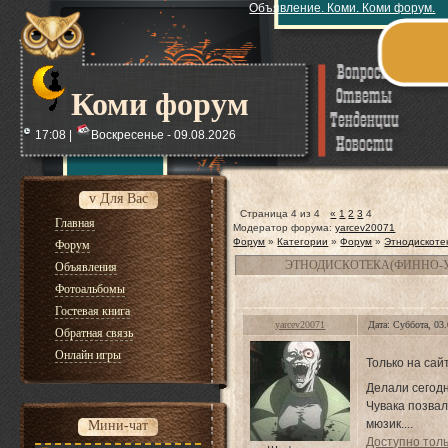
Объявление. Коми. Коми форум.
Коми форум
17:08 |
Воскресенье - 09.08.2026
v Для Вас
Страница
4
из
4
«
1
2
3
4
Главная
Модератор форума:
yarcev20071
Форум
»
Категории
»
Форум
»
Этнодискоте
Форум
ЭТНОДИСКОТЕКА(ФИННО-
Объявления
Фотоальбомы
Гостевая книга
yarcev20071
Дата: Суббота, 03
Обратная связь
Онлайн игры
Только на сай
Делали сегодня
Чувака позвал
мюзик....
Мини-чат
Доступно тол