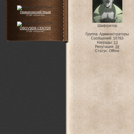
Нижнегорский Крым
(Сайт побратим)
Шифгретор
OBOVSEM-CENTER
(Сайт побратим)
Группа: Администраторы
Сообщений:
10763
Награды:
13
Репутация:
16
Статус:
Offline