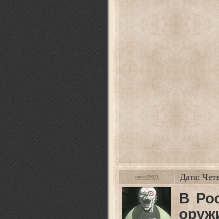
Дата: Чет
yarcev20071
В Ро
оруж