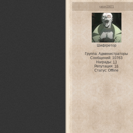
yarcev20071
Шифгретор
Группа: Администраторы
Сообщений:
10763
Награды:
13
Репутация:
16
Статус:
Offline