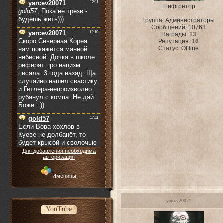
Шифгретор
Группа: Администраторы
Сообщений:
10763
Награды:
13
Репутация:
16
Статус:
Offline
Для добавления необходима
авторизация
Именины:
yarcev20071
YouTube