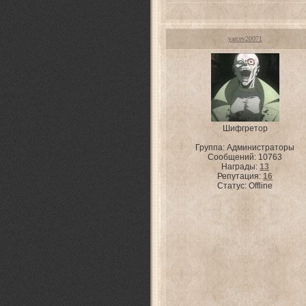
yarcev20071
Шифгретор
Группа: Администраторы
Сообщений:
10763
Награды:
13
Репутация:
16
Статус:
Offline