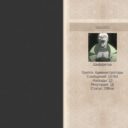
yarcev20071
Шифгретор
Группа: Администраторы
Сообщений:
10763
Награды:
13
Репутация:
16
Статус:
Offline