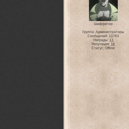
Шифгретор
Группа: Администраторы
Сообщений:
10763
Награды:
13
Репутация:
16
Статус:
Offline