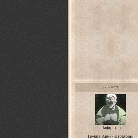
yarcev20071
Шифгретор
Группа: Администраторы