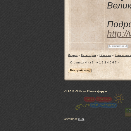
Велик
Подро
http:
Форум
»
Категории
»
Новости
»
Клеим танч
Страница
4
из
7
«
1
2
3
4
5
6
7
»
2012 © 2026
— Ижма 
Хостинг от
uCoz