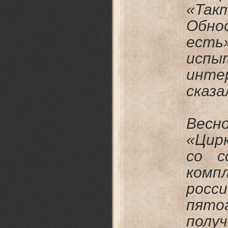
«Так
Обно
есть
испы
инте
сказа
Весно
«Цир
со с
комп
росс
пятог
полу