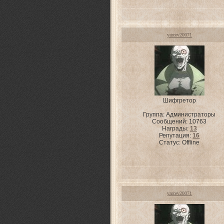
yarcev20071
Шифгретор
Группа: Администраторы
Сообщений:
10763
Награды:
13
Репутация:
16
Статус:
Offline
yarcev20071