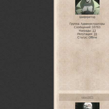
Шифгретор
Группа: Администраторы
Сообщений:
10763
Награды:
13
Репутация:
16
Статус:
Offline
yarcev20071