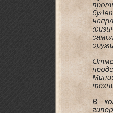
прот
буде
напра
физи
само
оружи
Отме
про
Мини
техн
В ко
гипе