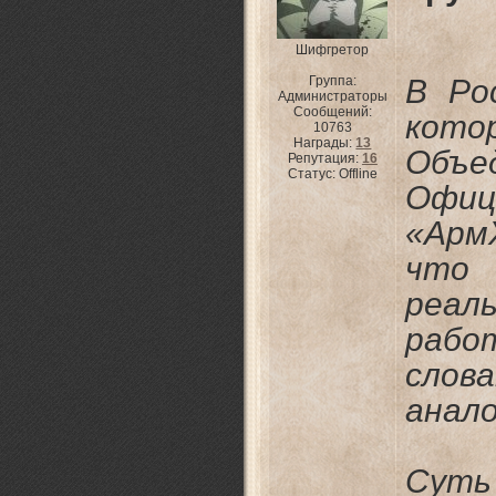
Шифгретор
Группа:
В Ро
Администраторы
Сообщений:
кот
10763
Награды:
13
Объе
Репутация:
16
Статус:
Offline
Офиц
«Арм
что 
реа
рабо
слова
анало
Суть