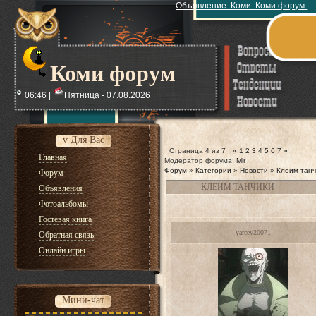
Объявление. Коми. Коми форум.
Коми форум
06:46 |
Пятница - 07.08.2026
v Для Вас
Страница
4
из
7
«
1
2
3
4
5
6
7
»
Главная
Модератор форума:
Mir
Форум
»
Категории
»
Новости
»
Клеим танч
Форум
КЛЕИМ ТАНЧИКИ
Объявления
Фотоальбомы
Гостевая книга
yarcev20071
Обратная связь
Онлайн игры
Мини-чат