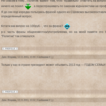
Не совсем в тему... Политик "важен" тем, чтоб "правильно" ответить на вопро
ничего не понял.
, а переспрашивать по законам журналистики не про
Я до сих пор изредка пользуюсь фразой одного из СШовских высокопоставл
определенный вопрос.
Кстати как вопрос на 100руб - , что за фраза?
p.s- часть фразы общеизвестна/употребляема, но на моей памяти это 
"Политик" так отмазался.
Дата: Вторник, 12.11.2013, 13:44 | Сообщение #
13
Только у нас в стране президент может объявить 2013 год — ГОДОМ СЕМЬ
Дата: Вторник, 12.11.2013, 13:52 | Сообщение #
14