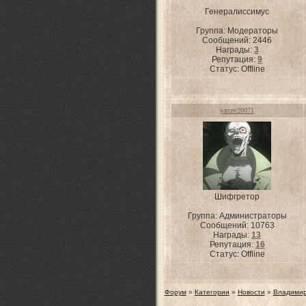
Генералиссимус
Группа: Модераторы
Сообщений:
2446
Награды:
3
Репутация:
9
Статус:
Offline
yarcev20071
Шифгретор
Группа: Администраторы
Сообщений:
10763
Награды:
13
Репутация:
16
Статус:
Offline
Форум
»
Категории
»
Новости
»
Владимир