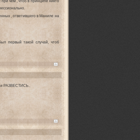
с при чем , чтоб в принципе никто
фессионально.
енных , ответившего в Маниле на
был первый такой случай, чтоб
И и РАЗВЕСТИСЬ..