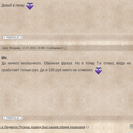
Давай в личку
Дата: Вторник, 12.11.2013, 19:08 | Сообщение #
17
Mir
,
Да ничего необычного. Обычная фраза. Но в точку. Т.е отмаз, когда не
сработает только раз. Да и 100 руб никто не отменял.
 и Людмила Путины: развод был нашим общим решением
(.)