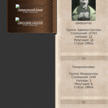
Нижнегорский Крым
(Сайт побратим)
OBOVSEM-CENTER
Шифгретор
(Сайт побратим)
Группа: Администраторы
Сообщений:
10763
Награды:
13
Репутация:
16
Статус:
Offline
Mir
Генералиссимус
Группа: Модераторы
Сообщений:
2446
Награды:
3
Репутация:
9
Статус:
Offline
Mir