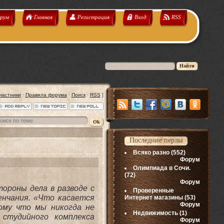
рум
Главная
Регистрация
Вход
RSS
частники
·
Правила форума
·
Поиск
·
RSS
]
Последние перлы
Всяко разно
(552)
Форум
Олимпиада в Сочи.
(72)
Форум
ороны дела в разводе с
Проверенные
енчания. «Что касается
Интернет магазины
(53)
Форум
ому что мы никогда не
Недвижимость
(1)
 студийного комплекса
Форум