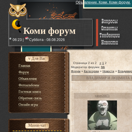
Объявление. Коми. Коми форум.
Коми форум
06:23 |
Суббота - 08.08.2026
v Для Вас
Страница
2
из
2
«
1
2
Главная
Модератор форума:
Mir
Форум
»
Категории
»
Новости
»
Владимир
Форум
ВЛАДИМИР И ЛЮДМИЛА 
Объявления
Фотоальбомы
Гостевая книга
yarcev20071
Обратная связь
Онлайн игры
Мини-чат