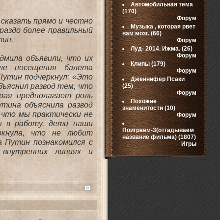
Автомобильная тема
(170)
Форум
 сказать прямо и честно
Музыка , которая рвет
раздо более правильный
вам мозг.
(66)
тин.
Форум
Луд- 2014. Ижма.
(26)
Форум
дмила объявили, что их
Клипы
(179)
сле посещения балета
Форум
Путин подчеркнул: «Это
Дженнифер Псаки
бъяснил развод тем, что
(25)
Форум
рая предполагает роль
Похожие
утина объяснила развод
знаменитости
(10)
, что мы практически не
Форум
н в работу, дети наши
Поиграем-3(отгадываем
ркнула, что не любит
название фильма)
(1807)
а Путин познакомился с
Игры
 внутренних линиях и