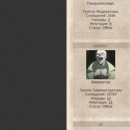
Генералиссимус
Группа: Модераторы
Сообщений:
2446
Награды:
3
Репутация:
9
Статус:
Offline
yarcev20071
Шифгретор
Группа: Администраторы
Сообщений:
10763
Награды:
13
Репутация:
16
Статус:
Offline
Mir