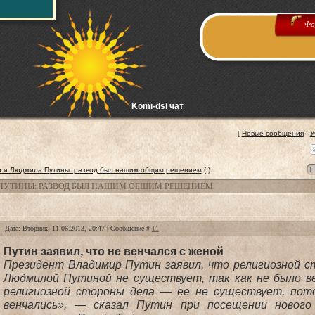
Фо
Komi-dsl чат
[
Новые сообщения
·
У
 и Людмила Путины: развод был нашим общим решением
(.)
ПУТИНЫ: РАЗВОД БЫЛ НАШИМ ОБЩИМ РЕШЕНИЕМ
Дата: Вторник, 11.06.2013, 20:47 | Сообщение #
11
Путин заявил, что не венчался с женой
Президент Владимир Путин заявил, что религиозной ст
Людмилой Путиной не существует, так как не было в
религиозной стороны дела — ее не существует, пот
венчались», — сказал Путин при посещении нового