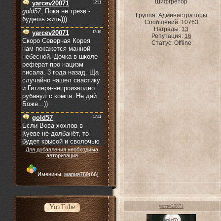
Шифгретор
Группа: Администраторы
Сообщений:
10763
Награды:
13
Репутация:
16
Статус:
Offline
Для добавления необходима
авторизация
Именины:
мария789
(66)
YouTube
yarcev20071