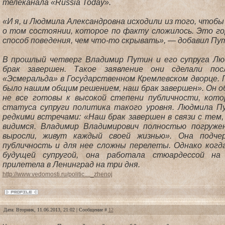
телеканала «Russia Today».
«И я, и Людмила Александровна исходили из того, чтобы
о том состоянии, которое по факту сложилось. Это го
способ поведения, чем что-то скрывать», — добавил Пу
В прошлый четверг Владимир Путин и его супруга Лю
брак завершен. Такое заявление они сделали по
«Эсмеральда» в Государственном Кремлевском дворце. 
было нашим общим решением, наш брак завершен». Он о
не все готовы к высокой степени публичности, кото
статуса супруги политика такого уровня. Людмила П
редкими встречами: «Наш брак завершен в связи с тем
видимся. Владимир Владимирович полностью погруже
выросли, живут каждый своей жизнью». Она подче
публичность и для нее сложны перелеты. Однако когд
будущей супругой, она работала стюардессой на
прилетела в Ленинград на три дня.
http://www.vedomosti.ru/politic...._zhenoj
Дата: Вторник, 11.06.2013, 21:02 | Сообщение #
12