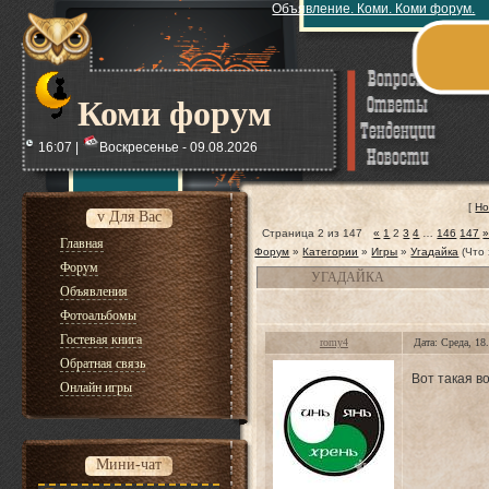
Объявление. Коми. Коми форум.
Коми форум
16:07 |
Воскресенье - 09.08.2026
[
Но
v Для Вас
Страница
2
из
147
«
1
2
3
4
…
146
147
Главная
Форум
»
Категории
»
Игры
»
Угадайка
(Что 
Форум
УГАДАЙКА
Объявления
Фотоальбомы
Гостевая книга
romy4
Дата: Среда, 18
Обратная связь
Вот такая в
Онлайн игры
Мини-чат