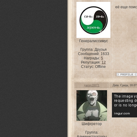
её еще поис
Генералиссимус
Группа: Друзья
Сообщений:
1633
Награды:
5
Репутация:
12
Статус:
Offline
yarcev20071
Дата: Среда, 18.0
Шифгретор
Группа:
Администраторы