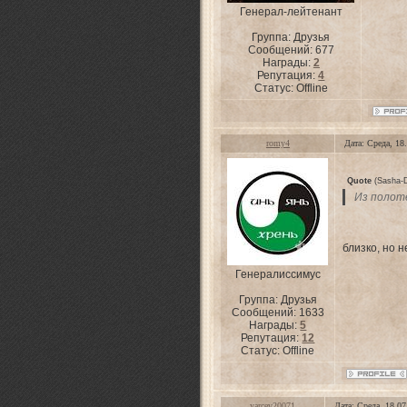
Генерал-лейтенант
Группа: Друзья
Сообщений:
677
Награды:
2
Репутация:
4
Статус:
Offline
romy4
Дата: Среда, 18
Quote
(
Sasha-
Из полот
близко, но не
Генералиссимус
Группа: Друзья
Сообщений:
1633
Награды:
5
Репутация:
12
Статус:
Offline
yarcev20071
Дата: Среда, 18.0