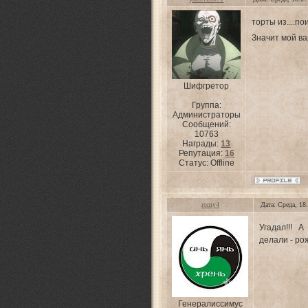
торты из....по
Значит мой в
Шифгретор
Группа:
Администраторы
Сообщений:
10763
Награды:
13
Репутация:
16
Статус:
Offline
romy4
Дата: Среда, 18
Угадал!!! 
делали - ро
Генералиссимус