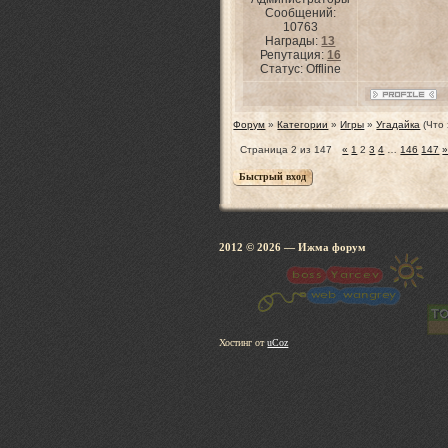
Сообщений:
10763
Награды:
13
Репутация:
16
Статус:
Offline
Форум
»
Категории
»
Игры
»
Угадайка
(Что 
Страница
2
из
147
«
1
2
3
4
…
146
147
2012 © 2026
— Ижма 
Хостинг от
uCoz