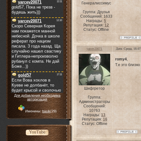
Генералиссимус
Группа: Друзья
Сообщений:
1633
Награды:
5
Репутация:
12
Статус:
Offline
yarcev20071
Дата: Среда, 18.0
romy4
,
Т.е это близк
Шифгретор
Для добавления необходима
Группа:
авторизация
Администраторы
Сообщений:
10763
Именины:
basik
(29)
Награды:
13
Репутация:
16
Статус:
Offline
YouTube