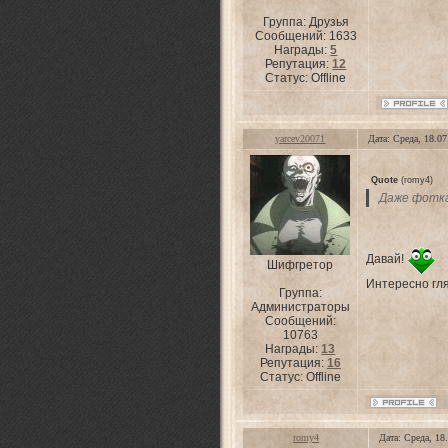
Группа: Друзья
Сообщений:
1633
Награды:
5
Репутация:
12
Статус:
Offline
yarcev20071
Дата: Среда, 18.0
Quote
(
romy4
)
Даже фотка
Давай!
Шифгретор
Интересно гля
Группа:
Администраторы
Сообщений:
10763
Награды:
13
Репутация:
16
Статус:
Offline
romy4
Дата: Среда, 18