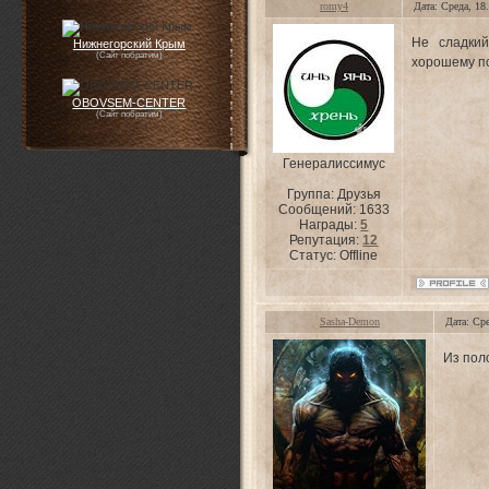
romy4
Дата: Среда, 18
Не сладки
Нижнегорский Крым
(Сайт побратим)
хорошему по
OBOVSEM-CENTER
(Сайт побратим)
Генералиссимус
Группа: Друзья
Сообщений:
1633
Награды:
5
Репутация:
12
Статус:
Offline
Sasha-Demon
Дата: Ср
Из пол