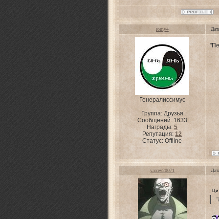
romy4
Дат
"П
Генералиссимус
Группа: Друзья
Сообщений:
1633
Награды:
5
Репутация:
12
Статус:
Offline
yarcev20071
Дат
Ци