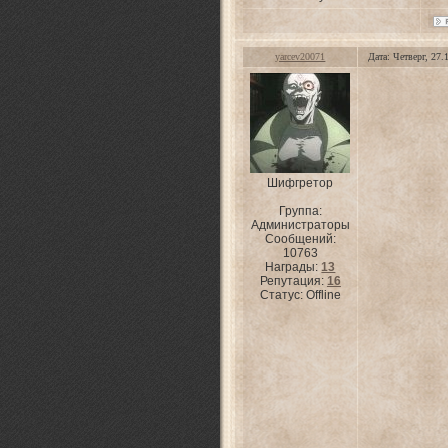
yarcev20071
Дата: Четверг, 27
Шифгретор
Группа:
Администраторы
Сообщений:
10763
Награды:
13
Репутация:
16
Статус:
Offline