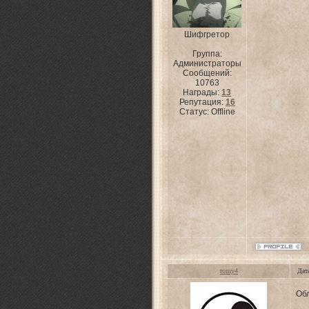
Шифгретор
Группа:
Администраторы
Сообщений:
10763
Награды:
13
Репутация:
16
Статус:
Offline
romy4
Дат
Об