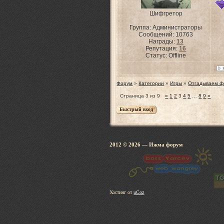
Шифгретор
Группа: Администраторы
Сообщений:
10763
Награды:
13
Репутация:
16
Статус:
Offline
Форум
»
Категории
»
Игры
»
Отгадываем ф
Страница
3
из
9
«
1
2
3
4
5
…
8
9
»
2012 © 2026
— Ижма 
Хостинг от
uCoz