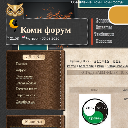
Объявление. Коми. Коми форум.
Коми форум
21:58 |
Четверг - 06.08.2026
v Для Вас
Страница
3
из
9
«
1
2
3
4
5
…
8
9
»
Главная
Форум
»
Категории
»
Игры
»
Отгадываем ф
Форум
ОТГАДЫВАЕМ ФИЛЬМ ПО К
Объявления
Фотоальбомы
Гостевая книга
romy4
Дат
Обратная связь
Пе
Онлайн игры
Мини-чат