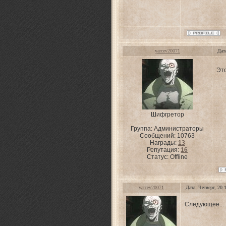
yarcev20071
Дат
Эт
Шифгретор
Группа: Администраторы
Сообщений:
10763
Награды:
13
Репутация:
16
Статус:
Offline
yarcev20071
Дата: Четверг, 20
Следующее...