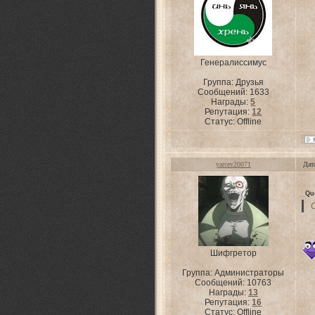
Генералиссимус
Группа: Друзья
Сообщений:
1633
Награды:
5
Репутация:
12
Статус:
Offline
yarcev20071
Дат
Qu
Шифгретор
Группа: Администраторы
Сообщений:
10763
Награды:
13
Репутация:
16
Статус:
Offline