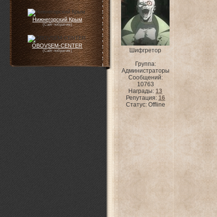
Нижнегорский Крым
(Сайт побратим)
OBOVSEM-CENTER
Шифгретор
(Сайт побратим)
Группа:
Администраторы
Сообщений:
10763
Награды:
13
Репутация:
16
Статус:
Offline