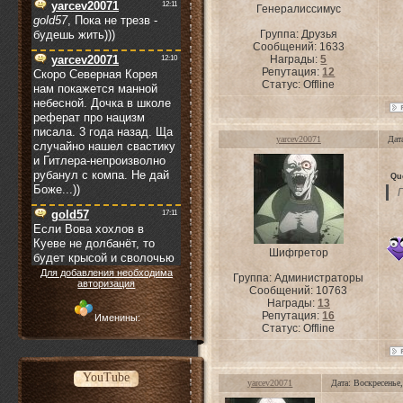
Генералиссимус
Группа: Друзья
Сообщений:
1633
Награды:
5
Репутация:
12
Статус:
Offline
yarcev20071
Дат
Qu
Шифгретор
Для добавления необходима
Группа: Администраторы
авторизация
Сообщений:
10763
Награды:
13
Репутация:
16
Именины:
Статус:
Offline
YouTube
yarcev20071
Дата: Воскресенье