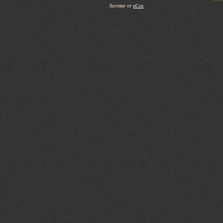
Хостинг от
uCoz