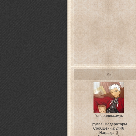
Mir
Генералиссимус
Группа: Модераторы
Сообщений:
2446
Награды:
3