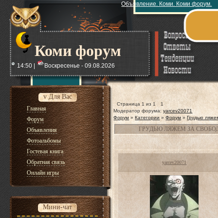
Объявление. Коми. Коми форум.
Коми форум
14:50 |
Воскресенье - 09.08.2026
v Для Вас
Страница
1
из
1
1
Главная
Модератор форума:
yarcev20071
Форум
»
Категории
»
Форум
»
Грудью ляже
Форум
ГРУДЬЮ ЛЯЖЕМ ЗА СВОБО
Объявления
Фотоальбомы
Гостевая книга
Обратная связь
yarcev20071
Онлайн игры
Мини-чат