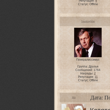
Репутация:
9
Статус:
Offline
SmokingMan
Генералиссимус
Группа: Друзья
Сообщений:
1764
Награды:
2
Репутация:
11
Статус:
Offline
Дата: П
Mir