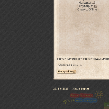
Награды:
13
Репутация:
16
Статус:
Offline
Форум
»
Категории
»
Форум
»
Грудью ляже
Страница
1
из
1
1
2012 © 2026
— Ижма 