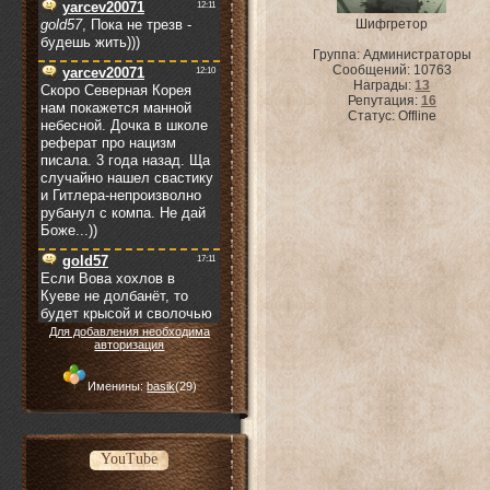
Шифгретор
Группа: Администраторы
Сообщений:
10763
Награды:
13
Репутация:
16
Статус:
Offline
Для добавления необходима
авторизация
Именины:
basik
(29)
YouTube