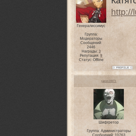
Катят
http:
Генералиссимус
Группа:
Модераторы
Сообщений:
2446
Награды:
3
Репутация:
9
Статус:
Offline
yarcev20071
Шифгретор
Группа: Администраторы
Сообщений:
10763