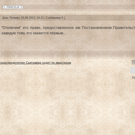
Дата: Четверг, 19.09.2013, 16:15 | Сообщение #
2
"Отключим" это право, предоставленное им Постановлением Правительс
завидую тому, кто окажется первым....
зораспределение Сыктывкар ходит по квартирам
П