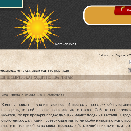
Фо
Komi-dsl чат
[
Новые сообщения
·
У
зораспределение Сыктывкар ходит по квартирам
ЛЕНИЕ СЫКТЫВКАР ХОДИТ ПО КВАРТИРАМ
Дата: Пятница, 26.07.2013, 17:02 | Сообщение #
1
Ходят и просят заключить договор. И провести проверку оборудовани
проверять, то в объявление написано что отключат. Собственно нормал
кажется, что при проверке подъезда очень многих людей не застали. И врод
отключениях. Да и сами проверяющие как то не особо навязывались с пров
вяжется такая необязательность проверки, с "отключим" при отсутствии про