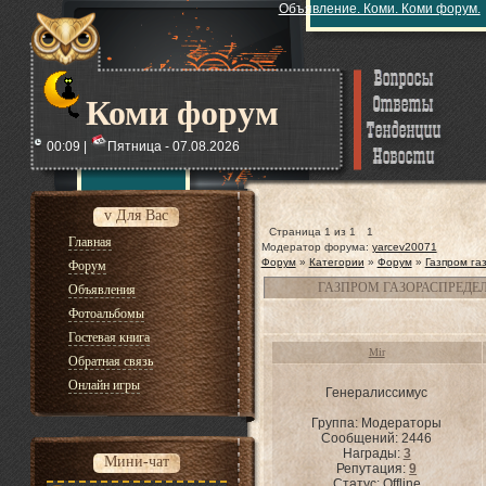
Объявление. Коми. Коми форум.
Коми форум
00:09 |
Пятница - 07.08.2026
v Для Вас
Страница
1
из
1
1
Главная
Модератор форума:
yarcev20071
Форум
»
Категории
»
Форум
»
Газпром га
Форум
ГАЗПРОМ ГАЗОРАСПРЕДЕ
Объявления
Фотоальбомы
Гостевая книга
Mir
Обратная связь
Онлайн игры
Генералиссимус
Группа: Модераторы
Сообщений:
2446
Награды:
3
Мини-чат
Репутация:
9
Статус:
Offline