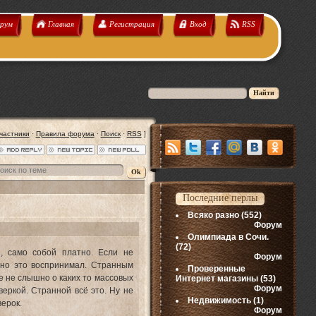
рум
Главная
Регистрация
Вход
RSS
частники
·
Правила форума
·
Поиск
·
RSS
]
Последние перлы
Всяко разно
(552)
Форум
Олимпиада в Сочи.
(72)
я, само собой платно. Если не
Форум
ьно это воспринимал. Странным
Проверенные
е не слышно о каких то массовых
Интернет магазины
(53)
Форум
еркой. Странной всё это. Ну не
Недвижимость
(1)
верок.
Форум