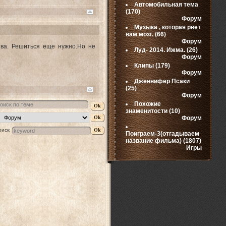
Автомобильная тема
(170)
Форум
Музыка , которая рвет
вам мозг.
(66)
Форум
тва. Решиться еще нужно.Но не
Луд- 2014. Ижма.
(26)
Форум
Клипы
(179)
Форум
Дженнифер Псаки
(25)
Форум
Похожие
знаменитости
(10)
Форум
оиск:
Поиграем-3(отгадываем
название фильма)
(1807)
Игры