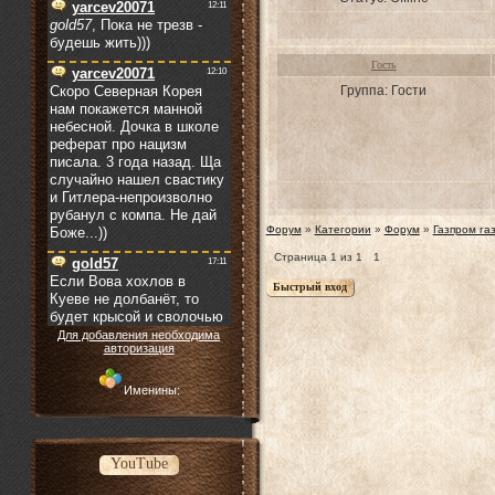
Гость
Группа: Гости
Форум
»
Категории
»
Форум
»
Газпром га
Страница
1
из
1
1
Для добавления необходима
авторизация
Именины:
YouTube