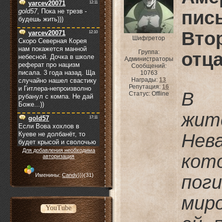
пис
Вто
Шифгретор
Группа:
отц
Администраторы
Сообщений:
10763
Награды:
13
Репутация:
16
В 
Статус:
Offline
жи
Нев
Для добавления необходима
ко
авторизация
Именины:
Candy)))
(31)
пог
мир
YouTube