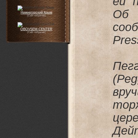
ей 
Об 
Нижнегорский Крым
(Сайт побратим)
соо
OBOVSEM-CENTER
(Сайт побратим)
Pres
Пег
(Pe
вру
тор
цер
Дей