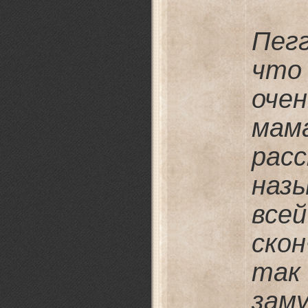
Пег
что
очен
мам
рас
наз
все
ско
так
заму