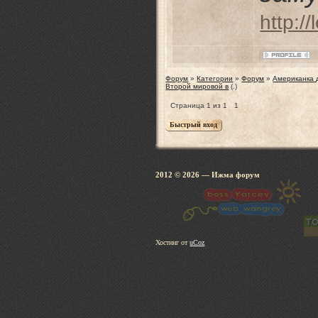
http:/
Форум
»
Категории
»
Форум
»
Американка 
Второй мировой в
(.)
Страница
1
из
1
1
2012 © 2026
— Ижма 
Хостинг от
uCoz