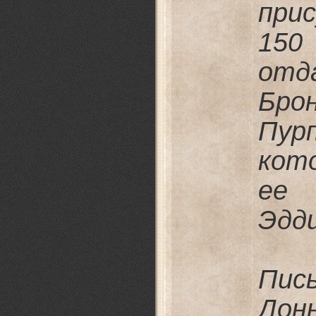
при
150
отд
Бро
Пу
кот
ее
Эдд
Пис
Дон