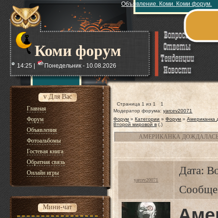
Объявление. Коми. Коми форум.
Коми форум
14:25 |
Понедельник - 10.08.2026
v Для Вас
Страница
1
из
1
1
Главная
Модератор форума:
yarcev20071
Форум
Форум
»
Категории
»
Форум
»
Американка 
Второй мировой в
(.)
Объявления
АМЕРИКАНКА ДОЖДАЛАСЬ
Фотоальбомы
Гостевая книга
Обратная связь
Дата: Во
Онлайн игры
yarcev20071
Сообще
Мини-чат
Аме