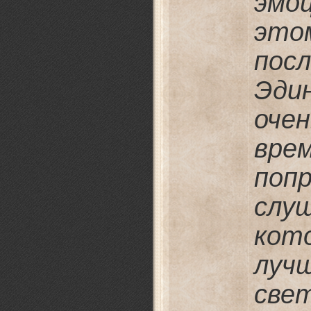
эмо
это
по
Эди
оче
вре
поп
сл
кот
луч
све