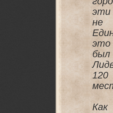
гор
эти
не
Еди
это
был
Лид
12
мест
Ка