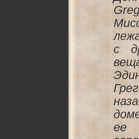
Gr
Ми
леж
с д
ве
Эди
Гре
наз
дом
ее