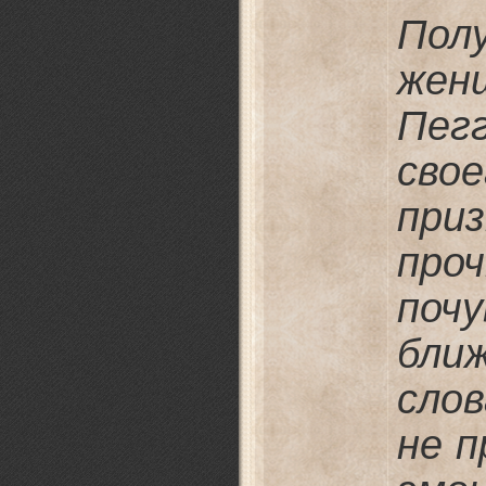
По
жен
Пег
св
при
пр
поч
бли
сло
не п