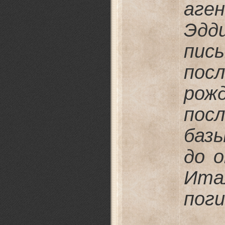
аг
Эдд
пись
пос
рож
пос
баз
до 
Ита
поги