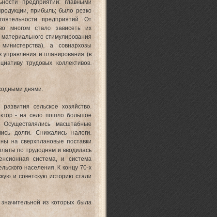
ости предприятий: главными
родукции, прибыль; было резко
тоятельности предприятий. От
 во многом стало зависеть их
в материального стимулирования
министерства), а совнархозы
 управления и планирования (в
циативу трудовых коллективов.
ходными днями.
развития сельское хозяйство.
ектор - на село пошло большое
и. Осуществлялись масштабные
ись долги. Снижались налоги.
ены на сверхплановые поставки
латы по трудодням и вводилась
енсионная система, и система
льского населения. К концу 70-х
кую и советскую историю стали
значительной из которых была