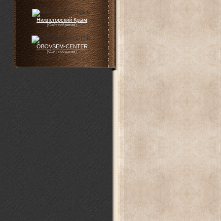
Нижнегорский Крым
(Сайт побратим)
OBOVSEM-CENTER
(Сайт побратим)