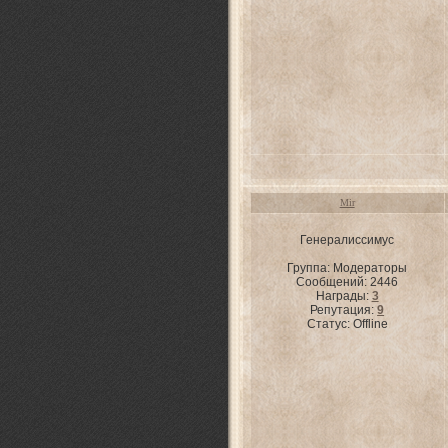
Mir
Генералиссимус
Группа: Модераторы
Сообщений:
2446
Награды:
3
Репутация:
9
Статус:
Offline