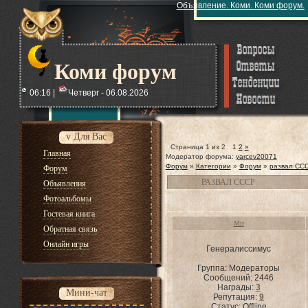
Объявление. Коми. Коми форум.
Коми форум
06:16 |
Четверг - 06.08.2026
v Для Вас
Страница
1
из
2
1
2
»
Главная
Модератор форума:
yarcev20071
Форум
»
Категории
»
Форум
»
развал СС
Форум
РАЗВАЛ СССР
Объявления
Фотоальбомы
Гостевая книга
Mir
Обратная связь
Онлайн игры
Генералиссимус
Группа: Модераторы
Сообщений:
2446
Награды:
3
Мини-чат
Репутация:
9
Статус:
Offline