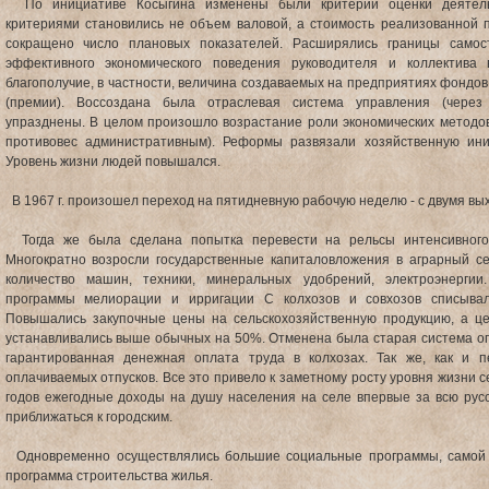
По инициативе Косыгина изменены были критерии оценки деятельн
критериями становились не объем валовой, а стоимость реализованной п
сокращено число плановых показателей. Расширялись границы самос
эффективного экономического поведения руководителя и коллектива
благополучие, в частности, величина создаваемых на предприятиях фондо
(премии). Воссоздана была отраслевая система управления (через 
упразднены. В целом произошло возрастание роли экономических методов
противовес административным). Реформы развязали хозяйственную ини
Уровень жизни людей повышался.
В 1967 г. произошел переход на пятидневную рабочую неделю - с двумя вы
Тогда же была сделана попытка перевести на рельсы интенсивного 
Многократно возросли государственные капиталовложения в аграрный с
количество машин, техники, минеральных удобрений, электроэнерги
программы мелиорации и ирригации С колхозов и совхозов списывал
Повышались закупочные цены на сельскохозяйственную продукцию, а ц
устанавливались выше обычных на 50%. Отменена была старая система оп
гарантированная денежная оплата труда в колхозах. Так же, как и п
оплачиваемых отпусков. Все это привело к заметному росту уровня жизни се
годов ежегодные доходы на душу населения на селе впервые за всю русс
приближаться к городским.
Одновременно осуществлялись большие социальные программы, самой 
программа строительства жилья.