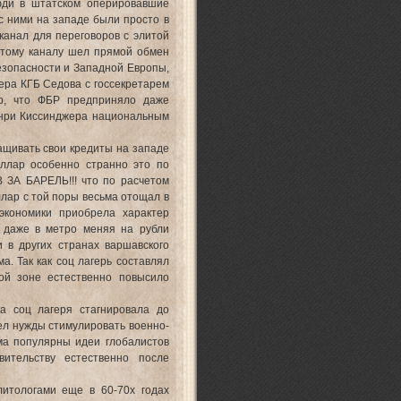
люди в штатском оперировавшие
 ними на западе были просто в
канал для переговоров с элитой
этому каналу шел прямой обмен
езопасности и Западной Европы,
ера КГБ Седова с госсекретарем
р, что ФБР предприняло даже
енри Киссинджера национальным
ращивать свои кредиты на западе
оллар особенно странно это по
 ЗА БАРЕЛЬ!!! что по расчетом
ллар с той поры весьма отощал в
экономики приобрела характер
ь даже в метро меняя на рубли
 в других странах варшавского
а. Так как соц лагерь составлял
ой зоне естественно повысило
ка соц лагеря стагнировала до
ел нужды стимулировать военно-
ма популярны идеи глобалистов
ительству естественно после
итологами еще в 60-70х годах