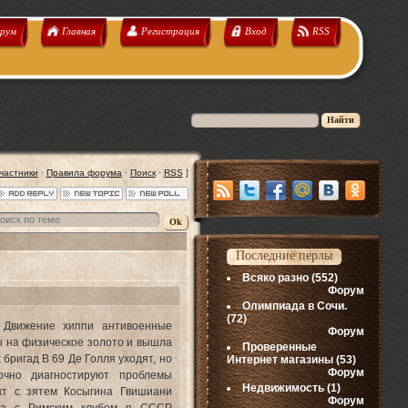
рум
Главная
Регистрация
Вход
RSS
частники
·
Правила форума
·
Поиск
·
RSS
]
Последние перлы
Всяко разно
(552)
Форум
Олимпиада в Сочи.
(72)
. Движение хиппи антивоенные
Форум
 на физическое золото и вышла
Проверенные
бригад В 69 Де Голля уходят, но
Интернет магазины
(53)
Форум
очно диагностируют проблемы
Недвижимость
(1)
акт с зятем Косыгина Гвишиани
Форум