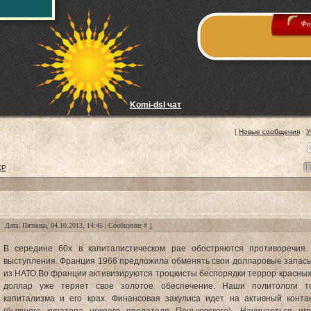
Фо
Komi-dsl чат
[
Новые сообщения
·
У
СР
Дата: Пятница, 04.10.2013, 14:45 | Сообщение #
1
В середине 60х в капиталистическом рае обостряются противоречия
выступления. Франция 1966 предложила обменять свои долларовые запасы
из НАТО.Во франции активизируются троцкисты беспорядки террор красных 
доллар уже теряет свое золотое обеспечение. Наши политологи т
капитализма и его крах. Финансовая закулиса идет на активный конт