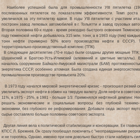
Наиболее успешной была для промышленности УIII пятилетка (1966
послевоенных пятилеток по показателям эффективности. Темп роста
увеличился за эту пятилетку вдвое. В годы УIII пятилетки с участием ит
построен завод легковых автомобилей в г. Тольятти и завод грузовых ав
Вторая половина 60-х годов - время рекордно быстрого освоения Тюменско
году тюменской нефти добывалось 315 млн. тонн, а в 1983 году (пик) кажды
тонн нефти (примерно 50% всего производства нефти в СССР). Та
территориально-производственный комплекс (ТПК).
В следующее десятилетие (70-е годы) были созданы другие мощные ТПК: К
Шушенский и Братско-Усть-Илимский (алюминий и цветные металлы). В
началось сооружение Байкало-Амурской магистрали (БАМ) протяженностью
энергетика СССР, особенно атомная. Была создана единая энергосистем
промышленном производстве превысила 20%.
В 1973 году начался мировой энергетический кризис - произошел резкий с
увеличить экспорт нефти в обмен на твердую валюту. Доля нефти в советском 
11%, в 1975 - 25%, в 1981 - больше 1/3. Применялся нефтяной демпинг. 
решать экономические и социальные вопросы без глубокой технико-т
экономики, без глубокого ее реформирования. Добавьте сюда экспорт якут
сырье составляло больше половины советского экспорта.
Другая линия вела к политической стабилизации и консервации. Ее главны
КПСС Л. Брежнев. Он сразу пообещал покончить с "неоправданными реорга
и не торопясь. Однако, именно при нем довольно быстро стали набирать си