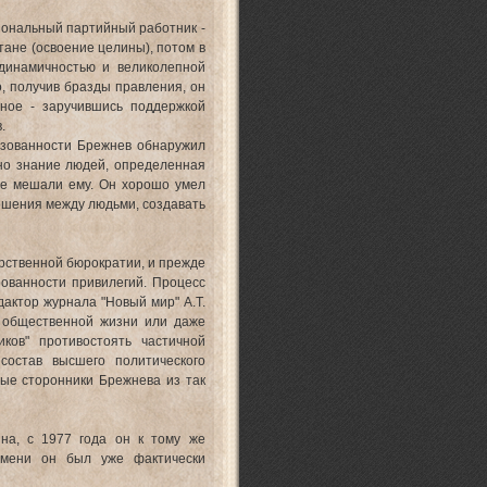
ональный партийный работник -
тане (освоение целины), потом в
 динамичностью и великолепной
, получив бразды правления, он
вное - заручившись поддержкой
.
азованности Брежнев обнаружил
нно знание людей, определенная
не мешали ему. Он хорошо умел
ошения между людьми, создавать
рственной бюрократии, и прежде
рованности привилегий. Процесс
актор журнала "Новый мир" А.Т.
й общественной жизни или даже
ков" противостоять частичной
состав высшего политического
ные сторонники Брежнева из так
на, с 1977 года он к тому же
емени он был уже фактически