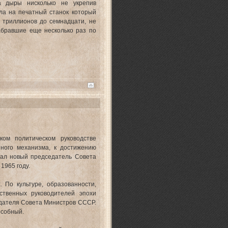
а дыры нисколько не укрепив
ла на печатный станок который
 триллионов до семнадцати, не
абравшие еще несколько раз по
м политическом руководстве
нного механизма, к достижению
тал новый председатель Совета
1965 году.
 По культуре, образованности,
ственных руководителей эпохи
дателя Совета Министров СССР.
особный.