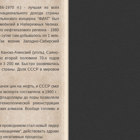
-1970 гг.) - лучшая из всех
 национального дохода страны
альянского концерна "ФИАТ" был
томобилей в Набережных Челнах.
го нефтегазового региона - 1980
е сутки там добывалось по 1 млн.
к возник Западно-Сибирский
анско-Ачинский (уголь), Саяно-
о второй половине 70-х годов
 3 200 км. Быстро развивалась
а страны. Доля СССР в мировом
качок цен на нефть, и СССР смог
экспорте составляла: в 1960 г. -
Нефтедоллары до поры позволяли
ехнологической реконструкции
ских алмазов. Вообще топливо и
м проводником стал новый лидер
низациями", действовать здраво
лу негативные процессы.