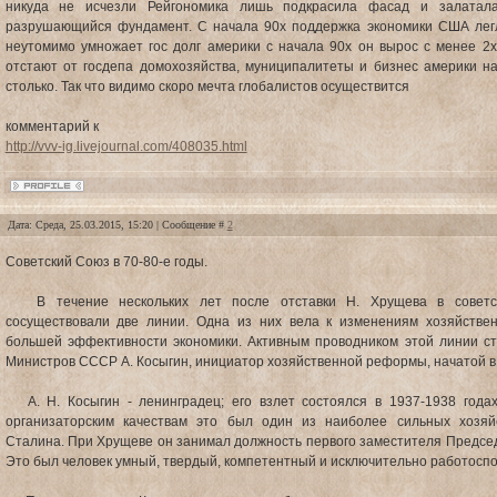
никуда не исчезли Рейгономика лишь подкрасила фасад и залатал
разрушающийся фундамент. С начала 90х поддержка экономики США лег
неутомимо умножает гос долг америки с начала 90х он вырос с менее 2х
отстают от госдепа домохозяйства, муниципалитеты и бизнес америки н
столько. Так что видимо скоро мечта глобалистов осуществится
комментарий к
http://vvv-ig.livejournal.com/408035.html
Дата: Среда, 25.03.2015, 15:20 | Сообщение #
2
Советский Союз в 70-80-е годы.
В течение нескольких лет после отставки Н. Хрущева в советско
сосуществовали две линии. Одна из них вела к изменениям хозяйстве
большей эффективности экономики. Активным проводником этой линии с
Министров СССР А. Косыгин, инициатор хозяйственной реформы, начатой в 
А. Н. Косыгин - ленинградец; его взлет состоялся в 1937-1938 годах.
организаторским качествам это был один из наиболее сильных хозяй
Сталина. При Хрущеве он занимал должность первого заместителя Предсе
Это был человек умный, твердый, компетентный и исключительно работосп