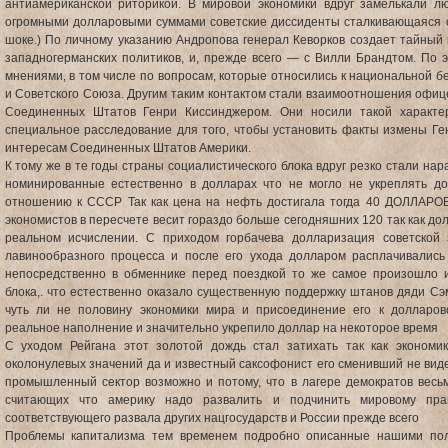
антиамериканской риторикой. В мировой экономики вдруг замелькали 
огромными долларовыми суммами советские диссиденты сталкивающаяся с
шоке.) По личному указанию Андропова генерал Кеворков создает тайный 
западногерманских политиков, и, прежде всего — с Вилли Брандтом. По 
мнениями, в том числе по вопросам, которые относились к национальной б
и Советского Союза. Другим таким контактом стали взаимоотношения офиц
Соединенных Штатов Генри Киссинджером. Они носили такой характе
специальное расследование для того, чтобы установить факты измены Г
интересам Соединенных Штатов Америки.
К тому же в те годы страны социалистического блока вдруг резко стали на
номинированные естественно в долларах что не могло не укреплять д
отношению к СССР Так как цена на нефть достигала тогда 40 ДОЛЛАРОВ
экономистов в пересчете весит гораздо больше сегодняшних 120 так как до
реальном исчислении. С приходом горбачева долларизация советской 
лавинообразного процесса и после его ухода долларом расплачивалис
непосредственно в обменнике перед поездкой то же самое произошло и
блока,. что естественно оказало существенную поддержку штанов дяди Сэм
чуть ли не половину экономики мира и присоединение его к долларов
реальное наполнение и значительно укрепило доллар на некоторое время
С уходом Рейгана этот золотой дождь стал затихать так как экономи
околонулевых значений да и известный саксофонист его сменивший не вид
промышленный сектор возможно и потому, что в лагере демократов весь
считающих что америку надо развалить и подчинить мировому прав
соответствующего развала других нацгосударств и России прежде всего
Проблемы капитализма тем временем подробно описанные нашими пол