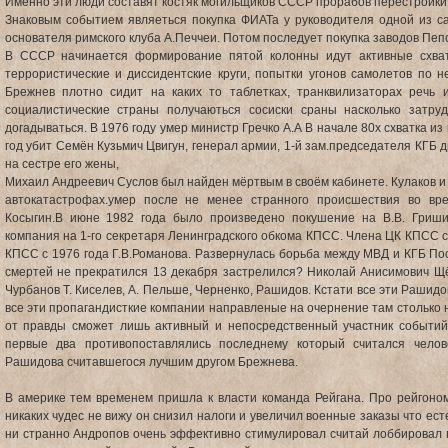
Именно эти люди составят костяк могильщиков СССР прорабов перестройки
Знаковым событием являеться покупка ФИАТа у руководителя одной из с
основателя римского клуба А.Печчеи. Потом последует покупка заводов Пепс
В СССР начинается формирование пятой колонны идут активные схват
террористические и диссидентские круги, попытки угонов самолетов по не
Брежнев плотно сидит на каких то таблетках, транквилизаторах речь
социалистические страны получаються сосиски сраны насколько затр
догадываться. В 1976 году умер министр Гречко А.А В начале 80х схватка и
год убит Семён Кузьмич Цвигун, генерал армии, 1-й зам.председателя КГБ 
на сестре его жены,
Михаил Андреевич Суслов был найден мёртвым в своём кабинете. Кулаков и
автокатастрофах.умер после не менее странного происшествия во вре
Косыгин.В июне 1982 года было произведено покушение на В.В. Гриши
компания на 1-го секретаря Ленинградского обкома КПСС. Члена ЦК КПСС с
КПСС с 1976 года Г.В.Романова. Развернулась борьба между МВД и КГБ По
смертей не прекратился 13 декабря застрелился? Николай Анисимович Щё
Чурбанов Т. Киселев, А. Пельше, Черненко, Рашидов. Кстати все эти Раш
все эти пропагандисткие компании направленые на очернение там столько 
от правды сможет лишь активный и непосредственный участник событий
первые два противопоставлялись последнему который считался чело
Рашидова считавшегося лучшим другом Брежнева.
В америке тем временем пришла к власти команда Рейгана. Про рейгоном
никаких чудес не вижу он снизил налоги и увеличил военные заказы что ест
ни странно Андропов очень эффективно стимулировал считай лоббировал 