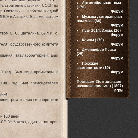
игра с Римским клубом в СССР
Автомобильная тема
ть стратегию развития СССР на
(170)
тр Олегович — работал в одной
Форум
 МИПСА в Австрию. Был министром
Музыка , которая рвет
вам мозг.
(66)
.
Форум
Луд- 2014. Ижма.
(26)
твом С. С. Шаталина. Был и. о.
Форум
Клипы
(179)
еля Государственного комитета
Форум
Дженнифер Псаки
(25)
ования, зав.лабораторией. Был
Форум
Похожие
знаменитости
(10)
0 год. Был вице-премьером в
Форум
Поиграем-3(отгадываем
1981 год. Был председателем
название фильма)
(1807)
Игры
мике.
министром топлива и энергетики
н 100 дней]
СР Горбачева, один из авторов