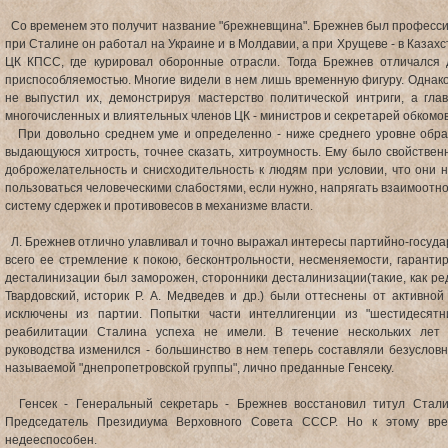
Со временем это получит название "брежневщина". Брежнев был професси
при Сталине он работал на Украине и в Молдавии, а при Хрущеве - в Казахс
ЦК КПСС, где курировал оборонные отрасли. Тогда Брежнев отличался
приспособляемостью. Многие видели в нем лишь временную фигуру. Однако
не выпустил их, демонстрируя мастерство политической интриги, а гла
многочисленных и влиятельных членов ЦК - министров и секретарей обкомов
При довольно среднем уме и определенно - ниже среднего уровне обр
выдающуюся хитрость, точнее сказать, хитроумность. Ему было свойстве
доброжелательность и снисходительность к людям при условии, что они 
пользоваться человеческими слабостями, если нужно, напрягать взаимоотн
систему сдержек и противовесов в механизме власти.
Л. Брежнев отлично улавливал и точно выражал интересы партийно-госуда
всего ее стремление к покою, бесконтрольности, несменяемости, гаранти
десталинизации был заморожен, сторонники десталинизации(такие, как ред
Твардовский, историк Р. А. Медведев и др.) были оттеснены от активно
исключены из партии. Попытки части интеллигенции из "шестидесятни
реабилитации Сталина успеха не имели. В течение нескольких лет 
руководства изменился - большинство в нем теперь составляли безуслов
называемой "днепропетровской группы", лично преданные Генсеку.
Генсек - Генеральный секретарь - Брежнев восстановил титул Стали
Председатель Президиума Верховного Совета СССР. Но к этому вр
недееспособен.