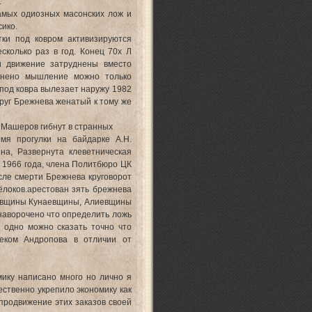
.
амых одиозных масонских лож и
ико.
ки под ковром активизируются
сколько раз в год. Конец 70х Л
 и движение затруднены вместо
уднено мышление можно только
з под ковра вылезает наружу 1982
друг Брежнева женатый к тому же
 Машеров гибнут в странных
мя прогулки на байдарке А.Н.
на, Развернута клеветническая
 1966 года, члена Политбюро ЦК
сле смерти Брежнева круговорот
локов.арестован зять брежнева
идовщины Кунаевщины, Алиевщины
наворочено что определить ложь
 одно можно сказать точно что
веком Андропова в отличии от
ику написано много но лично я
ественно укрепило экономику как
продвижение этих заказов своей