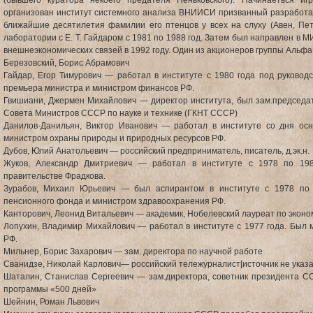
(бывшего куратора некоего предателя Пеньковского). Начинаеться 
организован институт системного анализа ВНИИСИ призванный разработа
ближайшие десятилетия фамилии его птенцов у всех на слуху (Авен, Пе
лаборатории с Е. Т. Гайдаром с 1981 по 1988 год. Затем был направлен в
внешнеэкономических связей в 1992 году. Один из акционеров группы Альфа
Березовский, Борис Абрамович
Гайдар, Егор Тимурович — работал в институте с 1980 года под руководс
премьера министра и министром финансов РФ.
Гвишиани, Джермен Михайлович — директор института, был зам.председат
Совета Министров СССР по науке и технике (ГКНТ СССР)
Данилов-Данильян, Виктор Иванович — работал в институте со дня осн
министром охраны природы и природных ресурсов РФ.
Дубов, Юлий Анатольевич — российский предприниматель, писатель, д.эк.н.
Жуков, Александр Дмитриевич — работал в институте с 1978 по 198
правительстве Фрадкова.
Зурабов, Михаил Юрьевич — был аспирантом в институте с 1978 по 
пенсионного фонда и министром здравоохранения РФ.
Канторович, Леонид Витальевич — академик, Нобелевский лауреат по эконо
Лопухин, Владимир Михайлович — работал в институте с 1977 года. Был 
РФ.
Мильнер, Борис Захарович — зам. директора по научной работе
Сванидзе, Николай Карлович— российский тележурналист[источник не указа
Шаталин, Станислав Сергеевич — зам.директора, советник президента СС
программы «500 дней»
Шейнин, Роман Львович