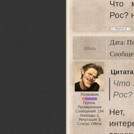
Что 
Рос? 
Дата: Пя
MrRomss
Сообще
Цитата
Что 
Рос?
Полковник
Группа:
Проверенные
Нет,
Сообщений:
194
Награды:
1
Репутация:
0
инте
Статус:
Offline