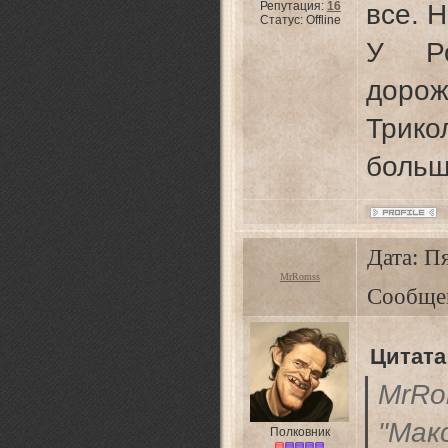
Репутация:
16
все. 
Статус:
Offline
У Ро
до
Трико
больш
Дата: Пя
MrRomss
Сообще
Цитата
MrR
"Ма
Полковник