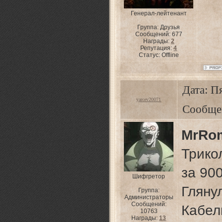
Генерал-лейтенант
Группа: Друзья
Сообщений:
677
Награды:
2
Репутация:
4
Статус:
Offline
Дата: Пя
yarcev20071
Сообще
MrRo
Трико
за 900
Шифгретор
Гля
Группа:
Администраторы
Сообщений:
Кабел
10763
Награды:
13