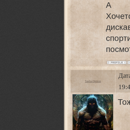
А л
Хочет
диск
спо
посмо
Дат
Sasha-Demon
19:
То