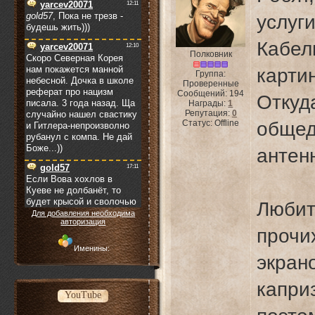
услуг
Кабе
Полковник
карт
Группа:
Проверенные
Сообщений:
194
Откуд
Награды:
1
Репутация:
0
Статус:
Offline
обще
антен
Любит
Для добавления необходима
авторизация
проч
Именины:
экран
капр
YouTube