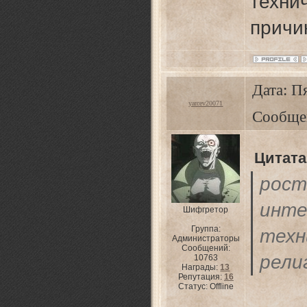
техни
прич
Дата: Пя
yarcev20071
Сообще
Цитата
ро
инте
Шифгретор
Группа:
техн
Администраторы
Сообщений:
рели
10763
Награды:
13
Репутация:
16
Статус:
Offline