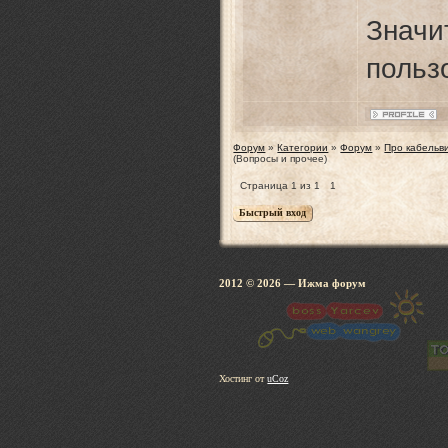
Знач
польз
Форум
»
Категории
»
Форум
»
Про кабельв
(Вопросы и прочее)
Страница
1
из
1
1
2012 © 2026
— Ижма 
Хостинг от
uCoz