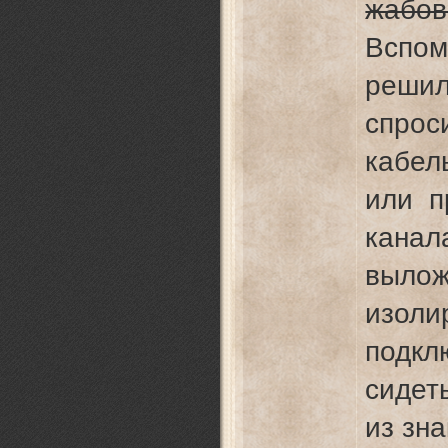
жабов
Вспом
реши
спрос
кабел
или п
кана
выло
изол
подкл
сидет
из зн