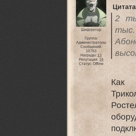
Цитата
2 ты
тыс
Шифгретор
Группа:
Або
Администраторы
Сообщений:
высо
10763
Награды:
13
Репутация:
16
Статус:
Offline
Как 
Трико
Рос
обору
подкл