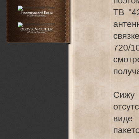
поэто
ТВ "4
Нижнегорский Крым
(Сайт побратим)
антен
OBOVSEM-CENTER
связ
(Сайт побратим)
720/
смотр
получ
Сижу 
отсут
виде 
пакет