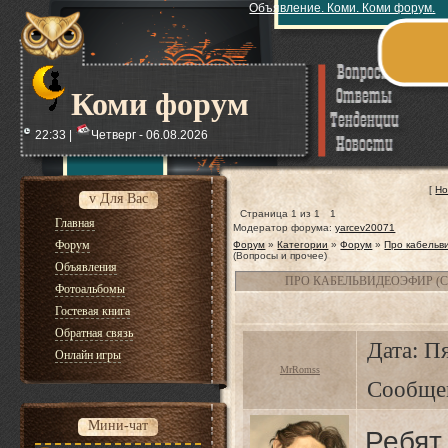
Объявление. Коми. Коми форум.
Коми форум
22:33 |
Четверг - 06.08.2026
[
Но
v Для Вас
Страница
1
из
1
1
Главная
Модератор форума:
yarcev20071
Форум
Форум
»
Категории
»
Форум
»
Про кабельв
(Вопросы и прочее)
Объявления
ПРО КАБЕЛЬВИДЕОЭФИР (С
Фотоальбомы
Гостевая книга
Обратная связь
Дата: Пя
Онлайн игры
MrRomss
Сообще
Мини-чат
Ребя