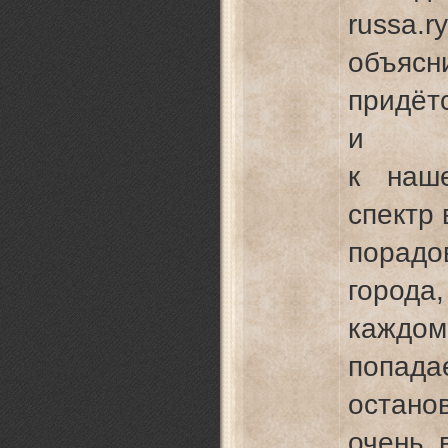
russa.r
объясни
придёт
и
к наш
спектр
порадо
города
каждом
попада
остано
очень 