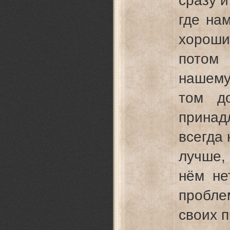
сразу и
где на
хороший
потом
нашему 
том д
принад
всегда
лучше,
нём нет
пробле
своих 