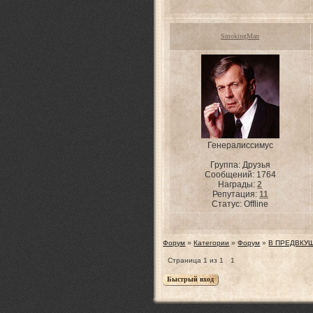
SmokingMan
Генералиссимус
Группа: Друзья
Сообщений:
1764
Награды:
2
Репутация:
11
Статус:
Offline
Форум
»
Категории
»
Форум
»
В ПРЕДВКУ
Страница
1
из
1
1