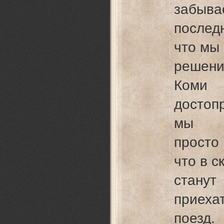
забыва
послед
что мы
решени
Коми 
достоп
мы
просто 
что в 
станут
приехат
поезд.