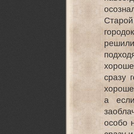
осозна
Старой
городо
решили
подхо
хороше
сразу 
хороше
а есл
заобла
особо н