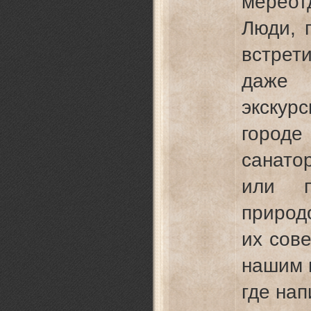
мереот
Люди, 
встрети
даже 
экскурс
город
санато
или п
природо
их сове
нашим 
где на