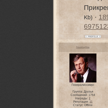
Прикре
·
18
Kb)
697512
SmokingMan
Генералиссимус
Группа: Друзья
Сообщений:
1764
Награды:
2
Репутация:
11
Статус:
Offline