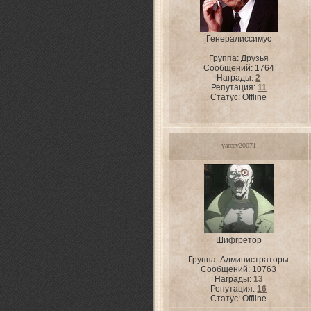
Генералиссимус
Группа: Друзья
Сообщений:
1764
Награды:
2
Репутация:
11
Статус:
Offline
yarcev20071
Шифгретор
Группа: Администраторы
Сообщений:
10763
Награды:
13
Репутация:
16
Статус:
Offline