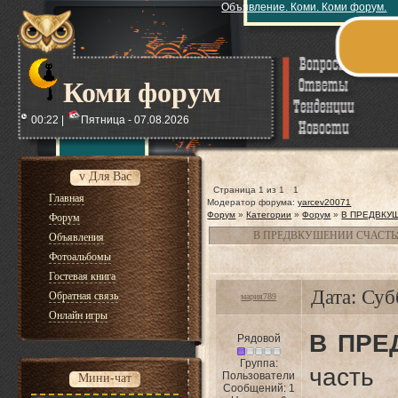
Объявление. Коми. Коми форум.
Коми форум
00:22 |
Пятница - 07.08.2026
v Для Вас
Страница
1
из
1
1
Главная
Модератор форума:
yarcev20071
Форум
»
Категории
»
Форум
»
В ПРЕДВКУ
Форум
В ПРЕДВКУШЕНИИ СЧАСТЬ
Объявления
Фотоальбомы
Гостевая книга
Дата: Суб
Обратная связь
мария789
Онлайн игры
В ПРЕ
Рядовой
Группа:
часть
Пользователи
Мини-чат
Сообщений:
1