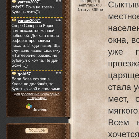
Награды:
0
Сыктыв
Репутация:
0
Статус:
Offline
местно
населе
окна, в
уже п
проезж
царяще
стала 
Для добавления необходима
мест, 
авторизация
мягкого
Именины:
Всем 
YouTube
хочетс