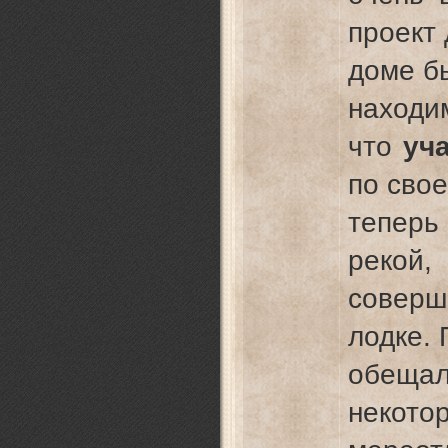
проект 
доме б
наход
что
уч
по свое
теперь
рекой,
соверш
лодке. 
обещал
некот