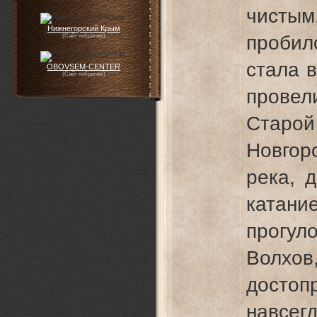
чистым
Нижнегорский Крым
пробил
(Сайт побратим)
стала в
OBOVSEM-CENTER
(Сайт побратим)
провел
Старо
Новгор
река, 
катание
прогуло
Волхов
досто
навсегд