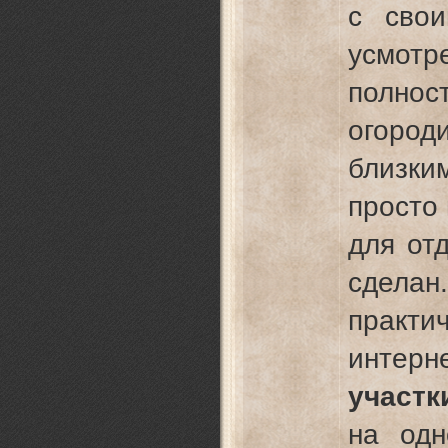
с свои
усмотр
полно
огород
близки
просто
для от
сдела
практ
интерн
участк
на одн