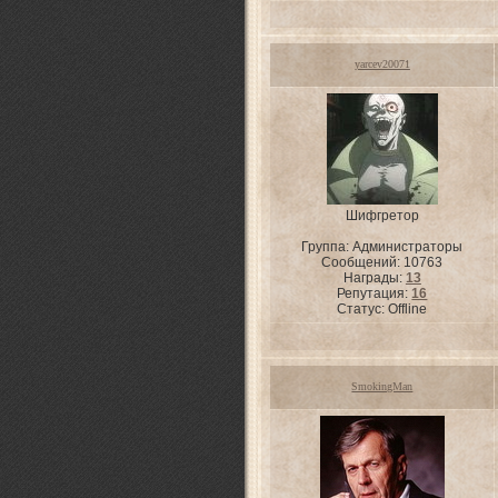
yarcev20071
Шифгретор
Группа: Администраторы
Сообщений:
10763
Награды:
13
Репутация:
16
Статус:
Offline
SmokingMan