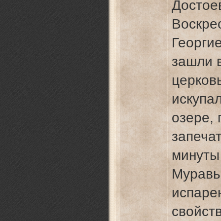
Достое
Воскре
Георги
зашли 
церков
искупа
озере,
запеча
минуты 
Мурав
испаре
свойст