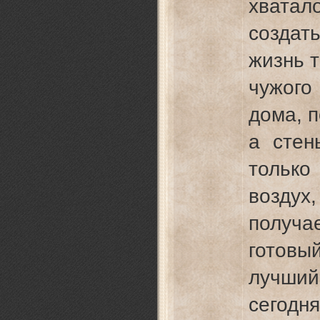
хватал
создать
жизнь т
чужо
дома,
п
а стен
только
воздух,
получа
готовы
лучший
сегодн