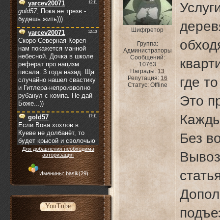
Услуг
дер
Шифгретор
обхо
Группа:
Администраторы
Сообщений:
кварт
10763
Награды:
13
Репутация:
16
где то
Статус:
Offline
Это п
Кажды
Без в
Для добавления необходима
Вывоз
авторизация
статья
Именины:
basik
(29)
Допо
YouTube
подъ