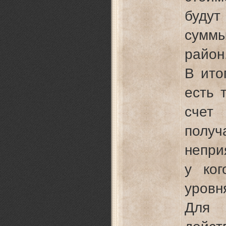
буд
сумм
район
В ито
есть 
счет
полу
непри
у ког
уровн
Для 