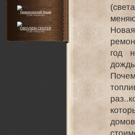
(свет
Нижнегорский Крым
(Сайт побратим)
меняю
Нова
OBOVSEM-CENTER
(Сайт побратим)
ремо
год 
дождь
Поче
топ
раз..
котор
домо
стои