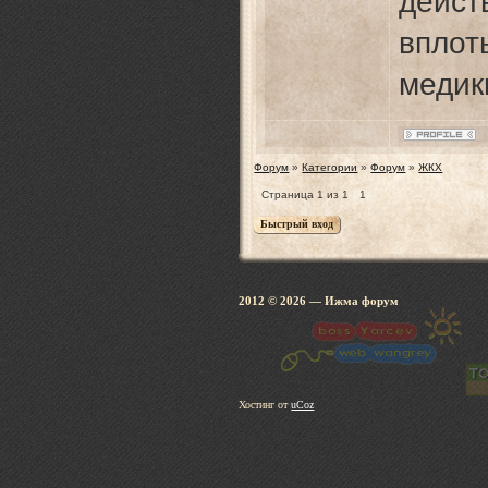
дейс
вплот
медики
Форум
»
Категории
»
Форум
»
ЖКХ
Страница
1
из
1
1
2012 © 2026
— Ижма 
Хостинг от
uCoz