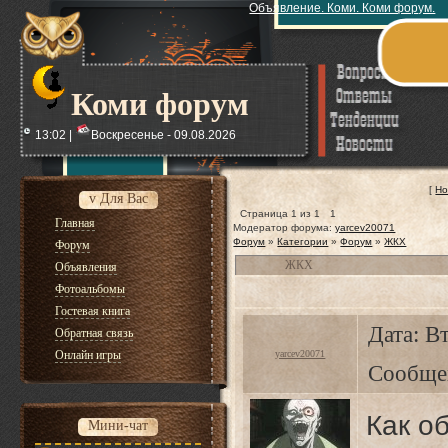
Объявление. Коми. Коми форум.
Коми форум
13:02 |
Воскресенье - 09.08.2026
[
Но
v Для Вас
Страница
1
из
1
1
Главная
Модератор форума:
yarcev20071
Форум
»
Категории
»
Форум
»
ЖКХ
Форум
ЖКХ
Объявления
Фотоальбомы
Гостевая книга
Дата: Вт
Обратная связь
Онлайн игры
yarcev20071
Сообще
Как о
Мини-чат