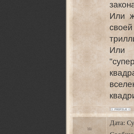
закон
Или ж
своей
трилл
Или 
"суп
квадр
всел
квадр
Дата: Су
Mir