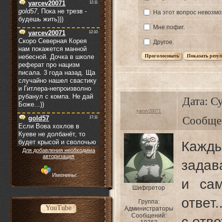
На этот вопрос невозмо
Мне пофиг.
Другое.
Дата: Су
yarcev20071
Сообще
Кажды
Для добавления необходима
авторизация
задав
Именины:
и са
Шифгретор
ответ
Группа:
YouTube
Администраторы
Сообщений:
с отв