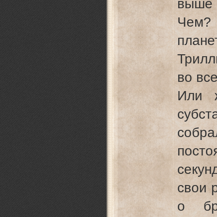
выше
Чем?
плане
Трил
во вс
Или 
субс
собр
пост
секу
свои 
о бр