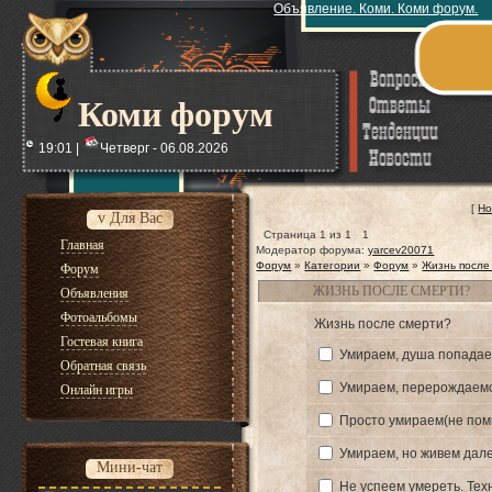
Объявление. Коми. Коми форум.
Коми форум
19:01 |
Четверг - 06.08.2026
[
Но
v Для Вас
Страница
1
из
1
1
Главная
Модератор форума:
yarcev20071
Форум
»
Категории
»
Форум
»
Жизнь после
Форум
ЖИЗНЬ ПОСЛЕ СМЕРТИ?
Объявления
Фотоальбомы
Жизнь после смерти?
Гостевая книга
Умираем, душа попадает
Обратная связь
Умираем, перерождаемся
Онлайн игры
Просто умираем(не пом
Умираем, но живем дале
Мини-чат
Не успеем умереть. Тех