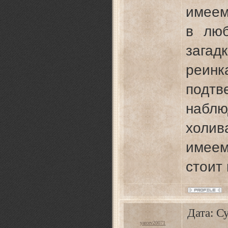
имеем
в люб
загад
реин
подтв
наблю
холив
имеем
стоит
Дата: Су
yarcev20071