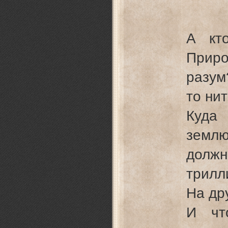
чело
вымр
А кт
Прир
разум
то нит
Куда
земл
дол
трилл
На др
И чт