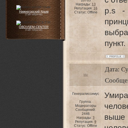
10763
Награды:
13
Репутация:
16
p.s -
Нижнегорский Крым
Статус:
Offline
(Сайт побратим)
прин
OBOVSEM-CENTER
выбр
(Сайт побратим)
пункт.
Дата: Су
Mir
Сообще
Умира
Генералиссимус
Группа:
челов
Модераторы
Сообщений:
2446
выше
Награды:
3
Репутация:
9
челов
Статус:
Offline