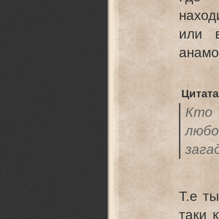
наход
или 
анам
Цитата
Кто 
люб
зага
Т.е т
таки 