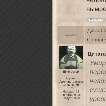
вымре
Дата: Су
yarcev20071
Сообще
Цитата
У
пере
Шифгретор
Группа:
че
Администраторы
Сообщений:
су
10763
Награды:
13
Репутация:
16
ур
Статус:
Offline