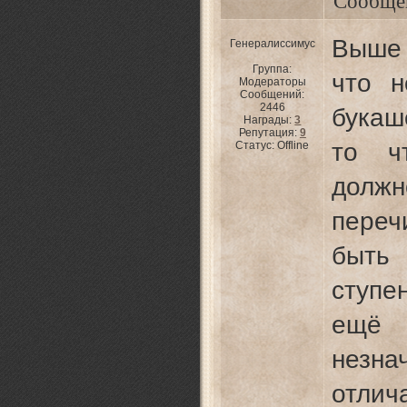
Сообще
Выше 
Генералиссимус
Группа:
что н
Модераторы
Сообщений:
2446
букаш
Награды:
3
Репутация:
9
то ч
Статус:
Offline
долж
переч
быть
ступе
ещё
незна
отлич