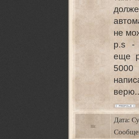
долже
автом
не мож
p.s -
еще р
5000
напис
верю.
Дата: Су
Mir
Сообще