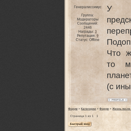
У 
Генералиссимус
Группа:
предс
Модераторы
Сообщений:
2446
пере
Награды:
3
Репутация:
9
Подо
Статус:
Offline
Что ж
то м
плане
(с ин
Форум
»
Категории
»
Форум
»
Жизнь после
Страница
1
из
1
1