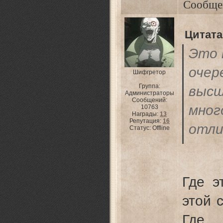
Сообще
Цитата
Это 
оче
Шифгретор
Группа:
высш
Администраторы
Сообщений:
мно
10763
Награды:
13
Репутация:
16
отл
Статус:
Offline
что 
Где э
этой 
Где