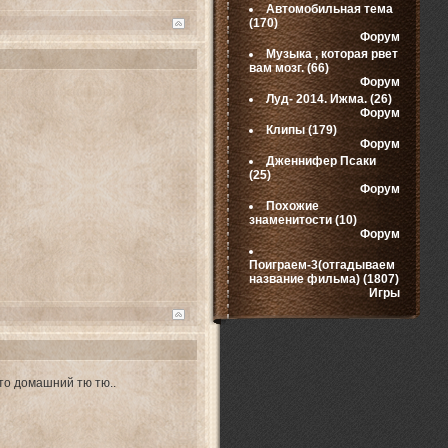
Автомобильная тема
(170)
Форум
Музыка , которая рвет
вам мозг.
(66)
Форум
Луд- 2014. Ижма.
(26)
Форум
Клипы
(179)
Форум
Дженнифер Псаки
(25)
Форум
Похожие
знаменитости
(10)
Форум
Поиграем-3(отгадываем
название фильма)
(1807)
Игры
то домашний тю тю..