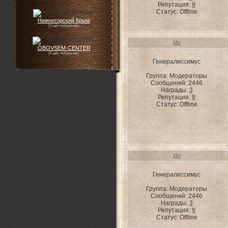
Репутация:
9
Статус:
Offline
Нижнегорский Крым
(Сайт побратим)
Mir
OBOVSEM-CENTER
(Сайт побратим)
Генералиссимус
Группа: Модераторы
Сообщений:
2446
Награды:
3
Репутация:
9
Статус:
Offline
Mir
Генералиссимус
Группа: Модераторы
Сообщений:
2446
Награды:
3
Репутация:
9
Статус:
Offline