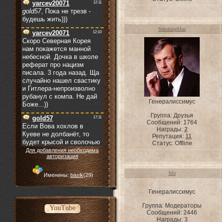
SmokingMan
Генералиссимус
Группа: Друзья
Сообщений:
1764
Награды:
2
Репутация:
11
Статус:
Offline
Для добавления необходима
авторизация
Mir
Именины:
basik
(29)
Генералиссимус
Группа: Модераторы
YouTube
Сообщений:
2446
Награды:
3