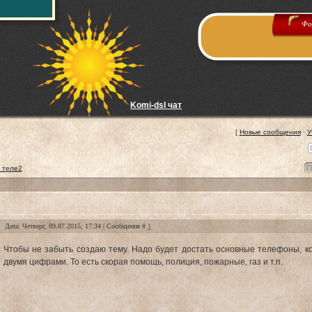
Фо
Komi-dsl чат
[
Новые сообщения
·
У
 теле2
Дата: Четверг, 09.07.2015, 17:34 | Сообщение #
1
Чтобы не забыть создаю тему. Надо будет достать основные телефоны, к
двумя цифрами. То есть скорая помощь, полиция, пожарные, газ и т.п.