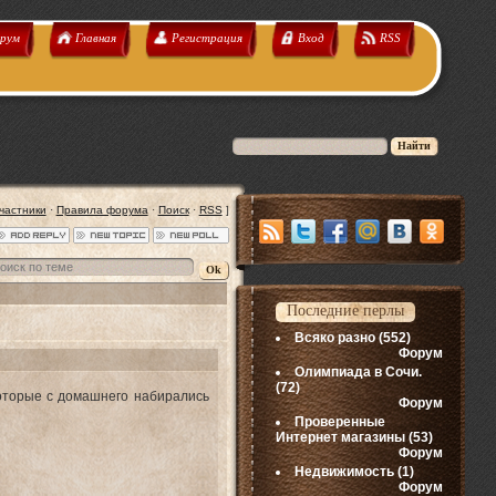
рум
Главная
Регистрация
Вход
RSS
частники
·
Правила форума
·
Поиск
·
RSS
]
Последние перлы
Всяко разно
(552)
Форум
Олимпиада в Сочи.
(72)
оторые с домашнего набирались
Форум
Проверенные
Интернет магазины
(53)
Форум
Недвижимость
(1)
Форум