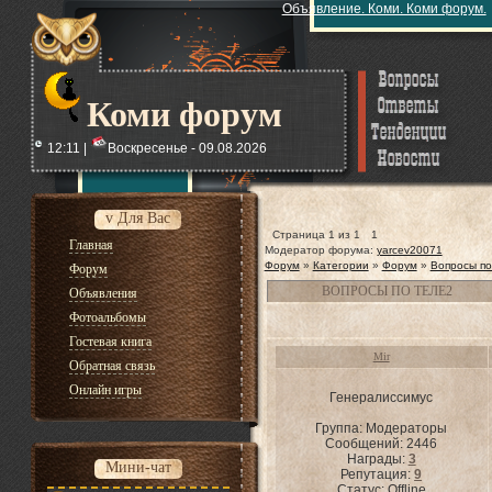
Объявление. Коми. Коми форум.
Коми форум
12:11 |
Воскресенье - 09.08.2026
v Для Вас
Страница
1
из
1
1
Главная
Модератор форума:
yarcev20071
Форум
»
Категории
»
Форум
»
Вопросы по
Форум
ВОПРОСЫ ПО ТЕЛЕ2
Объявления
Фотоальбомы
Гостевая книга
Mir
Обратная связь
Онлайн игры
Генералиссимус
Группа: Модераторы
Сообщений:
2446
Награды:
3
Мини-чат
Репутация:
9
Статус:
Offline