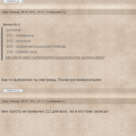
Дата: Четверг, 09.07.2015, 19:11 | Сообщение #
6
Цитата
Mir
(
)
Цитата
101 - пожарные,
102 - полиция,
103 - скорая медицинская помощь,
104 - служба газа.
http://komi.tele2.ru/help/selfservices/poleznye-nomera-tele2/
Как-то выборочно ты смотришь. Посмотри внимательнее.
Дата: Четверг, 09.07.2015, 21:11 | Сообщение #
7
мне просто не привычно 112 для всех.. но и его тоже записал