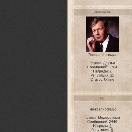
SmokingMan
Генералиссимус
Группа: Друзья
Сообщений:
1764
Награды:
2
Репутация:
11
Статус:
Offline
Mir
Генералиссимус
Группа: Модераторы
Сообщений:
2446
Награды:
3
Репутация:
9