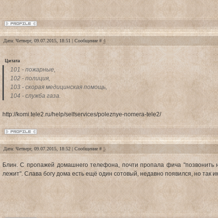
Дата: Четверг, 09.07.2015, 18:51 | Сообщение #
4
Цитата
101 - пожарные,
102 - полиция,
103 - скорая медицинская помощь,
104 - служба газа.
http://komi.tele2.ru/help/selfservices/poleznye-nomera-tele2/
Дата: Четверг, 09.07.2015, 18:52 | Сообщение #
5
Блин. С пропажей домашнего телефона, почти пропала фича "позвонить н
лежит". Слава богу дома есть ещё один сотовый, недавно появился, но так и