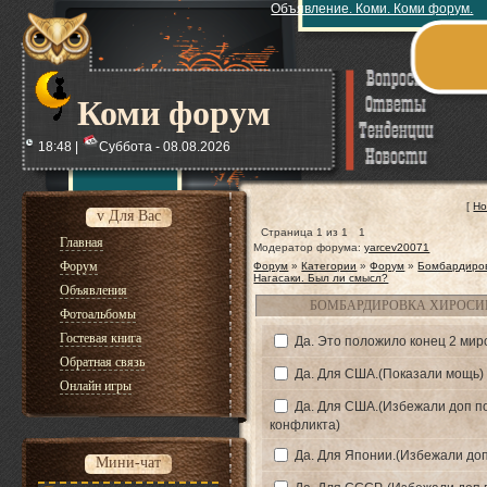
Объявление. Коми. Коми форум.
Коми форум
18:48 |
Суббота - 08.08.2026
[
Но
v Для Вас
Страница
1
из
1
1
Главная
Модератор форума:
yarcev20071
Форум
Форум
»
Категории
»
Форум
»
Бомбардиро
Нагасаки. Был ли смысл?
Объявления
БОМБАРДИРОВКА ХИРОСИМ
Фотоальбомы
Гостевая книга
Да. Это положило конец 2 мир
Обратная связь
Да. Для США.(Показали мощь)
Онлайн игры
Да. Для США.(Избежали доп п
конфликта)
Да. Для Японии.(Избежали доп
Мини-чат