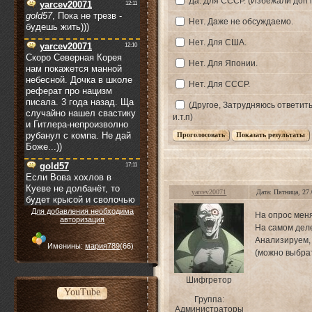
Да. Для СССР. (Избежали доп 
Нет. Даже не обсуждаемо.
Нет. Для США.
Нет. Для Японии.
Нет. Для СССР.
(Другое, Затрудняюсь ответит
и.т.п)
yarcev20071
Дата: Пятница, 27
Для добавления необходима
На опрос меня
авторизация
На самом деле
Анализируем,
Именины:
мария789
(66)
(можно выбрат
Шифгретор
YouTube
Группа:
Администраторы