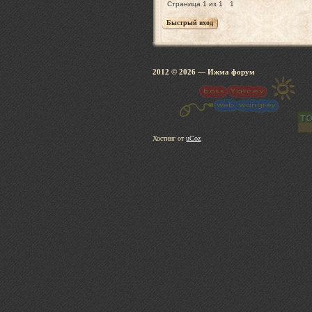
Страница
1
из
1
1
2012 © 2026
— Ижма 
Хостинг от
uCoz