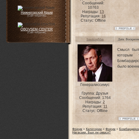
Сообщений:
10763
Награды:
13
Нижнегорский Крым
Репутация:
16
(Сайт побратим)
Статус:
Offline
OBOVSEM-CENTER
(Сайт побратим)
SmokingMan
Дата: Воскресен
Смысл был
которым 
Бомбардиров
было военн
Генералиссимус
Группа: Друзья
Сообщений:
1764
Награды:
2
Репутация:
11
Статус:
Offline
Форум
»
Категории
»
Форум
»
Бомбардиро
Нагасаки. Был ли смысл?