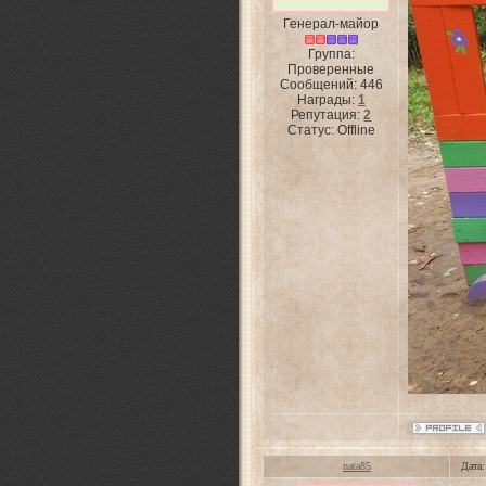
Генерал-майор
Группа:
Проверенные
Сообщений:
446
Награды:
1
Репутация:
2
Статус:
Offline
nata85
Дата