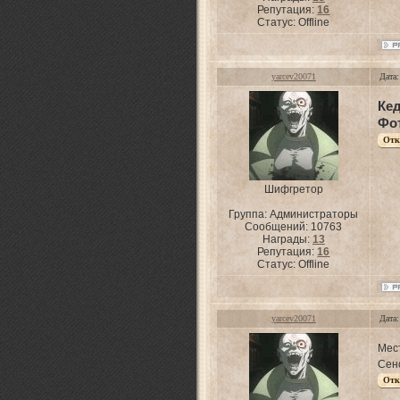
Репутация:
16
Статус:
Offline
yarcev20071
Дата:
Ке
Фо
Шифгретор
Группа: Администраторы
Сообщений:
10763
Награды:
13
Репутация:
16
Статус:
Offline
yarcev20071
Дата:
Мес
Сен