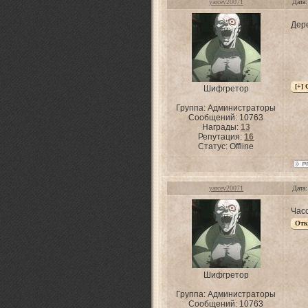
yarcev20071
Дата:
Дер
Шифгретор
Группа: Администраторы
Сообщений:
10763
Награды:
13
Репутация:
16
Статус:
Offline
yarcev20071
Дата:
Час
Шифгретор
Группа: Администраторы
Сообщений:
10763