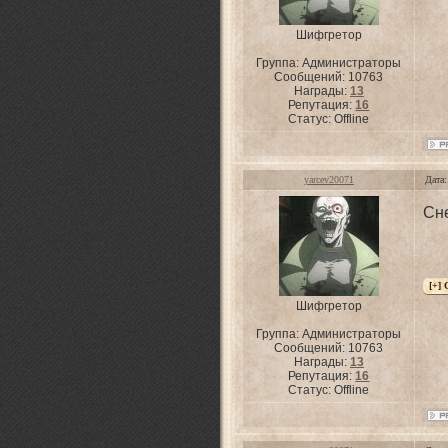
Шифгретор
Группа: Администраторы
Сообщений:
10763
Награды:
13
Репутация:
16
Статус:
Offline
yarcev20071
Дата:
Сне
Шифгретор
Группа: Администраторы
Сообщений:
10763
Награды:
13
Репутация:
16
Статус:
Offline