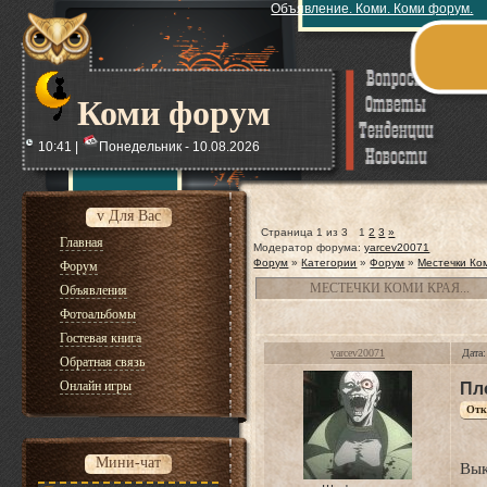
Объявление. Коми. Коми форум.
Коми форум
10:41 |
Понедельник - 10.08.2026
v Для Вас
Страница
1
из
3
1
2
3
»
Главная
Модератор форума:
yarcev20071
Форум
»
Категории
»
Форум
»
Местечки Ком
Форум
МЕСТЕЧКИ КОМИ КРАЯ...
Объявления
Фотоальбомы
Гостевая книга
yarcev20071
Дата:
Обратная связь
Онлайн игры
Пл
Мини-чат
Вык