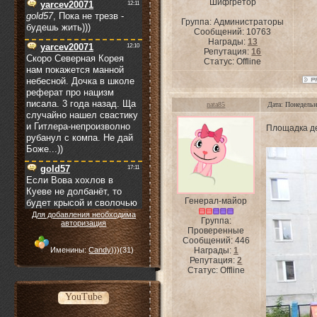
Шифгретор
Группа: Администраторы
Сообщений:
10763
Награды:
13
Репутация:
16
Статус:
Offline
nata85
Дата: Понедельн
Площадка де
Генерал-майор
Для добавления необходима
Группа:
авторизация
Проверенные
Сообщений:
446
Именины:
Candy)))
(31)
Награды:
1
Репутация:
2
Статус:
Offline
YouTube