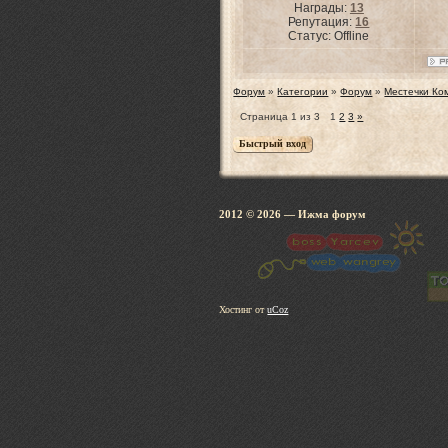
Награды:
13
Репутация:
16
Статус:
Offline
Форум
»
Категории
»
Форум
»
Местечки Ком
Страница
1
из
3
1
2
3
»
2012 © 2026
— Ижма 
Хостинг от
uCoz