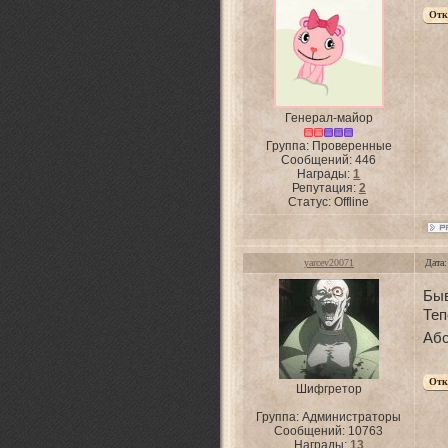
Генерал-майор
Группа: Проверенные
Сообщений:
446
Награды:
1
Репутация:
2
Статус:
Offline
yarcev20071
Дата
Бы
Теп
Абс
Шифгретор
Группа: Администраторы
Сообщений:
10763
Награды:
13