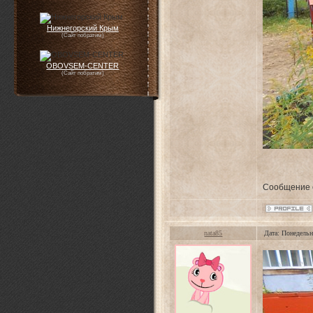
Нижнегорский Крым
(Сайт побратим)
OBOVSEM-CENTER
(Сайт побратим)
Сообщение 
nata85
Дата: Понедельн