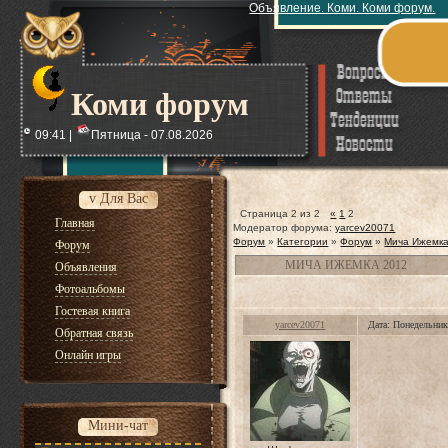
Объявление. Коми. Коми форум.
Коми форум
09:41 |
Пятница - 07.08.2026
v Для Вас
Страница
2
из
2
«
1
2
Главная
Модератор форума:
yarcev20071
Форум
»
Категории
»
Форум
»
Мича Ижемка
Форум
МИЧА ИЖЕМКА 2012
Объявления
Фотоальбомы
Гостевая книга
yarcev20071
Дата: Понедельник
Обратная связь
Онлайн игры
Мини-чат