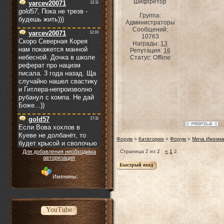
Шифгретор
Группа:
Администраторы
Сообщений:
10763
Награды:
13
Репутация:
16
Статус:
Offline
Форум
»
Категории
»
Форум
»
Мича Ижемка
Для добавления необходима
Страница
2
из
2
«
1
2
авторизация
Именины:
YouTube