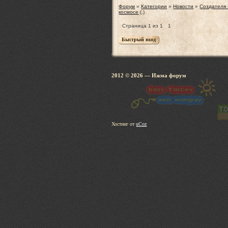
Форум
»
Категории
»
Новости
»
Создателя 
космосе
(.)
Страница
1
из
1
1
2012 © 2026
— Ижма 
Хостинг от
uCoz