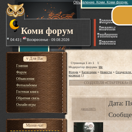
Объявление. Коми. Коми форум.
Коми форум
04:43 |
Воскресенье - 09.08.2026
v Для Вас
Страница
1
из
1
1
Главная
Модератор форума:
Mir
Форум
Форум
»
Категории
»
Новости
»
Создателя 
космосе
(.)
Объявления
СОЗДАТЕЛЯ «СТАРТРЕКА» 
Фотоальбомы
Гостевая книга
Обратная связь
Дата: Пя
Онлайн игры
yarcev20071
Сообще
Мини-чат