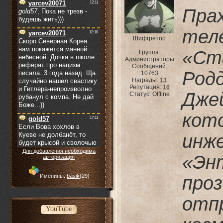
Пр
тел
Шифгретор
«Ст
Группа:
Администраторы
Сообщений:
Род
10763
Награды:
13
Репутация:
16
Дж
Статус:
Offline
ко
инж
Для добавления необходима
«Э
авторизация
Именины:
basik
(29)
про
отп
YouTube