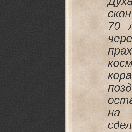
Ду
ско
70 
чер
пра
кос
кор
поз
ост
на
сдел