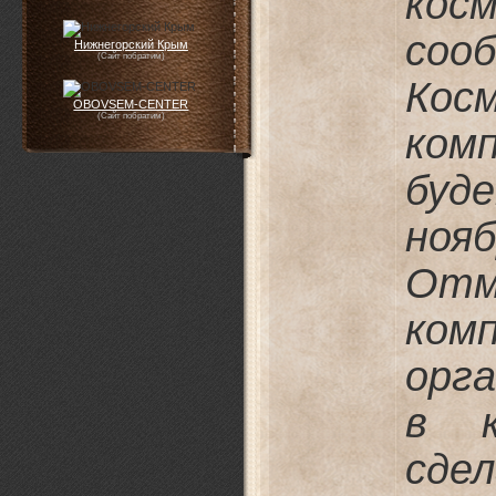
кос
соо
Нижнегорский Крым
(Сайт побратим)
Кос
OBOVSEM-CENTER
(Сайт побратим)
ком
бу
ноя
От
ком
орг
в к
с