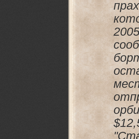
пр
кот
20
соо
бор
ост
ме
отп
орб
$1
"С