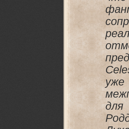
фан
со
ре
отм
пре
Cele
уж
меж
для
Род