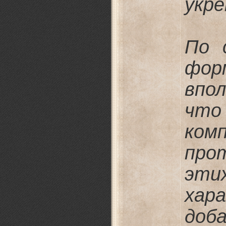
укре
По 
фор
впо
что
ком
прот
эти
хар
доб