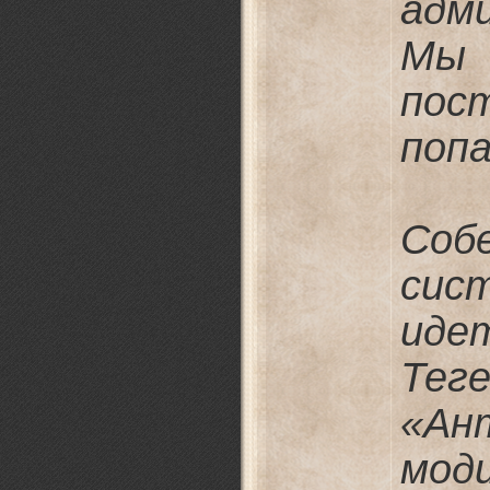
адм
Мы 
пос
попа
Соб
сис
иде
Те
«Ан
мод