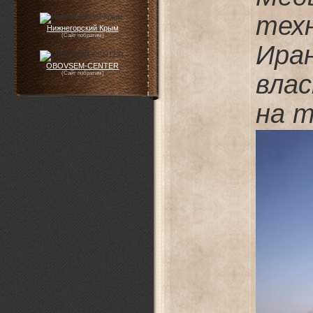
тех
Нижнегорский Крым
(Сайт побратим)
Ира
OBOVSEM-CENTER
вла
(Сайт побратим)
на 