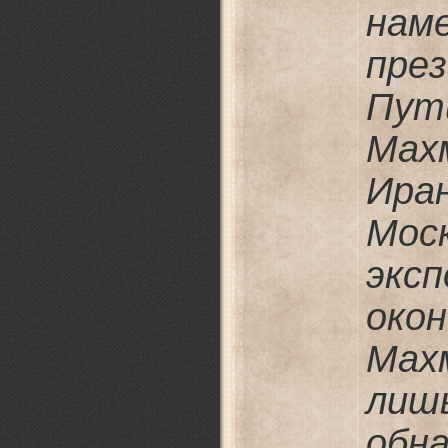
нам
пр
Пут
Мах
Ира
Мос
экс
око
Мах
лиш
об