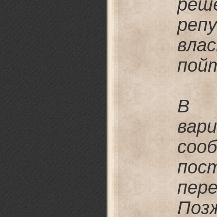
реш
реп
вла
пой
В к
вар
соо
пос
пере
Поз