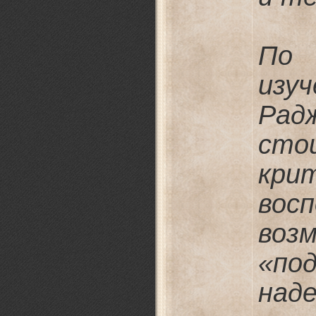
По 
изу
Рад
сто
кри
вос
во
«по
на