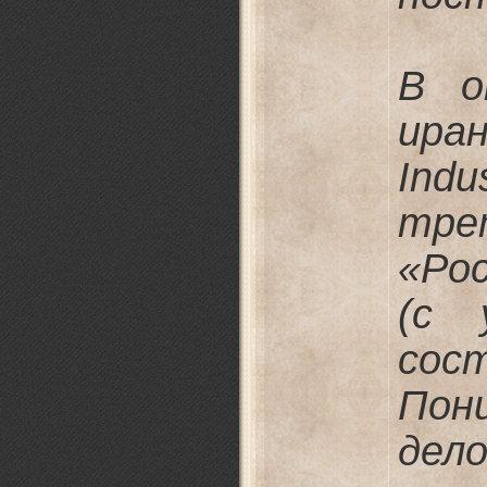
В о
ира
Indu
тре
«Ро
(с 
сос
Пон
дел