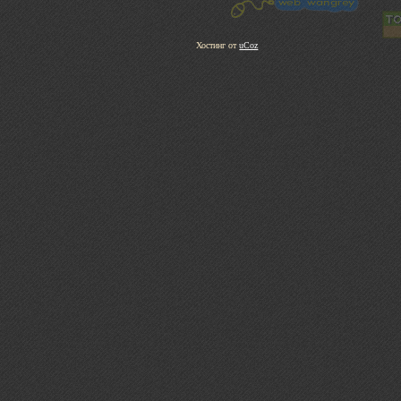
Хостинг от
uCoz