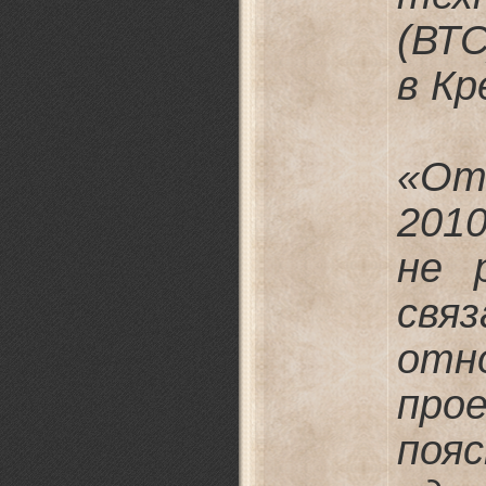
(ВТС
в Кр
«От
201
не 
св
от
про
по