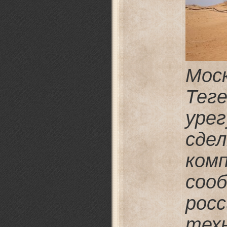
Мос
Те
уре
сд
ком
соо
рос
тех