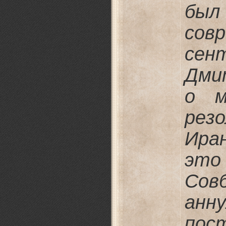
был
сов
сен
Дми
о м
рез
Иран
это
Сов
ан
пост