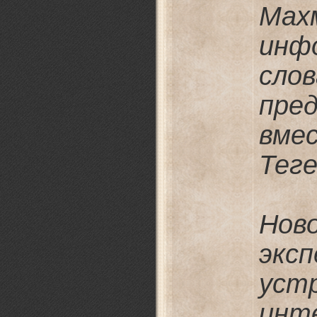
Мах
инф
сл
пре
вме
Теге
Нов
эк
ус
инте