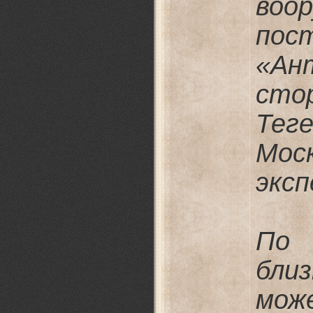
воо
по
«Ан
сто
Тег
Мос
эксп
По 
бли
мож