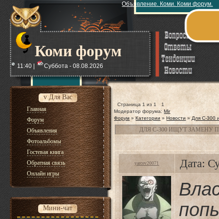
Объявление. Коми. Коми форум.
Коми форум
11:40 |
Суббота - 08.08.2026
v Для Вас
Страница
1
из
1
1
Главная
Модератор форума:
Mir
Форум
»
Категории
»
Новости
»
Для С-300 
Форум
ДЛЯ С-300 ИЩУТ ЗАМЕНУ 
Объявления
Фотоальбомы
Гостевая книга
Дата: С
Обратная связь
yarcev20071
Онлайн игры
Вл
поп
Мини-чат