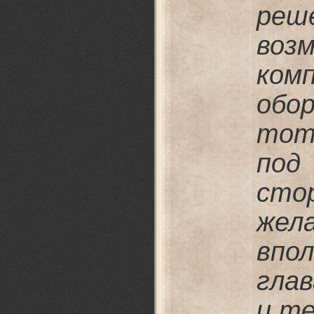
реш
воз
ко
обо
тот
под
сто
жел
впо
гла
и те