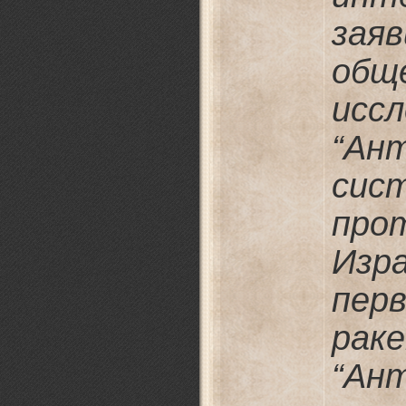
зая
общ
исс
“Ан
сис
про
Изр
пе
рак
“Ан