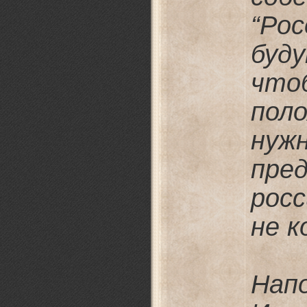
“Рос
буд
что
пол
нуж
пре
рос
не 
Нап