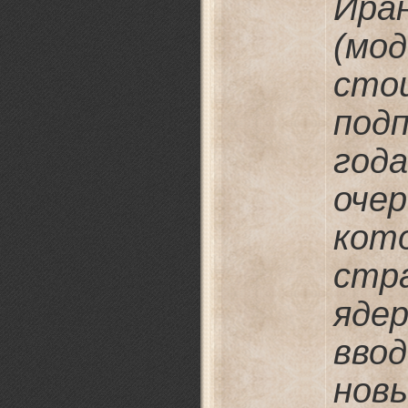
Ира
(м
сто
подп
го
оче
кот
стр
яде
вво
нов