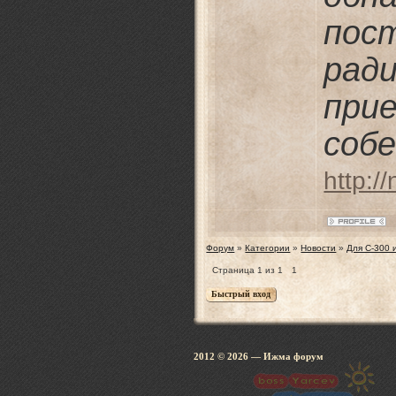
пос
рад
пр
собе
http:/
Форум
»
Категории
»
Новости
»
Для С-300 
Страница
1
из
1
1
2012 © 2026
— Ижма 