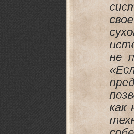
сис
сво
сух
ист
не 
«Ес
пр
поз
как 
тех
соб