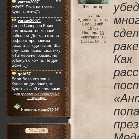
уб
Шифгретор
Группа:
мно
Администраторы
Сообщений:
10763
сде
Награды:
13
Репутация:
16
Статус:
Offline
раке
Как
рас
пос
«Ан
Для добавления необходима
авторизация
поп
Именины:
мария789
(66)
пр
YouTube
Медв