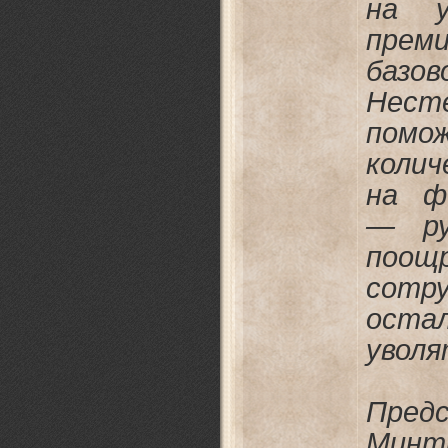
на у
преми
базов
Нес
пом
коли
на ф
— ру
поощ
сот
ост
уволя
Пред
Минт