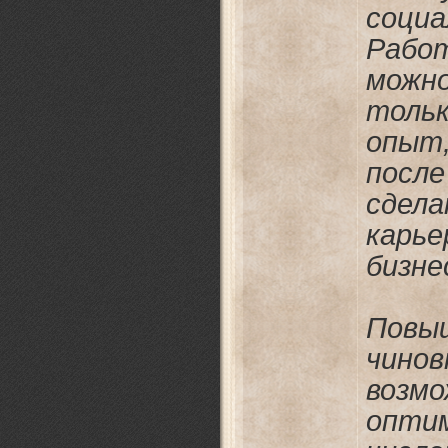
соци
Рабо
можн
тольк
опыт
после
сде
кар
бизне
Пов
чинов
возмо
опт