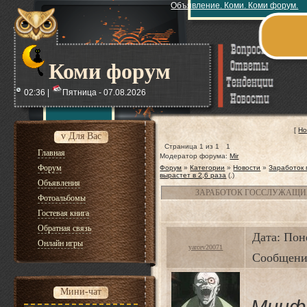
Объявление. Коми. Коми форум.
Коми форум
02:36 |
Пятница - 07.08.2026
[
Но
v Для Вас
Страница
1
из
1
1
Главная
Модератор форума:
Mir
Форум
Форум
»
Категории
»
Новости
»
Заработок
вырастет в 2,6 раза
(.)
Объявления
ЗАРАБОТОК ГОССЛУЖАЩИХ 
Фотоальбомы
Гостевая книга
Обратная связь
Дата: Поне
Онлайн игры
yarcev20071
Сообщени
Мини-чат