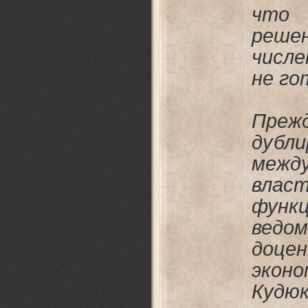
что
реше
числ
не го
Преж
дубли
межд
вла
функ
ведо
доце
эко
Кудю