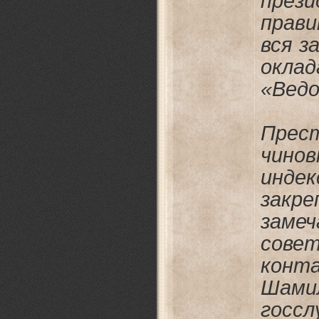
през
прав
вся з
оклад
«Вед
Пре
чин
инде
закр
заме
совет
кон
Шам
госс