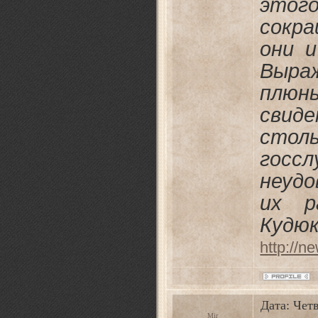
этог
сокр
они 
Выра
плюнь
сви
стол
госс
неуд
их р
Кудюк
http://n
Дата: Четв
Mir