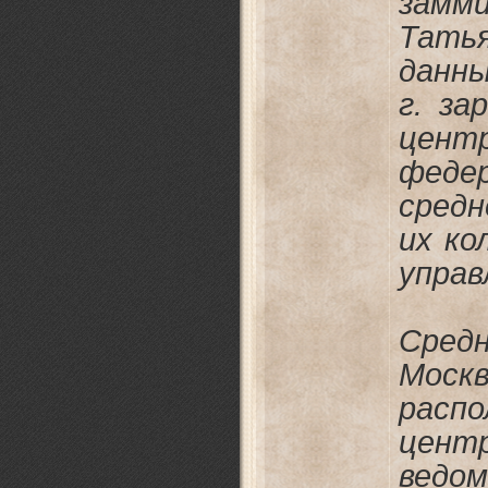
замм
Тать
данны
г. за
цент
феде
средн
их ко
управ
Сред
Мо
расп
цент
ведо