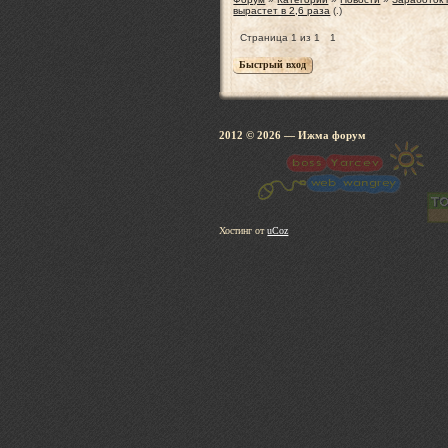
вырастет в 2,6 раза
(.)
Страница
1
из
1
1
2012 © 2026
— Ижма 
Хостинг от
uCoz