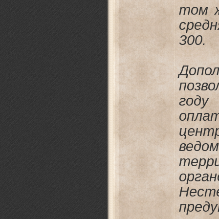
том ж
сред
300.
Допо
позв
году
оп
цент
ведо
терр
орг
Нест
пред