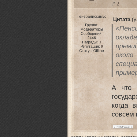
#
2
Генералиссимус
Цитата
(
y
Группа:
«Пен
Модераторы
Сообщений:
оклад
2446
Награды:
3
преми
Репутация:
9
Статус:
Offline
окол
спец
пример
А что 
госуда
когда 
совсем 
Форум
»
Категории
»
Новости
»
Заработок