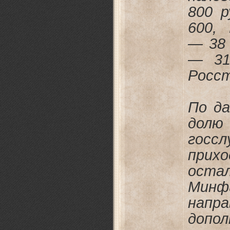
800 
600,
— 38
— 31
Росст
По д
долю
госс
при
оста
Мин
напр
допо