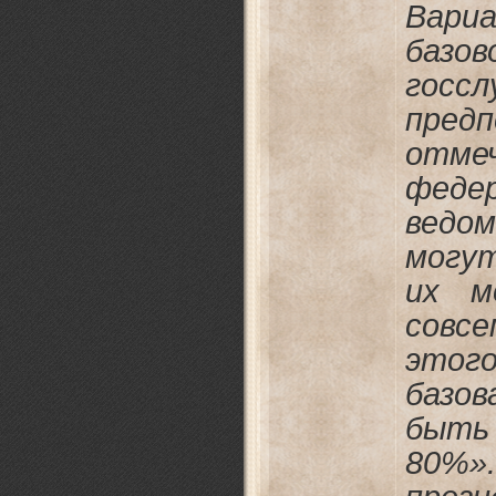
Вари
баз
госс
предп
отм
феде
ведо
могут
их м
совсе
этог
базо
быть 
80%»