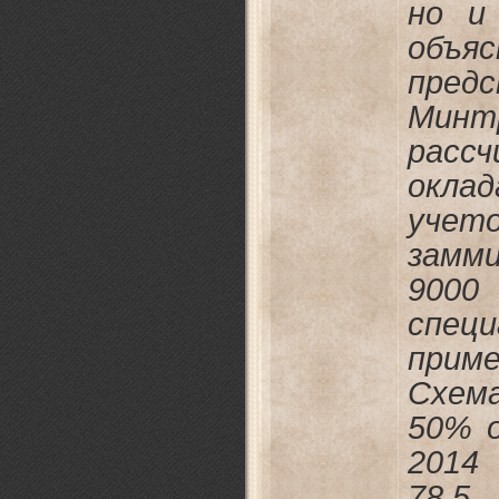
но и
объя
пред
Мин
рас
окла
учет
замм
9000
спец
прим
Схем
50% 
2014
78,5