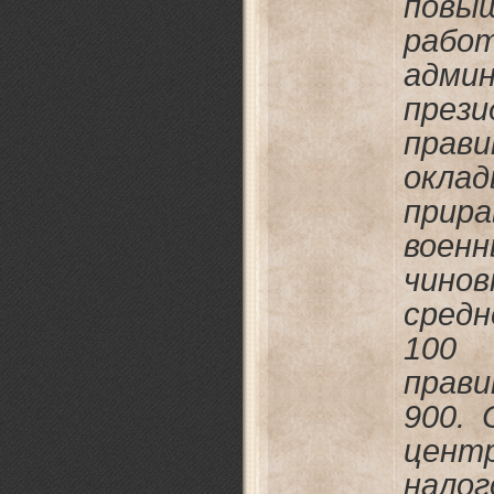
повы
рабо
адми
през
пра
окла
прир
вое
чин
сред
10
прав
900. 
цент
нало