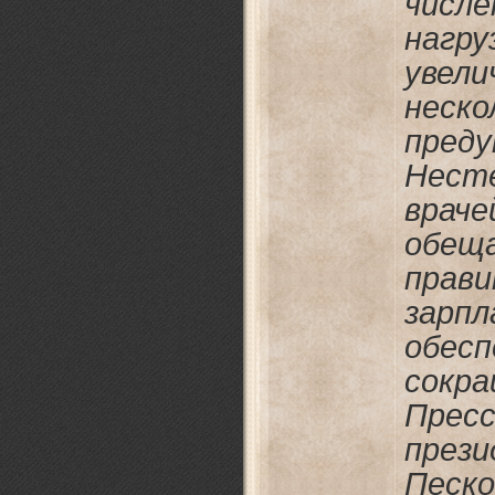
числ
нагр
уве
нес
пред
Нест
врач
обещ
прав
зарп
обе
сокр
Пресс
през
Песк