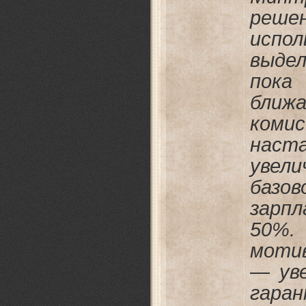
ре
испол
выде
пока
ближ
коми
на
уве
базов
зарп
50%
моти
— ув
гара