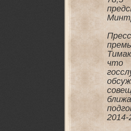
пред
Минт
Пресс
пре
Тима
что
гос
обс
совещ
бли
подг
2014-