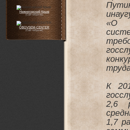
П
инау
Нижнегорский Крым
(Сайт побратим)
«О с
OBOVSEM-CENTER
сист
(Сайт побратим)
треб
гос
конк
труда
К 20
госс
2,6 
сред
1,7 р