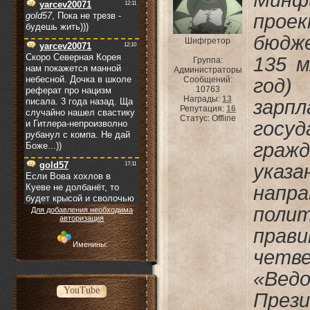
Мин
прое
бюдже
Шифгретор
135 м
Группа:
Администраторы
Сообщений:
год
10763
Награды:
13
зарп
Репутация:
16
Статус:
Offline
госу
граж
указ
напр
поли
Для добавления необходима
авторизация
пра
Именины:
чет
«Ведо
YouTube
През