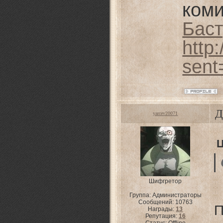
ко
Бас
http
sent
Д
yarcev20071
Шифгретор
Группа: Администраторы
Сообщений:
10763
П
Награды:
13
Репутация:
16