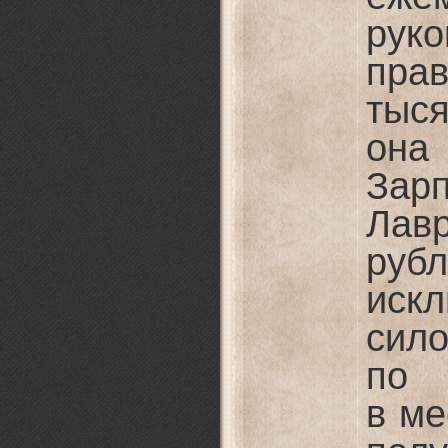
ру
пра
тыс
она 
Зар
Лавр
руб
иск
сил
по
в ме