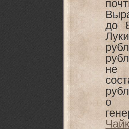
поч
Выр
до 
Луки
руб
руб
не 
со
рубл
о 
ген
Чай