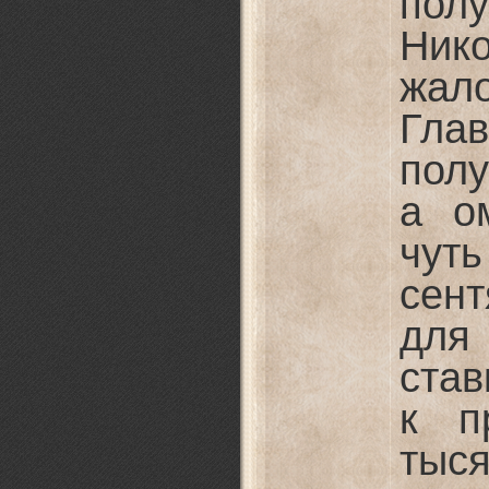
пол
Ник
жало
Гла
полу
а о
чут
сен
для
ста
к п
тыс