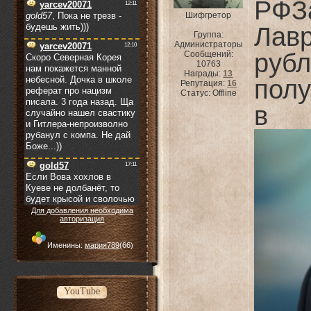
РФЗ
Шифгретор
Лавр
Группа:
Администраторы
рубл
Сообщений:
10763
Награды:
13
пол
Репутация:
16
Статус:
Offline
в
Для добавления необходима
авторизация
Именины:
мария789
(66)
YouTube