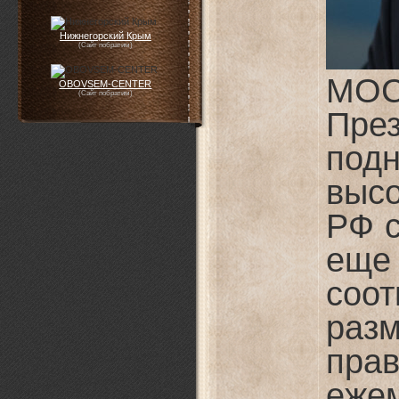
Нижнегорский Крым
(Сайт побратим)
МОС
OBOVSEM-CENTER
(Сайт побратим)
Пре
под
выс
РФ с
ещ
соо
раз
прав
еже