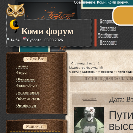
Объявление. Коми. Коми форум.
Коми форум
14:54 |
Суббота - 08.08.2026
v Для Вас
Страница
1
из
1
1
Главная
Модератор форума:
Mir
Форум
»
Категории
»
Новости
»
Путин подн
Форум
ПУТИН ПОДНЯЛ ЗАРПЛАТ
Объявления
Фотоальбомы
Гостевая книга
Дата: В
Обратная связь
yarcev20071
Онлайн игры
Пути
выс
Мини-чат