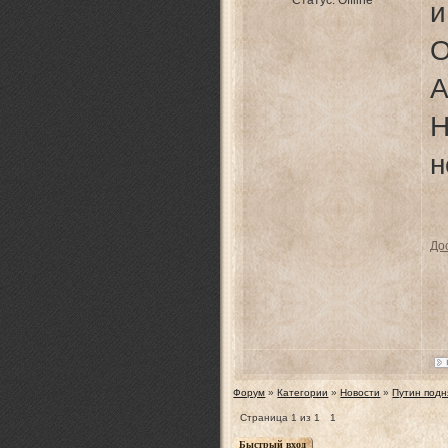
Статус:
Offline
О
А
Н
н
До
Форум
»
Категории
»
Новости
»
Путин подн
Страница
1
из
1
1