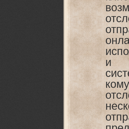
воз
от
от
онл
исп
и 
сис
ком
отсл
неск
отпр
пре