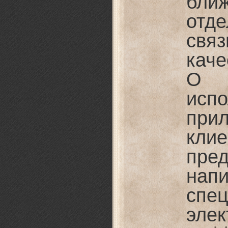
бли
отд
свя
каче
О 
испо
при
кли
пред
на
спе
эле