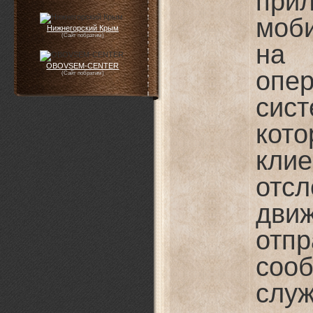
пр
моб
Нижнегорский Крым
(Сайт побратим)
н
OBOVSEM-CENTER
опе
(Сайт побратим)
сист
кот
кли
отсл
дв
отп
соо
слу