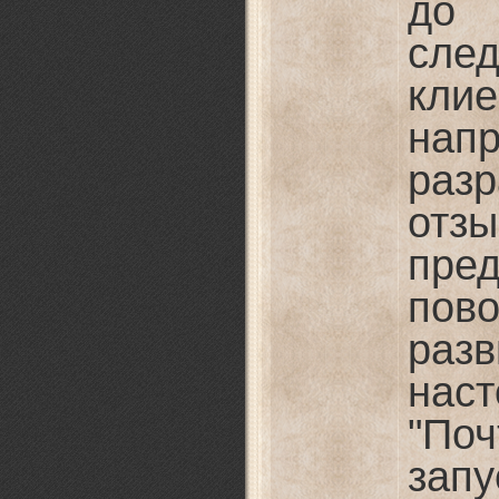
до
сле
кл
напр
раз
о
пр
пов
раз
нас
"П
зап