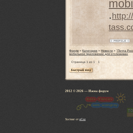
mobi
.
http:/
tass.
Форум
»
Категории
»
Новости
»
"Почта Рос
мобильное приложение для отслеживан
Страница
1
из
1
1
2012 © 2026
— Ижма 
Хостинг от
uCoz