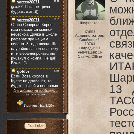
мож
бли
Шифгретор
отд
Группа:
Администраторы
свя
Сообщений:
10763
Награды:
13
кач
Репутация:
16
Статус:
Offline
ИТА
Шар
13 
Для добавления необходима
авторизация
ТА
Именины:
basik
(29)
Рос
тес
YouTube