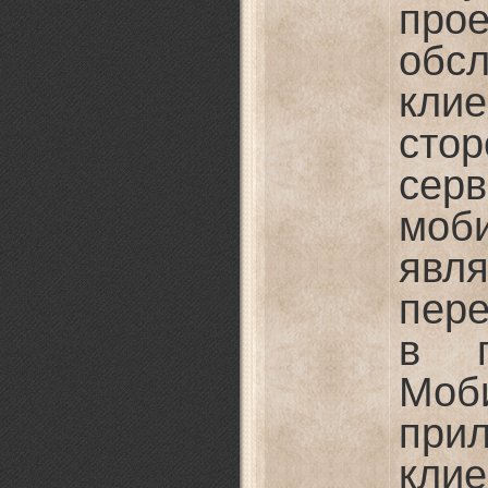
про
обс
кли
сто
се
моб
явля
пер
в п
Моб
при
кли