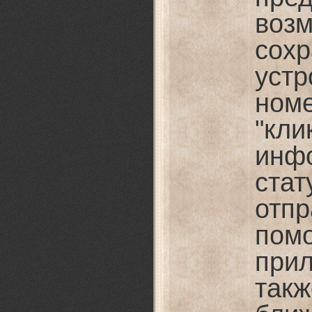
воз
сох
ус
ном
"кл
ин
ста
отпр
пом
при
та