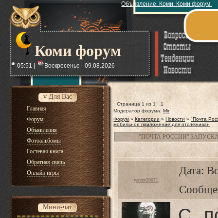
Объявление. Коми. Коми форум.
Коми форум
05:51 |
Воскресенье - 09.08.2026
v Для Вас
Страница
1
из
1
1
Главная
Модератор форума:
Mir
Форум
Форум
»
Категории
»
Новости
»
"Почта Рос
мобильное приложение для отслеживан
Объявления
"ПОЧТА РОССИИ" ЗАПУСК
Фотоальбомы
Гостевая книга
Обратная связь
Дата: Во
Онлайн игры
yarcev20071
Сообще
Мини-чат
С п