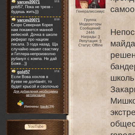
самоо
Генералиссимус
Группа:
Модераторы
Сообщений:
Непо
2446
Награды:
3
Репутация:
9
майда
Статус:
Offline
решен
банд
школь
Зака
Для добавления необходима
авторизация
Миш
Именины:
basik
(29)
экст
общес
YouTube