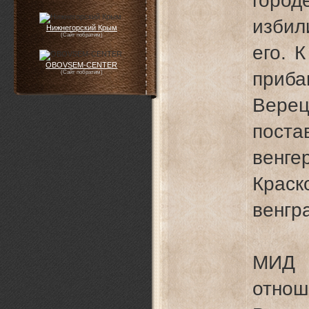
город
избил
Нижнегорский Крым
(Сайт побратим)
его. 
OBOVSEM-CENTER
приба
(Сайт побратим)
Вере
поста
венг
Крас
венгр
МИД 
отно