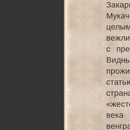
Зака
Мукач
целы
вежли
с пре
Видны
прож
стат
cтpан
«жест
века
венг