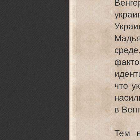
Венг
украи
Укра
Мадь
среде
фак
идент
что у
насил
в Вен
Тем в