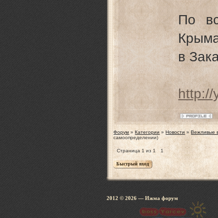
По вс
Крыма
в Зак
http:/
Форум
»
Категории
»
Новости
»
Вежливые в
самоопределении)
Страница
1
из
1
1
2012 © 2026
— Ижма 