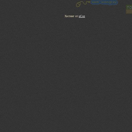
Хостинг от
uCoz