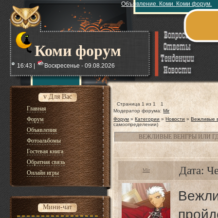
Объявление. Коми. Коми форум.
Коми форум
16:43 |
Воскресенье - 09.08.2026
v Для Вас
Страница
1
из
1
1
Главная
Модератор форума:
Mir
Форум
Форум
»
Категории
»
Новости
»
Вежливые в
самоопределении)
Объявления
ВЕЖЛИВЫЕ ВЕНГРЫ ИЛИ Г
Фотоальбомы
Гостевая книга
Обратная связь
Дата: Ч
Mir
Онлайн игры
Вежли
Мини-чат
прой