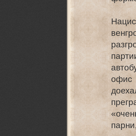
Наци
венг
разг
парт
автоб
офис 
доеха
прегр
«оче
парни