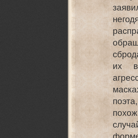
заяви
него
распр
обра
сброд
их в
агрес
маск
поэт
похо
случа
форме