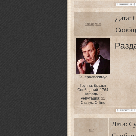
Дата: 
SmokingMan
Сообщ
Разд
Генералиссимус
Группа: Друзья
Сообщений:
1764
Награды:
2
Репутация:
11
Статус:
Offline
Дата: Су
Mir
Сообще