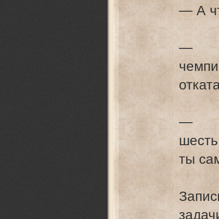
— А ч
— Т
чемп
откат
— Мо
шесть
ты са
Запи
зада