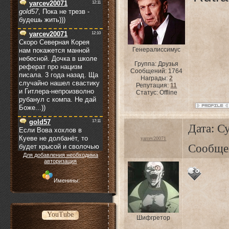
Генералиссимус
Группа: Друзья
Сообщений:
1764
Награды:
2
Репутация:
11
Статус:
Offline
Дата: Су
yarcev20071
Сообще
Для добавления необходима
авторизация
Именины:
YouTube
Шифгретор