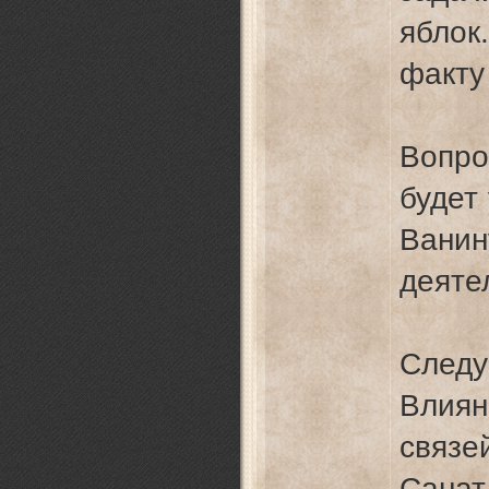
яблок
факту 
Вопр
будет 
Вани
деяте
Сле
Влия
связ
Санат