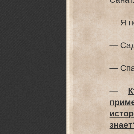
— Я н
— Сад
— Спа
—
К
прим
ист
знае