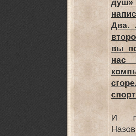
душ»
напи
Два.
втор
вы п
на
комп
сго
спорт
И по
Назо