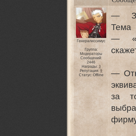
— Зд
Тема 
— «О
Генералиссимус
скажет
Группа:
Модераторы
Сообщений:
2446
Награды:
3
Репутация:
9
— От
Статус:
Offline
эквив
за т
выбр
фирму