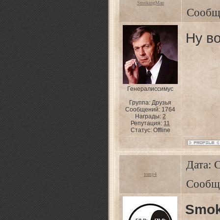
SmokingMan
Сообщ
Ну в
Генералиссимус
Группа: Друзья
Сообщений:
1764
Награды:
2
Репутация:
11
Статус:
Offline
Дата: 
romy4
Сообщ
Smok