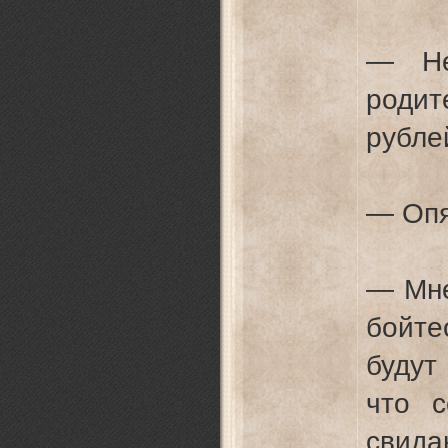
— Не
роди
рубле
— Опя
— Мне
бойт
будут
что 
свида