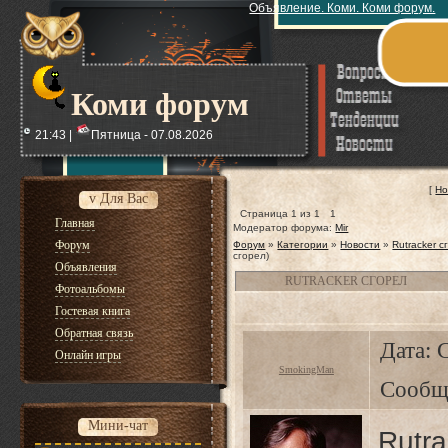
Объявление. Коми. Коми форум.
Коми форум
21:43 |
Пятница - 07.08.2026
[
Но
v Для Вас
Страница
1
из
1
1
Главная
Модератор форума:
Mir
Форум
Форум
»
Категории
»
Новости
»
Rutracker с
сгорел)
Объявления
RUTRACKER СГОРЕЛ
Фотоальбомы
Гостевая книга
Обратная связь
Дата: 
Онлайн игры
SmokingMan
Сообщ
Мини-чат
Rutr