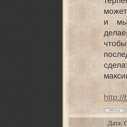
терпе
может
и мы
дела
чтоб
посл
сд
макси
http://
Дата: 