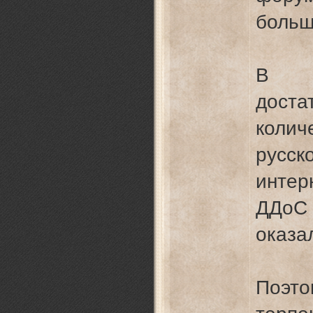
больш
В п
дост
коли
русс
интер
ДДоС
оказа
Поэт