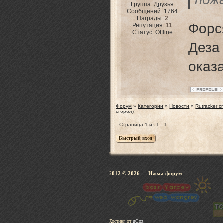
Группа: Друзья
Сообщений:
1764
Награды:
2
Форс
Репутация:
11
Статус:
Offline
Де
оказ
Форум
»
Категории
»
Новости
»
Rutracker с
сгорел)
Страница
1
из
1
1
2012 © 2026
— Ижма 
Хостинг от
uCoz