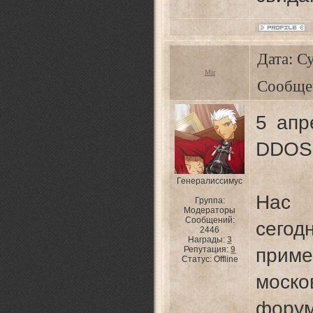
Дата: Су
Mir
Сообще
5 апр
DDOS 
Генералиссимус
Нас 
Группа:
Модераторы
Сообщений:
сего
2446
Награды:
3
Репутация:
9
прим
Статус:
Offline
моск
фору