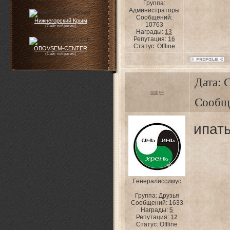
Группа:
Администраторы
Сообщений:
Нижнегорский Крым
10763
(Сайт побратим)
Награды:
13
Репутация:
16
Статус:
Offline
OBOVSEM-CENTER
(Сайт побратим)
Дата: 
romy4
Сообщ
ипать
Генералиссимус
Группа: Друзья
Сообщений:
1633
Награды:
5
Репутация:
12
Статус:
Offline