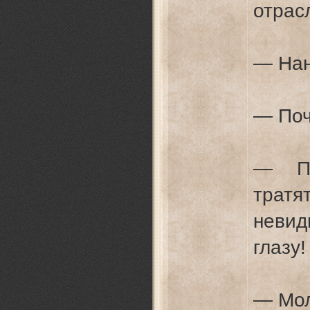
отрас
— Нан
— По
— По
трат
невид
глазу!
— Мол