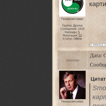
карт
Генералиссимус
Группа: Друзья
Сообщений:
1633
Награды:
5
Репутация:
12
Статус:
Offline
Дата: 
SmokingMan
Сообщ
Цитат
Smo
ка
Генералиссимус
пож