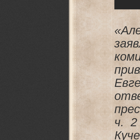
«Ал
зая
ком
при
Евг
отв
пре
ч. 
Куч