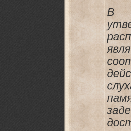
В з
утв
рас
явл
соо
дей
слу
пам
за
до