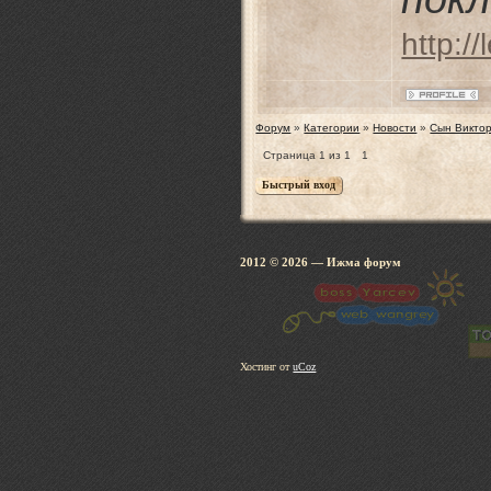
http:/
Форум
»
Категории
»
Новости
»
Сын Виктор
Страница
1
из
1
1
2012 © 2026
— Ижма 
Хостинг от
uCoz