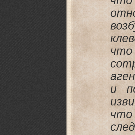
что
отн
воз
клев
что
сот
аге
и п
изв
чт
сле