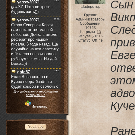
Сын
Шифгретор
Вик
Группа:
Администраторы
Сообщений:
Сле
10763
Награды:
13
Репутация:
16
при
Статус:
Offline
Евг
отв
это
адв
Для добавления необходима
авторизация
Куче
Именины:
YouTube
Ран