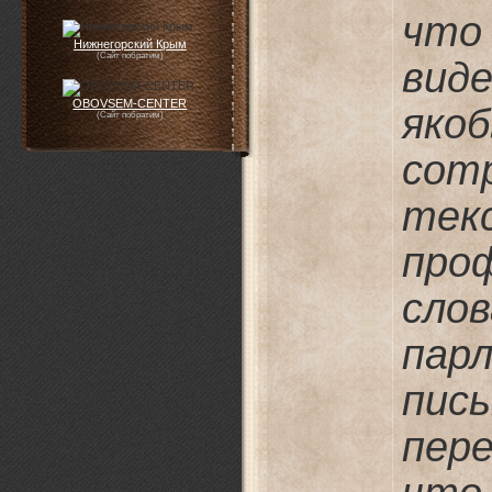
что
Нижнегорский Крым
(Сайт побратим)
вид
OBOVSEM-CENTER
як
(Сайт побратим)
сот
те
про
сло
пар
пис
пере