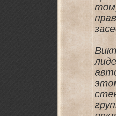
том
пра
засе
Вик
лид
авт
это
сте
гру
покл