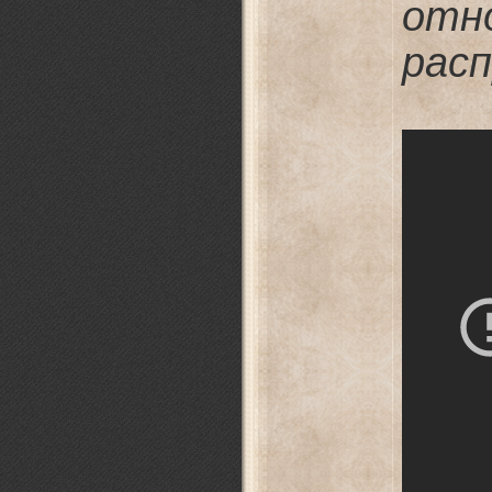
о
рас