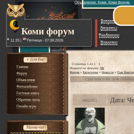
Объявление. Коми. Коми форум.
Коми форум
11:35 |
Пятница - 07.08.2026
v Для Вас
Страница
1
из
1
1
Главная
Модератор форума:
Mir
Форум
»
Категории
»
Новости
»
Сын Виктор
Форум
СЫН ВИКТОРА ЦОЯ ОБВИНИ
Объявления
Фотоальбомы
Гостевая книга
Дата: Ч
Обратная связь
yarcev20071
Онлайн игры
Мини-чат