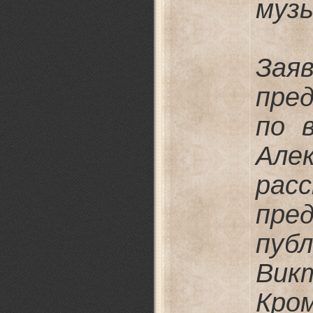
муз
Зая
пре
по 
Але
рас
пре
пуб
Вик
Кро