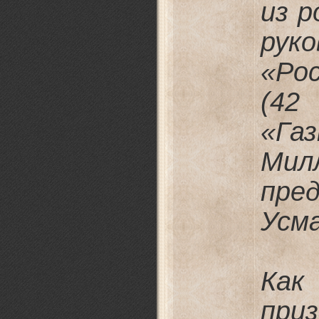
из р
рук
«Ро
(4
«Га
Ми
пре
Усма
Как
пр