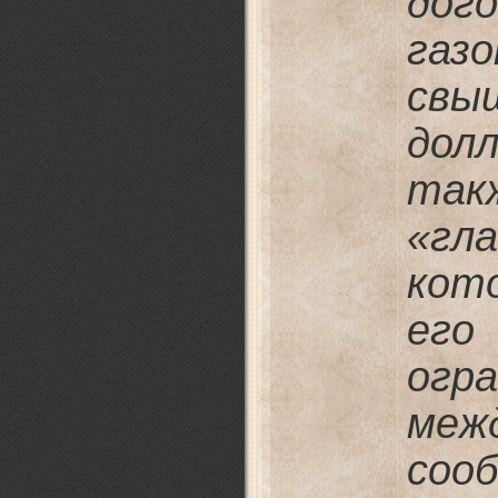
дог
газ
свы
дол
так
«гл
кото
ег
огр
меж
соо