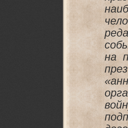
наи
че
ре
соб
на 
пре
«ан
орг
войн
по