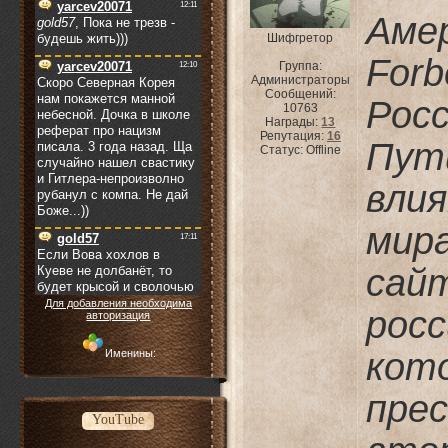
Аме
Шифгретор
Forb
Группа:
Администраторы
Сообщений:
Ро
10763
Награды:
13
Репутация:
16
Пу
Статус:
Offline
вли
мира
са
Для добавления необходима
рос
авторизация
ко
Именины:
пре
YouTube