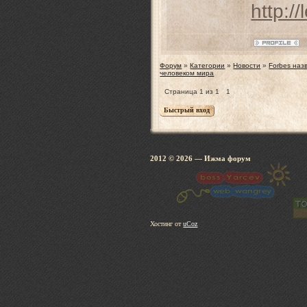
http:/
Форум
»
Категории
»
Новости
»
Forbes наз
человеком мира
Страница
1
из
1
1
2012 © 2026
— Ижма 
Хостинг от
uCoz