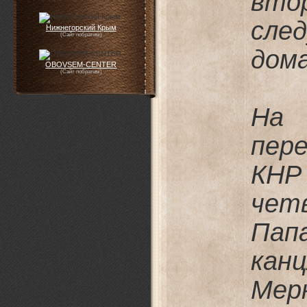
вто
сле
Нижнегорский Крым
(Сайт побратим)
дом
OBOVSEM-CENTER
(Сайт побратим)
На
пер
КНР
чет
Пап
кан
Мер