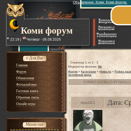
Объявление. Коми. Коми форум.
Коми форум
22:19 |
Четверг - 06.08.2026
v Для Вас
Страница
1
из
1
1
Главная
Модератор форума:
Mir
Форум
Форум
»
Категории
»
Новости
»
Forbes наз
человеком мира
Объявления
FORBES НАЗВАЛ ПУТИНА
Фотоальбомы
Гостевая книга
Обратная связь
Дата: С
yarcev20071
Онлайн игры
Мини-чат