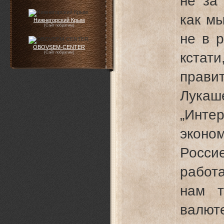
не за
как м
Нижнегорский Крым
(Сайт побратим)
не в р
OBOVSEM-CENTER
кстат
(Сайт побратим)
прав
Лукаш
„Инте
эконо
Росс
работа
нам т
валют