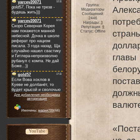
Группа:
Але
Модераторы
Сообщений:
2446
потре
Награды:
3
Репутация:
9
стран
Статус:
Offline
долла
главы
бело
пост
должн
Для добавления необходима
авторизация
валют
Именины:
мария789
(66)
«Пост
YouTube