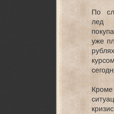
По сл
лед 
покуп
уже пл
рубля
курсо
сегодн
Кром
ситу
кризи