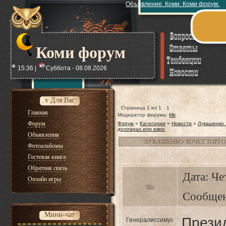
Объявление. Коми. Коми форум.
Коми форум
15:36 |
Суббота - 08.08.2026
v Для Вас
Страница
1
из
1
1
Главная
Модератор форума:
Mir
Форум
Форум
»
Категории
»
Новости
»
Лукашенко 
долларах или евро
Объявления
ЛУКАШЕНКО ХОЧЕТ ТОРГОВ
Фотоальбомы
Гостевая книга
Обратная связь
Дата: Че
Онлайн игры
Mir
Сообще
Мини-чат
Пре
Генералиссимус