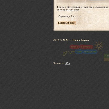
Форум
»
Категории
»
Новости
»
Лукашенко 
долларах или евро
Страница
1
из
1
1
2012 © 2026
— Ижма 
Хостинг от
uCoz