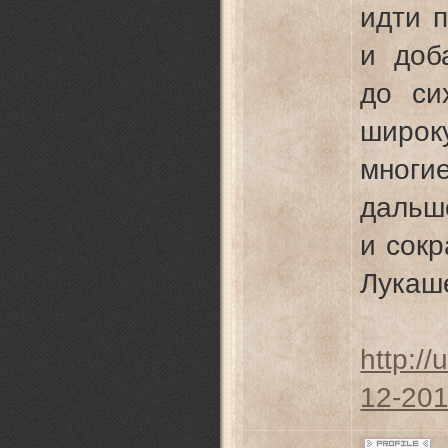
идти 
и доб
до си
широк
многие
дальш
и сок
Лукаш
http:/
12-201