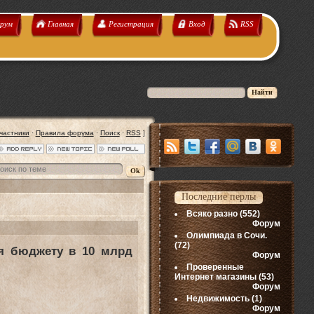
рум
Главная
Регистрация
Вход
RSS
частники
·
Правила форума
·
Поиск
·
RSS
]
Последние перлы
Всяко разно
(552)
Форум
Олимпиада в Сочи.
(72)
ся бюджету в 10 млрд
Форум
Проверенные
Интернет магазины
(53)
Форум
Недвижимость
(1)
Форум