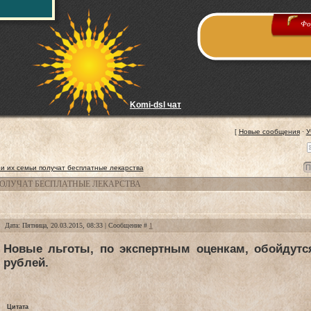
Фо
Komi-dsl чат
[
Новые сообщения
·
У
и их семьи получат бесплатные лекарства
ПОЛУЧАТ БЕСПЛАТНЫЕ ЛЕКАРСТВА
Дата: Пятница, 20.03.2015, 08:33 | Сообщение #
1
Новые льготы, по экспертным оценкам, обойдут
рублей.
Цитата