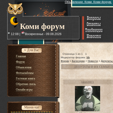
Объявление. Коми. Коми форум.
Коми форум
12:08 |
Воскресенье - 09.08.2026
v Для Вас
Страница
1
из
1
1
Главная
Модератор форума:
Mir
Форум
»
Категории
»
Новости
»
Депутаты 
Форум
ДЕПУТАТЫ И ИХ СЕМЬИ 
Объявления
Фотоальбомы
Гостевая книга
yarcev20071
Обратная связь
Онлайн игры
Мини-чат