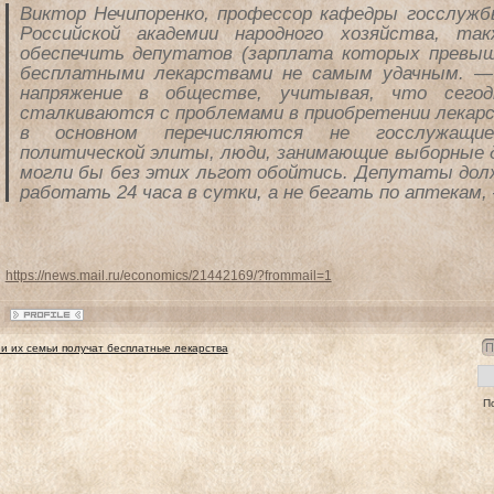
Виктор Нечипоренко, профессор кафедры госслужб
Российской академии народного хозяйства, та
обеспечить депутатов (зарплата которых превыш
бесплатными лекарствами не самым удачным. —
напряжение в обществе, учитывая, что сегод
сталкиваются с проблемами в приобретении лекарс
в основном перечисляются не госслужащи
политической элиты, люди, занимающие выборные 
могли бы без этих льгот обойтись. Депутаты до
работать 24 часа в сутки, а не бегать по аптекам
https://news.mail.ru/economics/21442169/?frommail=1
и их семьи получат бесплатные лекарства
П