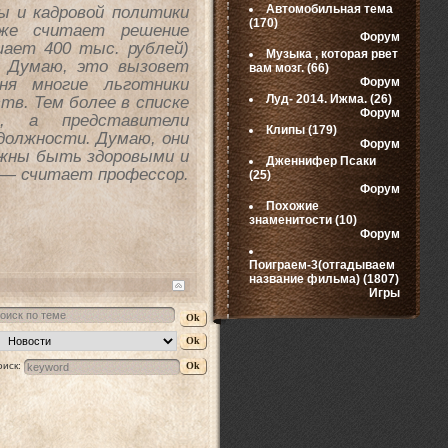
ы и кадровой политики
Автомобильная тема
(170)
кже считает решение
Форум
ает 400 тыс. рублей)
Музыка , которая рвет
 Думаю, это вызовет
вам мозг.
(66)
ня многие льготники
Форум
тв. Тем более в списке
Луд- 2014. Ижма.
(26)
Форум
е, а представители
Клипы
(179)
должности. Думаю, они
Форум
лжны быть здоровыми и
Дженнифер Псаки
, — считает профессор.
(25)
Форум
Похожие
знаменитости
(10)
Форум
Поиграем-3(отгадываем
название фильма)
(1807)
Игры
оиск: