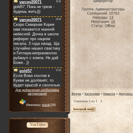
Шифгретор
Группа: Администраторы
Сообщений:
10763
Награды:
13
Репутация:
16
Статус:
Offline
Для добавления необходима
авторизация
Форум
»
Категории
»
Новости
»
Депутаты 
Страница
1
из
1
1
Именины:
basik
(29)
YouTube