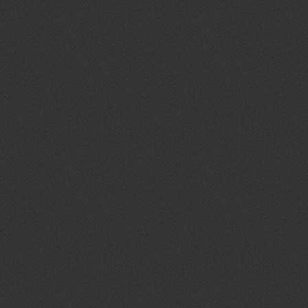
про
карь
Гор
стол
Спор
ба
запл
март
Рез
элек