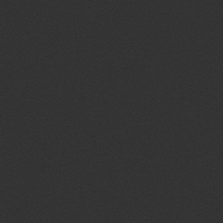
зан
при
рабо
обл
мас
разр
при
мето
В р
нали
(-ов
зван