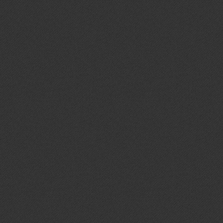
Треб
о в
обра
или 
оп
спе
спо
мене
лет
ана
биом
мет