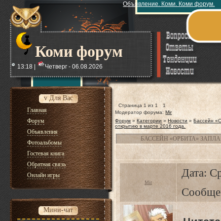
Объявление. Коми. Коми форум.
Коми форум
13:18 |
Четверг - 06.08.2026
v Для Вас
Страница
1
из
1
1
Главная
Модератор форума:
Mir
Форум
Форум
»
Категории
»
Новости
»
Бассейн «О
открытию в марте 2016 года.
Объявления
БАССЕЙН «ОРБИТА» ЗАПЛА
Фотоальбомы
Гостевая книга
Обратная связь
Дата: Ср
Онлайн игры
Mir
Сообще
Мини-чат