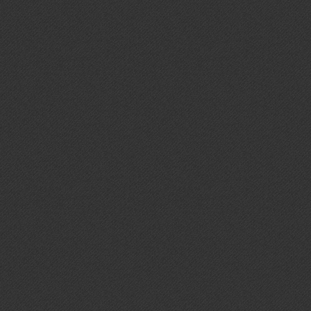
мест
Усло
▪ По
раб
рабо
▪ О
боль
▪ 