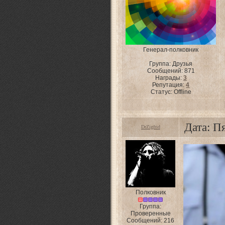
Генерал-полковник
Группа: Друзья
Сообщений:
871
Награды:
3
Репутация:
4
Статус:
Offline
Дата: П
DrZigfrid
Полковник
Группа:
Проверенные
Сообщений:
216