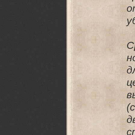
о
у
С
н
д
ц
в
(
д
с