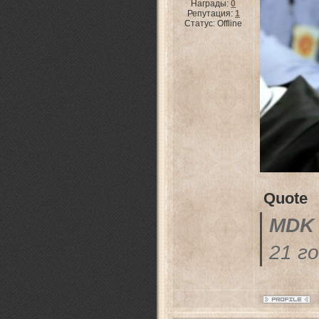
Награды:
0
Репутация:
1
Статус:
Offline
Quote
MDK
21 г