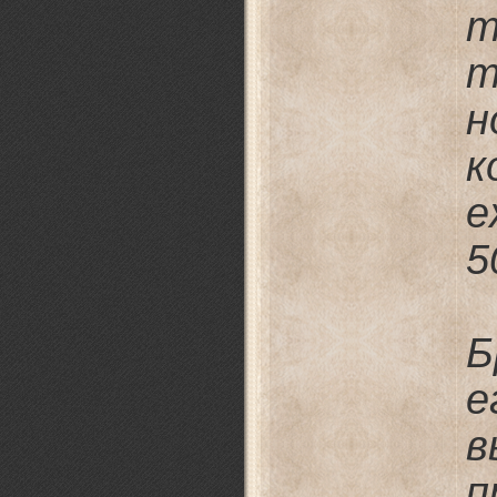
т
т
к
е
5
Б
е
в
п