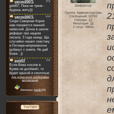
п
Шифгретор
Группа: Администраторы
2
Сообщений:
10763
Награды:
13
п
Репутация:
16
Статус:
Offline
з
и
о
с
д
Для добавления необходима
авторизация
п
Именины:
basik
(29)
н
YouTube
е