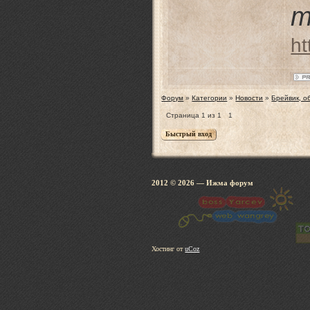
т
ht
Форум
»
Категории
»
Новости
»
Брейвик, о
Страница
1
из
1
1
2012 © 2026
— Ижма 
Хостинг от
uCoz