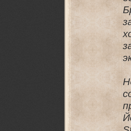
Б
з
х
з
э
Н
с
п
Й
S