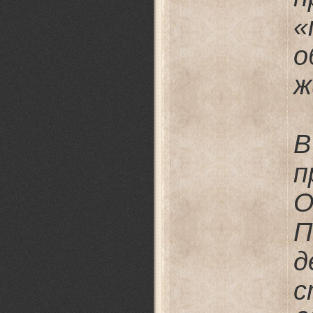
«
ж
В
п
О
П
д
с