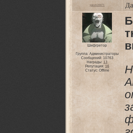
Да
yarcev20071
Б
в
Шифгретор
Группа: Администраторы
Сообщений:
10763
Награды:
13
Н
Репутация:
16
Статус:
Offline
о
з
ф
г