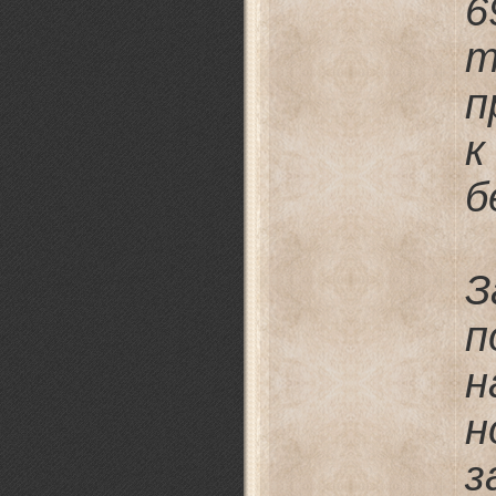
6
т
п
к
б
З
п
н
н
з