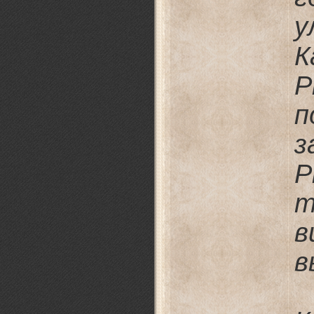
у
К
P
п
з
P
т
в
в