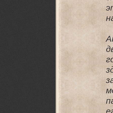
н
А
д
г
з
з
м
п
е