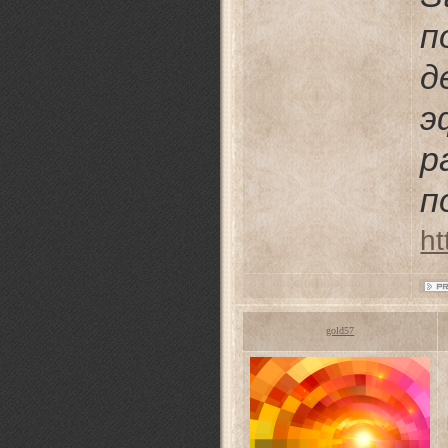
п
д
э
р
п
ht
gold57