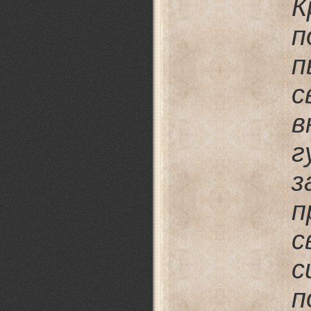
п
с
в
з
п
с
с