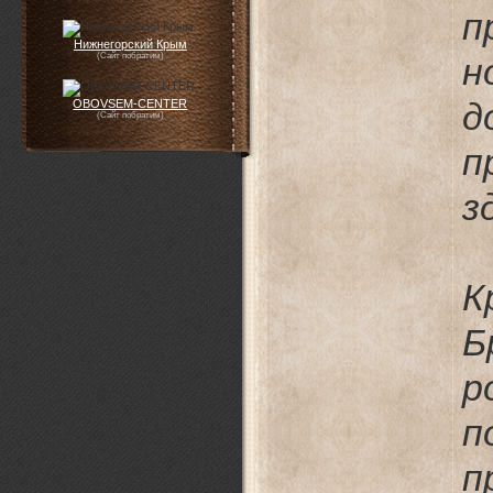
п
Нижнегорский Крым
(Сайт побратим)
н
д
OBOVSEM-CENTER
(Сайт побратим)
п
з
К
Б
р
п