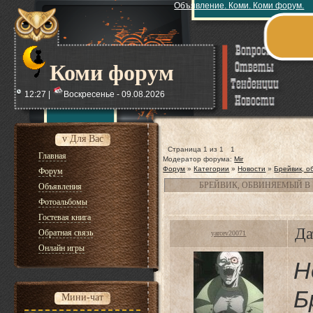
Объявление. Коми. Коми форум.
Коми форум
12:27 |
Воскресенье - 09.08.2026
v Для Вас
Страница
1
из
1
1
Главная
Модератор форума:
Mir
Форум
»
Категории
»
Новости
»
Брейвик, о
Форум
БРЕЙВИК, ОБВИНЯЕМЫЙ В
Объявления
Фотоальбомы
Гостевая книга
Да
Обратная связь
yarcev20071
Онлайн игры
Н
Б
Мини-чат