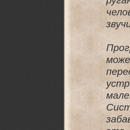
ру
чел
звуч
Прог
мож
пер
уст
мал
Сист
заба