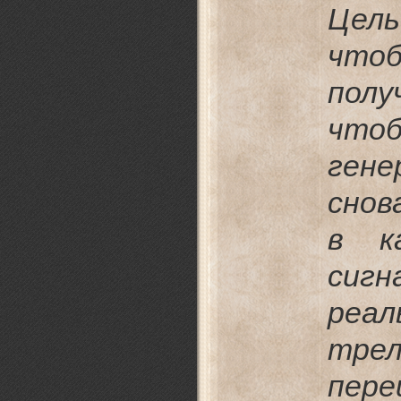
Цел
что
полу
что
ген
снов
в к
сигн
реа
тре
пер