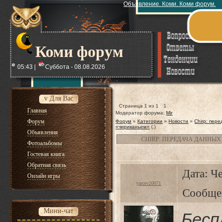
Объявление. Коми. Коми форум.
Коми форум
05:43 |
Суббота - 08.08.2026
v Для Вас
Страница
1
из
1
1
Главная
Модератор форума:
Mir
Форум
Форум
»
Категории
»
Новости
»
Chirp: пер
«чириканьем»
(.)
Объявления
CHIRP: ПЕРЕДАЧА ДАННЫ
Фотоальбомы
Гостевая книга
Обратная связь
Дата: Че
Онлайн игры
yarcev20071
Сообще
Мини-чат
Бесп