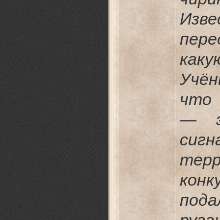
Изв
пер
каку
Учё
что 
— э
сиг
тер
конк
пода