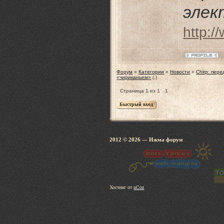
элек
http:/
Форум
»
Категории
»
Новости
»
Chirp: пер
«чириканьем»
(.)
Страница
1
из
1
1
2012 © 2026
— Ижма 
Хостинг от
uCoz