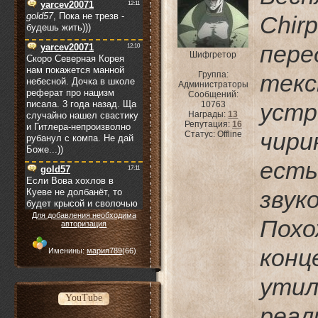
Chir
пер
Шифгретор
Группа:
тек
Администраторы
Сообщений:
устр
10763
Награды:
13
Репутация:
16
чири
Статус:
Offline
есть
зву
Для добавления необходима
Пох
авторизация
конц
Именины:
мария789
(66)
ути
YouTube
реа