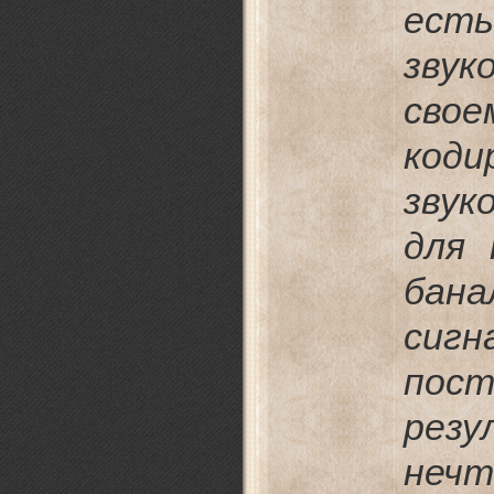
ест
звук
сво
коди
звук
для 
бан
сигн
пост
резу
нечт