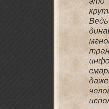
это
кру
Вед
ди
мгно
тран
ин
сма
даж
че
исп