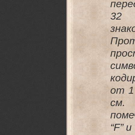
пере
32 
зна
Пр
про
симв
коди
от 1
см.
поме
“F” и