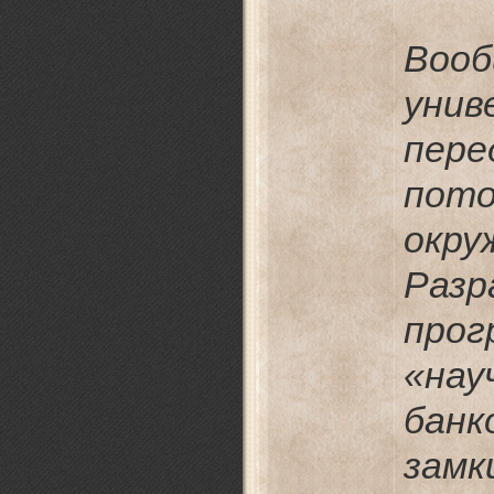
Воо
унив
пер
пот
окру
Разр
про
«н
бан
замк