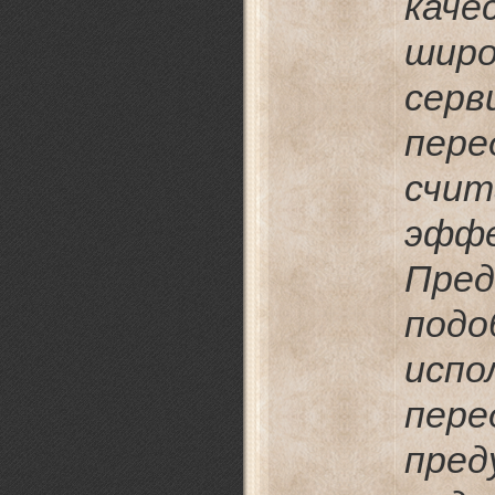
каче
широ
серв
пере
сч
эфф
Пре
под
исп
пер
пред