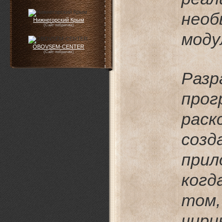
нео
Нижнегорский Крым
(Сайт побратим)
моду
OBOVSEM-CENTER
(Сайт побратим)
Разр
про
раск
соз
прил
когд
то
чир