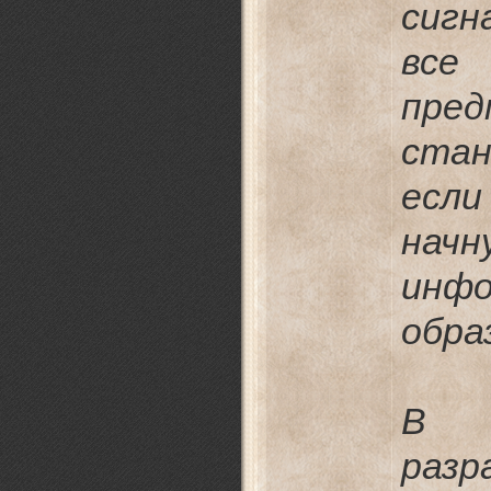
сигн
вс
пре
стан
есл
нач
инф
обра
В
раз