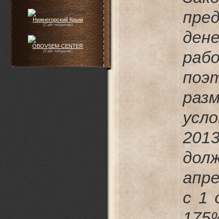
пре
Нижнегорский Крым
(Сайт побратим)
де
OBOVSEM-CENTER
раб
(Сайт побратим)
поэ
раз
усл
20
дол
апре
с 1
175