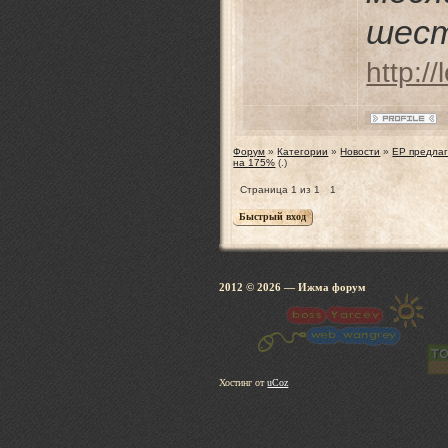
шест
http:/
Форум
»
Категории
»
Новости
»
ЕР предлаг
на 175%
(.)
Страница
1
из
1
1
2012 © 2026
— Ижма 
Хостинг от
uCoz