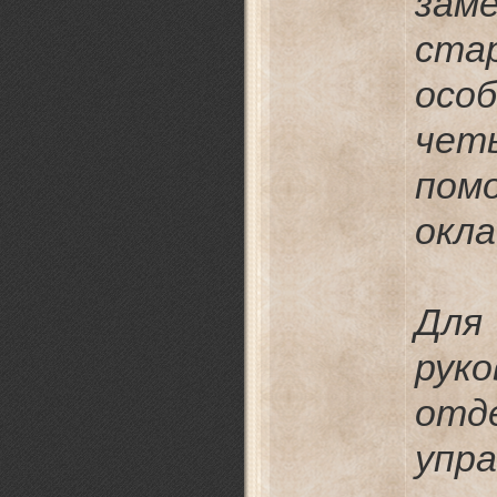
зам
ста
осо
че
по
окла
Дл
рук
от
упр