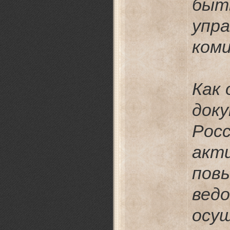
быт
упр
ком
Как
док
Ро
акт
по
вед
осу