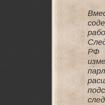
Вме
сод
раб
Сле
РФ
изм
пар
рас
под
сл