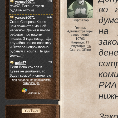
во 
дум
Шифгретор
Группа:
на 
Администраторы
Сообщений:
зак
10763
Награды:
13
Репутация:
16
ден
Статус:
Offline
сот
ком
Для добавления необходима
РИА
авторизация
ниж
Именины:
YouTube
Зак