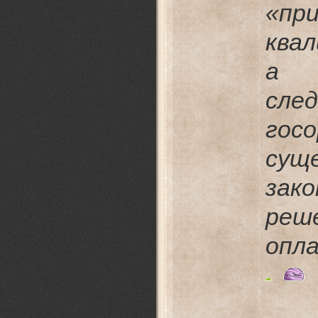
«п
ква
а 
сле
гос
су
зак
реш
опл