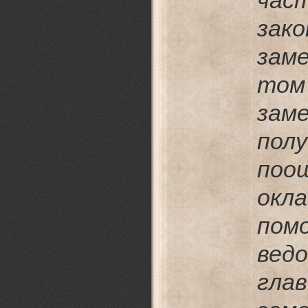
ча
зако
зам
то
за
по
поо
ок
пом
вед
гла