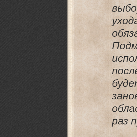
выбо
ух
об
Под
испо
пос
буде
зано
обла
раз 