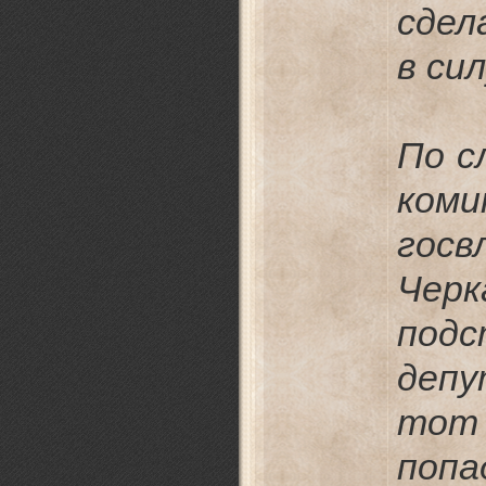
сдел
в сил
По с
ком
го
Чер
по
деп
тот
попа