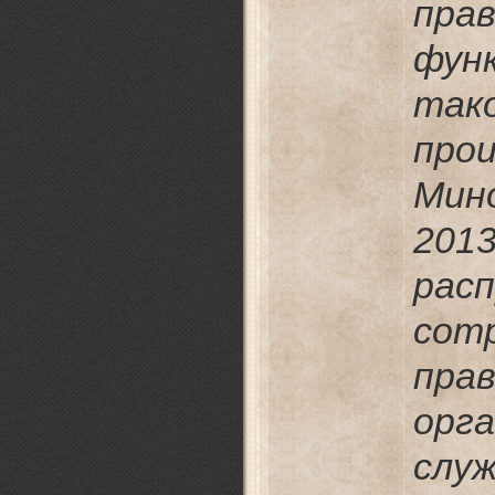
пра
фун
так
про
Мин
20
ра
сот
пра
орг
служ