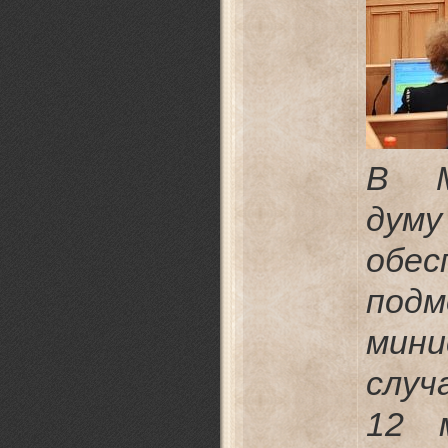
В М
думу
обес
под
мин
случ
12 