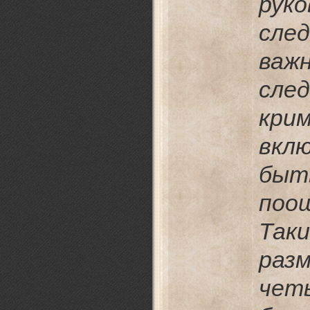
рук
сле
важ
сле
кри
вкл
быт
поо
Так
раз
чет