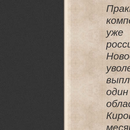
Пр
ком
уже
рос
Нов
уво
выпл
оди
обл
Кир
меся