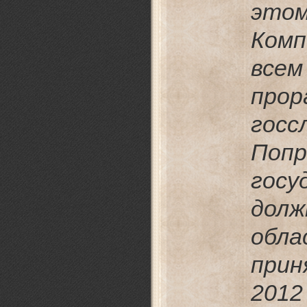
этом
Комп
вс
пр
госс
Поп
госу
дол
обл
при
2012