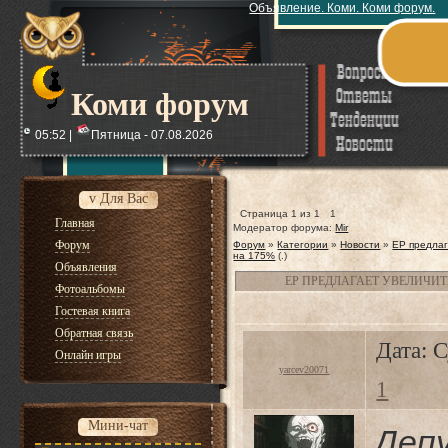
Объявление. Коми. Коми форум.
Коми форум
05:52 |
Пятница - 07.08.2026
v Для Вас
Страница
1
из
1
1
Главная
Модератор форума:
Mir
Форум
Форум
»
Категории
»
Новости
»
ЕР предлаг
на 175%
(.)
Объявления
ЕР ПРЕДЛАГАЕТ УВЕЛИЧИТ
Фотоальбомы
Гостевая книга
Обратная связь
Дата: 
Онлайн игры
yarcev20071
1
Мини-чат
Деп