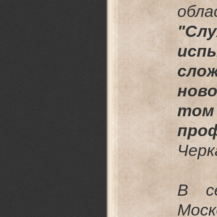
обла
"Сл
ис
сло
нов
том
про
Черк
В с
Моск