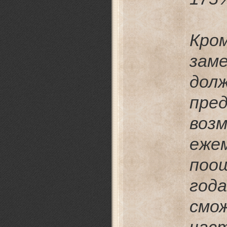
Кро
зам
до
пр
воз
еже
поо
год
смо