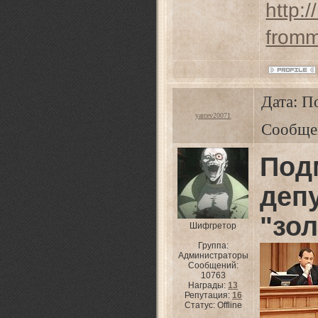
http:
fromm
Дата: П
yarcev20071
Сообще
Под
де
"зо
Шифгретор
Группа:
Администраторы
Сообщений:
10763
Награды:
13
Репутация:
16
Статус:
Offline